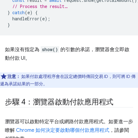
const
result
=
await
request
.
show
(
getTotalAmount
()
// Process the result…
}
catch
(
e
)
{
handleError
(
e
);
}
如果沒有指定為
show()
的引數的承諾，瀏覽器會立即啟
動付款 UI。
注意：
如果付款處理程序會在設定總價時傳回交易 ID，則可將 ID 傳
遞為承諾結果的一部分。
步驟 4：瀏覽器啟動付款應用程式
瀏覽器可以啟動特定平台或網路付款應用程式。如要進一步
瞭解
Chrome 如何決定要啟動哪個付款應用程式
，請參閱