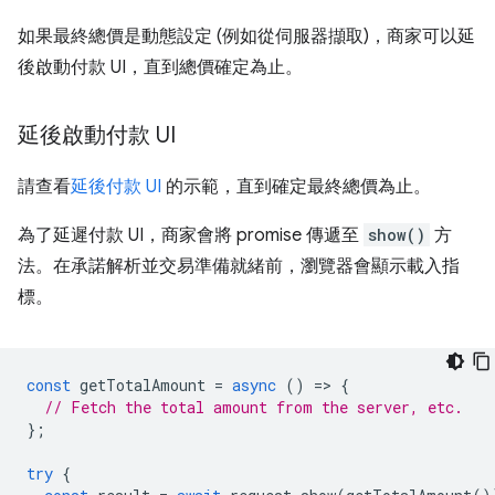
如果最終總價是動態設定 (例如從伺服器擷取)，商家可以延
後啟動付款 UI，直到總價確定為止。
延後啟動付款 UI
請查看
延後付款 UI
的示範，直到確定最終總價為止。
為了延遲付款 UI，商家會將 promise 傳遞至
show()
方
法。在承諾解析並交易準備就緒前，瀏覽器會顯示載入指
標。
const
getTotalAmount
=
async
()
=
>
{
// Fetch the total amount from the server, etc.
};
try
{