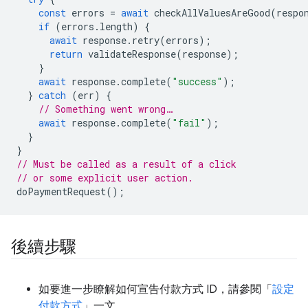
const
errors
=
await
checkAllValuesAreGood
(
respo
if
(
errors
.
length
)
{
await
response
.
retry
(
errors
);
return
validateResponse
(
response
);
}
await
response
.
complete
(
"success"
);
}
catch
(
err
)
{
// Something went wrong…
await
response
.
complete
(
"fail"
);
}
}
// Must be called as a result of a click
// or some explicit user action.
doPaymentRequest
();
後續步驟
如要進一步瞭解如何宣告付款方式 ID，請參閱「
設定
付款方式
」一文。