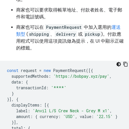
商家也可以要求取得帳單地址、付款者姓名、電子郵
件和電話號碼。
商家也可以在
PaymentRequest
中加入選用的
運送
類型
(
shipping
、
delivery
或
pickup
)。付款應
用程式可以使用這項資訊做為提示，在 UI 中顯示正確
的標籤。
const
request
=
new
PaymentRequest
([{
supportedMethods
:
'https://bobpay.xyz/pay'
,
data
:
{
transactionId
:
'****'
}
}],
{
displayItems
:
[{
label
:
'Anvil L/S Crew Neck - Grey M x1'
,
amount
:
{
currency
:
'USD'
,
value
:
'22.15'
}
}],
total
:
{