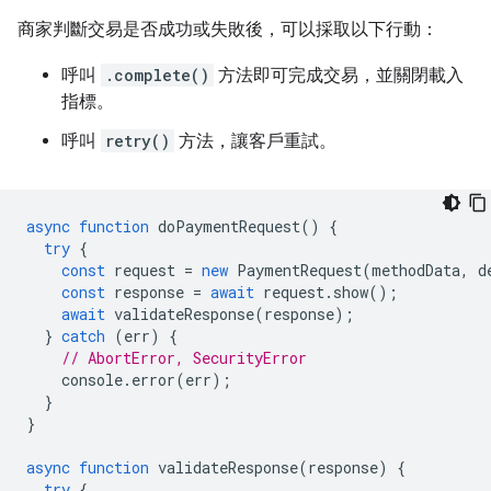
商家判斷交易是否成功或失敗後，可以採取以下行動：
呼叫
.complete()
方法即可完成交易，並關閉載入
指標。
呼叫
retry()
方法，讓客戶重試。
async
function
doPaymentRequest
()
{
try
{
const
request
=
new
PaymentRequest
(
methodData
,
d
const
response
=
await
request
.
show
();
await
validateResponse
(
response
);
}
catch
(
err
)
{
// AbortError, SecurityError
console
.
error
(
err
);
}
}
async
function
validateResponse
(
response
)
{
try
{