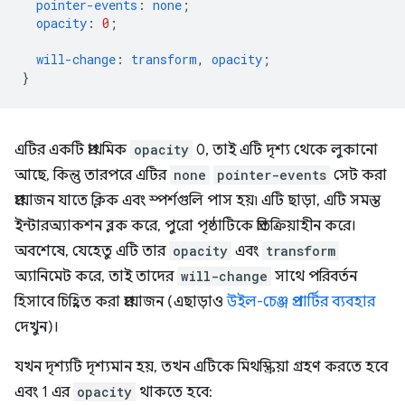
pointer-events
:
none
;
opacity
:
0
;
will-change
:
transform
,
opacity
;
}
এটির একটি প্রাথমিক
opacity
0, তাই এটি দৃশ্য থেকে লুকানো
আছে, কিন্তু তারপরে এটির
none
pointer-events
সেট করা
প্রয়োজন যাতে ক্লিক এবং স্পর্শগুলি পাস হয়৷ এটি ছাড়া, এটি সমস্ত
ইন্টারঅ্যাকশন ব্লক করে, পুরো পৃষ্ঠাটিকে প্রতিক্রিয়াহীন করে।
অবশেষে, যেহেতু এটি তার
opacity
এবং
transform
অ্যানিমেট করে, তাই তাদের
will-change
সাথে পরিবর্তন
হিসাবে চিহ্নিত করা প্রয়োজন (এছাড়াও
উইল-চেঞ্জ প্রপার্টির ব্যবহার
দেখুন)।
যখন দৃশ্যটি দৃশ্যমান হয়, তখন এটিকে মিথস্ক্রিয়া গ্রহণ করতে হবে
এবং 1 এর
opacity
থাকতে হবে: