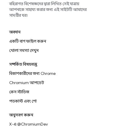
বহিরাগত বিশেষজ্ঞদের দ্বারা লিখিত সেই যাত্রায়
আপনাকে সাহায্য করার জন্য এই সাইটটি আমাদের
সামগ্রীর ঘর৷
অবদান
একটি বাগ ফাইল করুন
খোলা সমস্যা দেখুন
সম্পর্কিত বিষয়বস্তু
বিকাশকারীদের জন্য Chrome
Chromium আপডেট
কেস স্টাডিজ
পডকাস্ট এবং শো
অনুসরণ করুন
X-এ @ChromiumDev