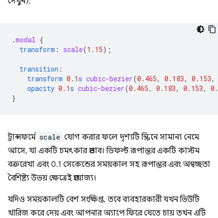
দেখুন):
.
modal
{
transform
:
scale
(
1.15
);
transition
:
transform
0.1
s
cubic-bezier
(
0.465
,
0.183
,
0.153
,
opacity
0.1
s
cubic-bezier
(
0.465
,
0.183
,
0.153
,
0
}
ট্রান্সফর্মে
scale
যোগ করার ফলে দৃশ্যটি স্ক্রিনে সামান্য নেমে
আসে, যা একটি চমৎকার প্রভাব। ডিফল্ট রূপান্তর একটি কাস্টম
বক্ররেখা এবং 0.1 সেকেন্ডের সময়কাল সহ রূপান্তর এবং অস্বচ্ছতা
বৈশিষ্ট্য উভয় ক্ষেত্রেই প্রযোজ্য।
যদিও সময়কালটি বেশ সংক্ষিপ্ত, তবে ব্যবহারকারী যখন ভিউটি
খারিজ করে দেয় এবং আপনার অ্যাপে ফিরে যেতে চায় তখন এটি