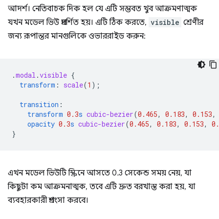
আদর্শ। নেতিবাচক দিক হল যে এটি সম্ভবত খুব আক্রমণাত্মক
যখন মডেল ভিউ প্রদর্শিত হয়। এটি ঠিক করতে,
visible
শ্রেণীর
জন্য রূপান্তর মানগুলিকে ওভাররাইড করুন:
.
modal
.
visible
{
transform
:
scale
(
1
);
transition
:
transform
0.3
s
cubic-bezier
(
0.465
,
0.183
,
0.153
,
opacity
0.3
s
cubic-bezier
(
0.465
,
0.183
,
0.153
,
0
}
এখন মডেল ভিউটি স্ক্রিনে আসতে 0.3 সেকেন্ড সময় নেয়, যা
কিছুটা কম আক্রমনাত্মক, তবে এটি দ্রুত বরখাস্ত করা হয়, যা
ব্যবহারকারী প্রশংসা করবে।