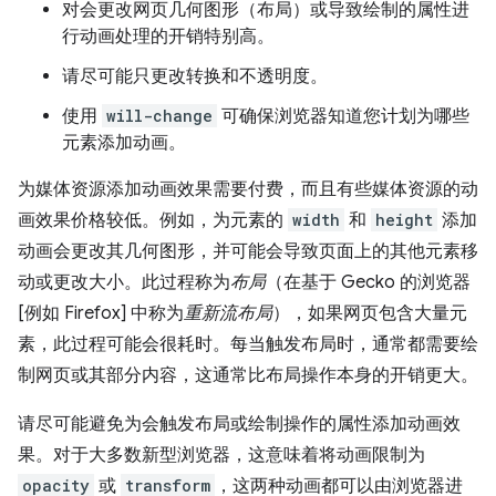
对会更改网页几何图形（布局）或导致绘制的属性进
行动画处理的开销特别高。
请尽可能只更改转换和不透明度。
使用
will-change
可确保浏览器知道您计划为哪些
元素添加动画。
为媒体资源添加动画效果需要付费，而且有些媒体资源的动
画效果价格较低。例如，为元素的
width
和
height
添加
动画会更改其几何图形，并可能会导致页面上的其他元素移
动或更改大小。此过程称为
布局
（在基于 Gecko 的浏览器
[例如 Firefox] 中称为
重新流布局
），如果网页包含大量元
素，此过程可能会很耗时。每当触发布局时，通常都需要绘
制网页或其部分内容，这通常比布局操作本身的开销更大。
请尽可能避免为会触发布局或绘制操作的属性添加动画效
果。对于大多数新型浏览器，这意味着将动画限制为
opacity
或
transform
，这两种动画都可以由浏览器进