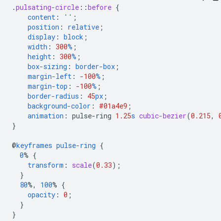
.
pulsating-circle
::
before
{
content
:
''
;
position
:
relative
;
display
:
block
;
width
:
300
%
;
height
:
300
%
;
box-sizing
:
border-box
;
margin-left
:
-100
%
;
margin-top
:
-100
%
;
border-radius
:
45
px
;
background-color
:
#01a4e9
;
animation
:
pulse-ring
1.25
s
cubic-bezier
(
0.215
,
}
@
keyframes
pulse-ring
{
0
%
{
transform
:
scale
(
0.33
);
}
80
%,
100
%
{
opacity
:
0
;
}
}