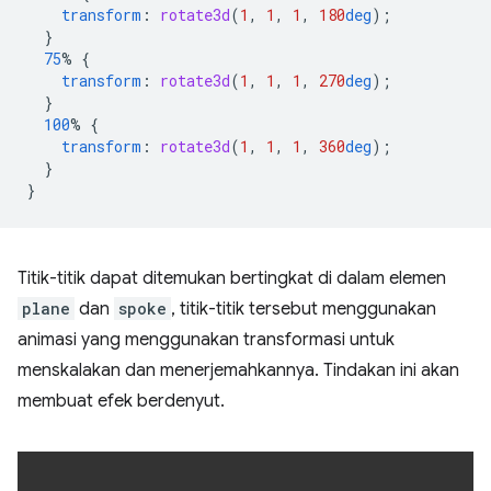
transform
:
rotate3d
(
1
,
1
,
1
,
180
deg
);
}
75
%
{
transform
:
rotate3d
(
1
,
1
,
1
,
270
deg
);
}
100
%
{
transform
:
rotate3d
(
1
,
1
,
1
,
360
deg
);
}
}
Titik-titik dapat ditemukan bertingkat di dalam elemen
plane
dan
spoke
, titik-titik tersebut menggunakan
animasi yang menggunakan transformasi untuk
menskalakan dan menerjemahkannya. Tindakan ini akan
membuat efek berdenyut.