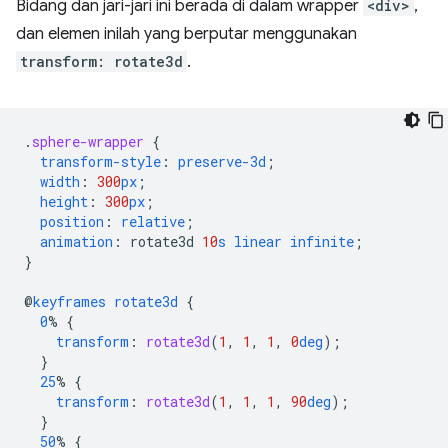
Bidang dan jari-jari ini berada di dalam wrapper
<div>
,
dan elemen inilah yang berputar menggunakan
transform: rotate3d
.
.
sphere-wrapper
{
transform-style
:
preserve-3d
;
width
:
300
px
;
height
:
300
px
;
position
:
relative
;
animation
:
rotate3d
10
s
linear
infinite
;
}
@
keyframes
rotate3d
{
0
%
{
transform
:
rotate3d
(
1
,
1
,
1
,
0
deg
);
}
25
%
{
transform
:
rotate3d
(
1
,
1
,
1
,
90
deg
);
}
50
%
{