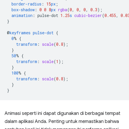
border-radius
:
15
px
;
box-shadow
:
0
0
8
px
rgba
(
0
,
0
,
0
,
0.3
);
animation
:
pulse-dot
1.25
s
cubic-bezier
(
0.455
,
0.0
}
@
keyframes
pulse-dot
{
0
%
{
transform
:
scale
(
0.8
);
}
50
%
{
transform
:
scale
(
1
);
}
100
%
{
transform
:
scale
(
0.8
);
}
}
Animasi seperti ini dapat digunakan di berbagai tempat
dalam aplikasi Anda. Penting untuk memastikan bahwa