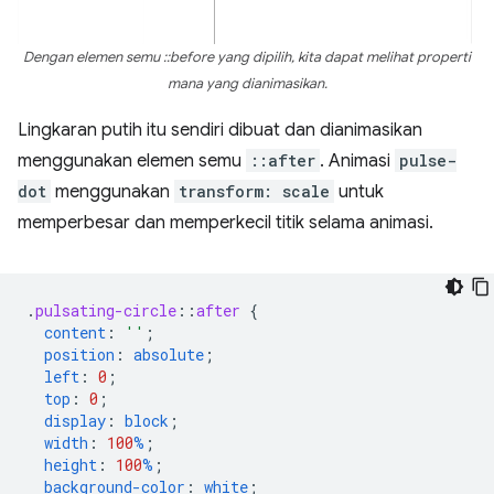
Dengan elemen semu ::before yang dipilih, kita dapat melihat properti
mana yang dianimasikan.
Lingkaran putih itu sendiri dibuat dan dianimasikan
menggunakan elemen semu
::after
. Animasi
pulse-
dot
menggunakan
transform: scale
untuk
memperbesar dan memperkecil titik selama animasi.
.
pulsating-circle
::
after
{
content
:
''
;
position
:
absolute
;
left
:
0
;
top
:
0
;
display
:
block
;
width
:
100
%
;
height
:
100
%
;
background-color
:
white
;