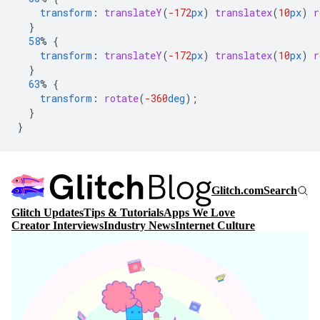
transform
:
translateY
(
-172
px
)
translatex
(
10
px
)
r
}
58
%
{
transform
:
translateY
(
-172
px
)
translatex
(
10
px
)
r
}
63
%
{
transform
:
rotate
(
-360
deg
);
}
}