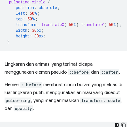
.
pulsating-circle
{
position
:
absolute
;
left
:
50
%
;
top
:
50
%
;
transform
:
translateX
(
-50
%
)
translateY
(
-50
%
);
width
:
30
px
;
height
:
30
px
;
}
Lingkaran dan animasi yang terlihat dicapai
menggunakan elemen pseudo
::before
dan
::after
.
Elemen
::before
membuat cincin buram yang meluas di
luar lingkaran putih, menggunakan animasi yang disebut
pulse-ring
, yang menganimasikan
transform: scale
,
dan
opacity
.