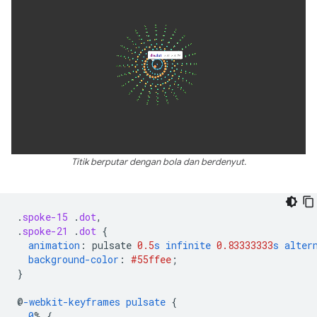
Titik berputar dengan bola dan berdenyut.
.
spoke-15
.
dot
,
.
spoke-21
.
dot
{
animation
:
pulsate
0.5
s
infinite
0.83333333
s
alter
background-color
:
#55ffee
;
}
@
-webkit-keyframes
pulsate
{
0
%
{