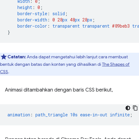
width
:
0
;
height
:
0
;
border-style
:
solid
;
border-width
:
0
28
px
48
px
28
px
;
border-color
:
transparent
transparent
#89beb3
tr
}
Catatan:
Anda dapat mengetahui lebih lanjut cara membuat
bentuk dengan batas dan konten yang dihasilkan di
The Shapes of
CSS
.
Animasi ditambahkan dengan baris CSS berikut,
animation
:
path_triangle
10s
ease-in-out
infinite
;