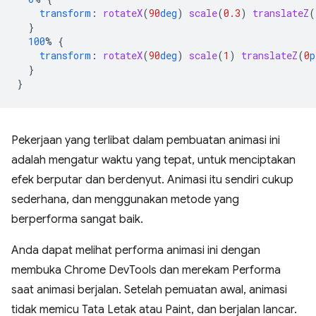
transform
:
rotateX
(
90
deg
)
scale
(
0.3
)
translateZ
(
}
100
%
{
transform
:
rotateX
(
90
deg
)
scale
(
1
)
translateZ
(
0
p
}
}
Pekerjaan yang terlibat dalam pembuatan animasi ini
adalah mengatur waktu yang tepat, untuk menciptakan
efek berputar dan berdenyut. Animasi itu sendiri cukup
sederhana, dan menggunakan metode yang
berperforma sangat baik.
Anda dapat melihat performa animasi ini dengan
membuka Chrome DevTools dan merekam Performa
saat animasi berjalan. Setelah pemuatan awal, animasi
tidak memicu Tata Letak atau Paint, dan berjalan lancar.