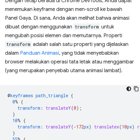
Dengan tetap berada di Chrome DevTools, Anda dapat
menemukan keyframe dengan men-scroll ke bawah
Panel Gaya. Di sana, Anda akan melihat bahwa animasi
dibuat dengan menggunakan
transform
untuk
mengubah posisi elemen dan memutarnya. Properti
transform
adalah salah satu properti yang dijelaskan
dalam
Panduan Animasi
, yang tidak menyebabkan
browser melakukan operasi tata letak atau menggambar
(yang merupakan penyebab utama animasi lambat).
@
keyframes
path_triangle
{
0
%
{
transform
:
translateY
(
0
);
}
10
%
{
transform
:
translateY
(
-172
px
)
translatex
(
10
px
)
r
}
55
%
{