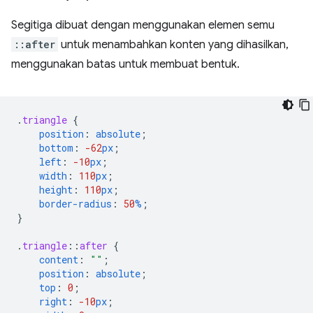
Segitiga dibuat dengan menggunakan elemen semu
::after
untuk menambahkan konten yang dihasilkan,
menggunakan batas untuk membuat bentuk.
.
triangle
{
position
:
absolute
;
bottom
:
-62
px
;
left
:
-10
px
;
width
:
110
px
;
height
:
110
px
;
border-radius
:
50
%
;
}
.
triangle
::
after
{
content
:
""
;
position
:
absolute
;
top
:
0
;
right
:
-10
px
;