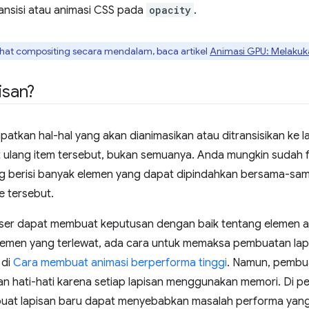
ransisi atau animasi CSS pada
opacity
.
hat compositing secara mendalam, baca artikel
Animasi GPU: Melaku
isan?
tkan hal-hal yang akan dianimasikan atau ditransisikan ke l
 ulang item tersebut, bukan semuanya. Anda mungkin sudah f
 berisi banyak elemen yang dapat dipindahkan bersama-sam
e tersebut.
er dapat membuat keputusan dengan baik tentang elemen ap
 elemen yang terlewat, ada cara untuk memaksa pembuatan la
 di
Cara membuat animasi berperforma tinggi
. Namun, pembua
an hati-hati karena setiap lapisan menggunakan memori. Di 
uat lapisan baru dapat menyebabkan masalah performa yang 