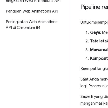
Ringkasan Web Animations API
Pipeline r
Panduan Web Animations API
Peningkatan Web Animations
Untuk menampil
API di Chromium 84
Gaya
: Me
Tata leta
Mewarna
Komposit
Keempat langka
Saat Anda meng
lagi. Proses ini
Seperti yang di
menganimasikan