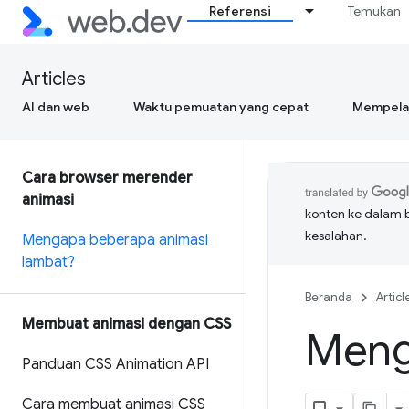
Referensi
Temukan
Articles
AI dan web
Waktu pemuatan yang cepat
Mempelaj
Cara browser merender
animasi
konten ke dalam 
kesalahan.
Mengapa beberapa animasi
lambat?
Beranda
Articl
Membuat animasi dengan CSS
Meng
Panduan CSS Animation API
Cara membuat animasi CSS