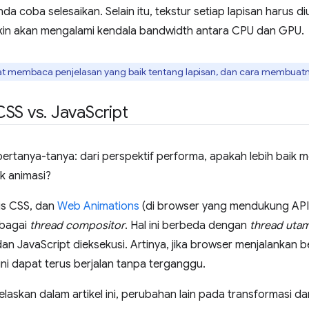
a coba selesaikan. Selain itu, tekstur setiap lapisan harus 
kin akan mengalami kendala bandwidth antara CPU dan GPU.
t membaca penjelasan yang baik tentang lapisan, dan cara membuat
CSS vs
.
Java
Script
ertanya-tanya: dari perspektif performa, apakah lebih baik
k animasi?
is CSS, dan
Web Animations
(di browser yang mendukung API),
ebagai
thread compositor
. Hal ini berbeda dengan
thread uta
dan JavaScript dieksekusi. Artinya, jika browser menjalankan 
ini dapat terus berjalan tanpa terganggu.
jelaskan dalam artikel ini, perubahan lain pada transformasi 