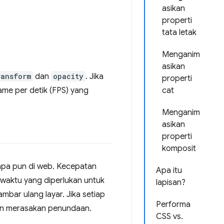
asikan
properti
tata letak
Menganim
asikan
ransform
dan
opacity
. Jika
properti
me per detik (FPS) yang
cat
Menganim
asikan
properti
komposit
apa pun di web. Kecepatan
Apa itu
h waktu yang diperlukan untuk
lapisan?
ar ulang layar. Jika setiap
Performa
kan merasakan penundaan.
CSS vs.