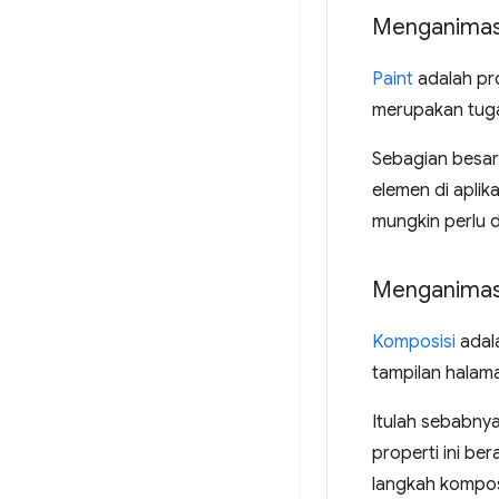
Menganimasi
Paint
adalah pro
merupakan tugas
Sebagian besar
elemen di aplik
mungkin perlu 
Menganimasi
Komposisi
adal
tampilan halama
Itulah sebabny
properti ini be
langkah kompos