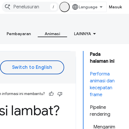
/
Masuk
Pembayaran
Animasi
LAINNYA
Pada
halaman ini
Performa
animasi dan
kecepatan
 informasi ini membantu?
frame
i lambat?
Pipeline
rendering
Menganim