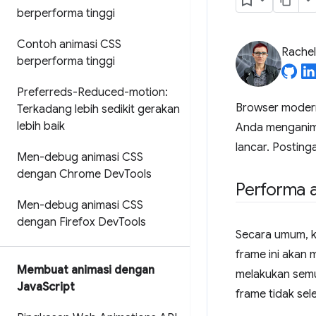
berperforma tinggi
Contoh animasi CSS
Rache
berperforma tinggi
Preferreds-Reduced-motion:
Browser moder
Terkadang lebih sedikit gerakan
lebih baik
Anda menganima
lancar. Posting
Men-debug animasi CSS
dengan Chrome Dev
Tools
Performa 
Men-debug animasi CSS
dengan Firefox Dev
Tools
Secara umum, k
frame ini akan 
Membuat animasi dengan
melakukan semu
Java
Script
frame tidak se