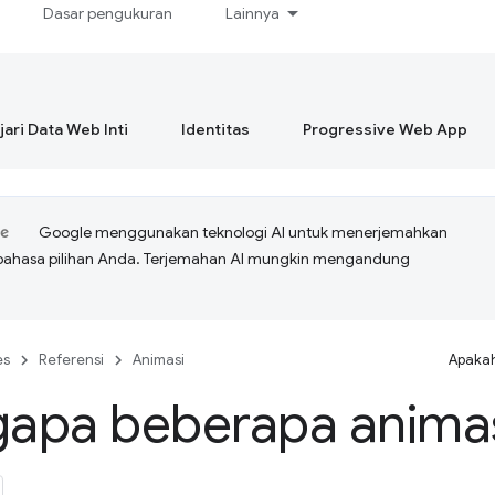
Dasar pengukuran
Lainnya
ari Data Web Inti
Identitas
Progressive Web App
Google menggunakan teknologi AI untuk menerjemahkan
bahasa pilihan Anda. Terjemahan AI mungkin mengandung
es
Referensi
Animasi
Apakah
apa beberapa animas