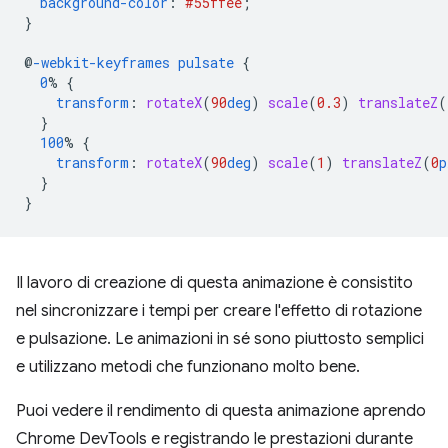
background-color
:
#55ffee
;
}
@
-webkit-keyframes
pulsate
{
0
%
{
transform
:
rotateX
(
90
deg
)
scale
(
0.3
)
translateZ
(
}
100
%
{
transform
:
rotateX
(
90
deg
)
scale
(
1
)
translateZ
(
0
p
}
}
Il lavoro di creazione di questa animazione è consistito
nel sincronizzare i tempi per creare l'effetto di rotazione
e pulsazione. Le animazioni in sé sono piuttosto semplici
e utilizzano metodi che funzionano molto bene.
Puoi vedere il rendimento di questa animazione aprendo
Chrome DevTools e registrando le prestazioni durante