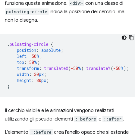
funziona questa animazione.
<div>
con una classe di
pulsating-circle
indica la posizione del cerchio, ma
non lo disegna.
.
pulsating-circle
{
position
:
absolute
;
left
:
50
%
;
top
:
50
%
;
transform
:
translateX
(
-50
%
)
translateY
(
-50
%
);
width
:
30
px
;
height
:
30
px
;
}
Il cerchio visibile e le animazioni vengono realizzati
utilizzando gli pseudo-elementi
::before
e
::after
.
L'elemento
::before
crea l'anello opaco che si estende