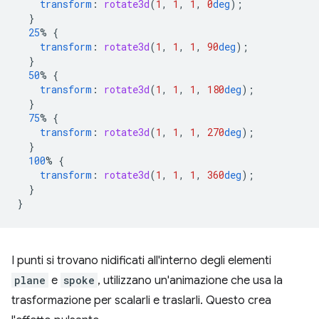
transform
:
rotate3d
(
1
,
1
,
1
,
0
deg
);
}
25
%
{
transform
:
rotate3d
(
1
,
1
,
1
,
90
deg
);
}
50
%
{
transform
:
rotate3d
(
1
,
1
,
1
,
180
deg
);
}
75
%
{
transform
:
rotate3d
(
1
,
1
,
1
,
270
deg
);
}
100
%
{
transform
:
rotate3d
(
1
,
1
,
1
,
360
deg
);
}
}
I punti si trovano nidificati all'interno degli elementi
plane
e
spoke
, utilizzano un'animazione che usa la
trasformazione per scalarli e traslarli. Questo crea