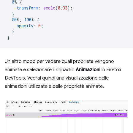
0
%
{
transform
:
scale
(
0.33
);
}
80
%,
100
%
{
opacity
:
0
;
}
}
Un altro modo per vedere quali proprietà vengono
animate è selezionare il riquadro
Animazioni
in Firefox
DevTools. Vedrai quindi una visualizzazione delle
animazioni utilizzate e delle proprietà animate.