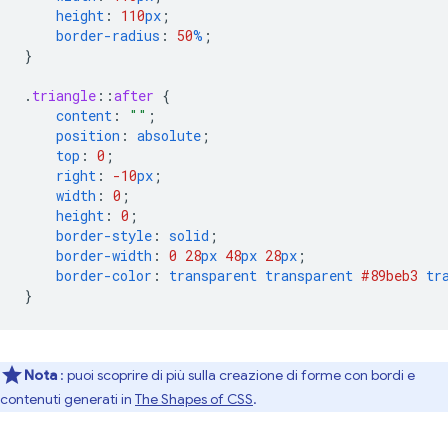
height
:
110
px
;
border-radius
:
50
%
;
}
.
triangle
::
after
{
content
:
""
;
position
:
absolute
;
top
:
0
;
right
:
-10
px
;
width
:
0
;
height
:
0
;
border-style
:
solid
;
border-width
:
0
28
px
48
px
28
px
;
border-color
:
transparent
transparent
#89beb3
tr
}
Nota
: puoi scoprire di più sulla creazione di forme con bordi e
contenuti generati in
The Shapes of CSS
.