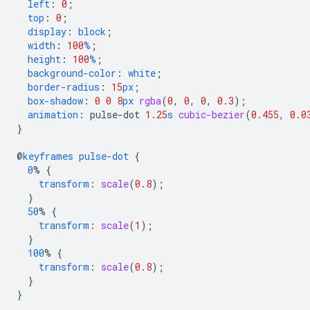
left
:
0
;
top
:
0
;
display
:
block
;
width
:
100
%
;
height
:
100
%
;
background-color
:
white
;
border-radius
:
15
px
;
box-shadow
:
0
0
8
px
rgba
(
0
,
0
,
0
,
0.3
);
animation
:
pulse-dot
1.25
s
cubic-bezier
(
0.455
,
0.0
}
@
keyframes
pulse-dot
{
0
%
{
transform
:
scale
(
0.8
);
}
50
%
{
transform
:
scale
(
1
);
}
100
%
{
transform
:
scale
(
0.8
);
}
}