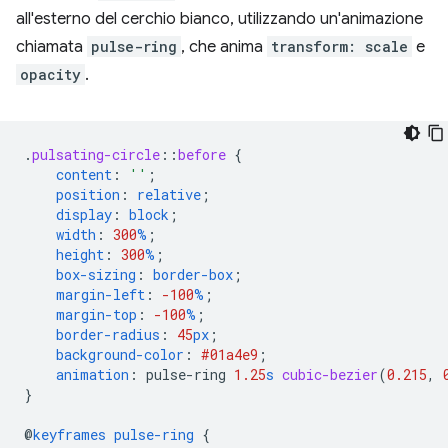
all'esterno del cerchio bianco, utilizzando un'animazione
chiamata
pulse-ring
, che anima
transform: scale
e
opacity
.
.
pulsating-circle
::
before
{
content
:
''
;
position
:
relative
;
display
:
block
;
width
:
300
%
;
height
:
300
%
;
box-sizing
:
border-box
;
margin-left
:
-100
%
;
margin-top
:
-100
%
;
border-radius
:
45
px
;
background-color
:
#01a4e9
;
animation
:
pulse-ring
1.25
s
cubic-bezier
(
0.215
,
}
@
keyframes
pulse-ring
{