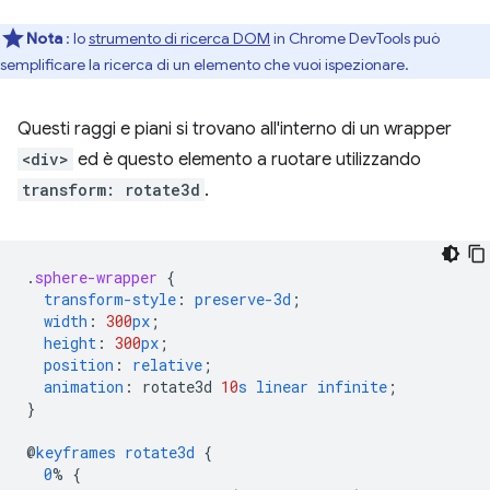
Nota
: lo
strumento di ricerca DOM
in Chrome DevTools può
semplificare la ricerca di un elemento che vuoi ispezionare.
Questi raggi e piani si trovano all'interno di un wrapper
<div>
ed è questo elemento a ruotare utilizzando
transform: rotate3d
.
.
sphere-wrapper
{
transform-style
:
preserve-3d
;
width
:
300
px
;
height
:
300
px
;
position
:
relative
;
animation
:
rotate3d
10
s
linear
infinite
;
}
@
keyframes
rotate3d
{
0
%
{