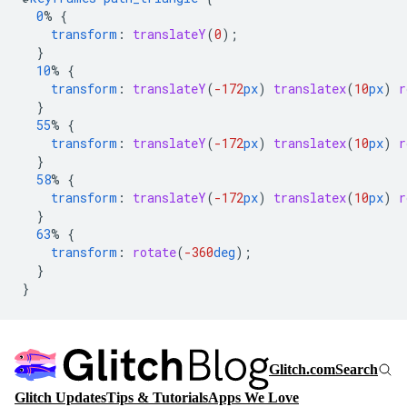
0
%
{
transform
:
translateY
(
0
);
}
10
%
{
transform
:
translateY
(
-172
px
)
translatex
(
10
px
)
r
}
55
%
{
transform
:
translateY
(
-172
px
)
translatex
(
10
px
)
r
}
58
%
{
transform
:
translateY
(
-172
px
)
translatex
(
10
px
)
r
}
63
%
{
transform
:
rotate
(
-360
deg
);
}
}