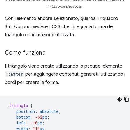
in Chrome DevTools.
Con l'elemento ancora selezionato, guarda il riquadro
Stili. Qui puoi vedere il CSS che disegna la forma del
triangolo e l'animazione utilizzata.
Come funziona
Il triangolo viene creato utilizzando lo pseudo-elemento
::after
per aggiungere contenuti generati, utilizzando i
bordi per creare la forma.
.
triangle
{
position
:
absolute
;
bottom
:
-62
px
;
left
:
-10
px
;
width
:
110
px
;