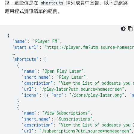
說，這些值是在
shortcuts
陣列成員中宣告。以下是網路
應用程式資訊清單的範例。
{
"name"
:
"Player FM"
,
"start_url"
:
"https://player.fm?utm_source=homesc
…
"shortcuts"
:
[
{
"name"
:
"Open Play Later"
,
"short_name"
:
"Play Later"
,
"description"
:
"View the list of podcasts you 
"url"
:
"/play-later?utm_source=homescreen"
,
"icons"
:
[{
"src"
:
"/icons/play-later.png"
,
"
},
{
"name"
:
"View Subscriptions"
,
"short_name"
:
"Subscriptions"
,
"description"
:
"View the list of podcasts you 
"url"
:
"/subscriptions?utm_source=homescreen"
,