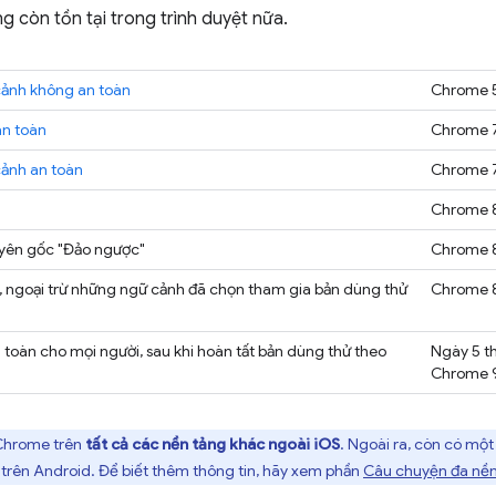
g còn tồn tại trong trình duyệt nữa.
cảnh không an toàn
Chrome 5
an toàn
Chrome 7
cảnh an toàn
Chrome 7
Chrome 8
uyên gốc "Đảo ngược"
Chrome 8
, ngoại trừ những ngữ cảnh đã chọn tham gia bản dùng thử
Chrome 8
 toàn cho mọi người, sau khi hoàn tất bản dùng thử theo
Ngày 5 t
Chrome 
 Chrome trên
tất cả các nền tảng khác ngoài iOS
. Ngoài ra, còn có một
trên Android. Để biết thêm thông tin, hãy xem phần
Câu chuyện đa nền