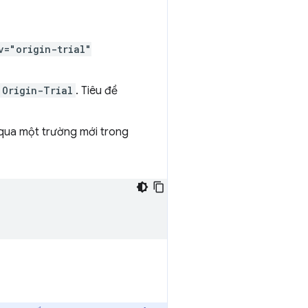
v="origin-trial"
Origin-Trial
. Tiêu đề
qua một trường mới trong