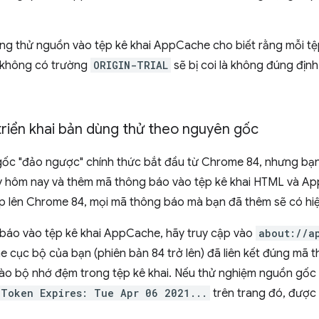
g thử nguồn vào tệp kê khai AppCache cho biết rằng mỗi tệp 
i không có trường
ORIGIN-TRIAL
sẽ bị coi là không đúng địn
 triển khai bản dùng thử theo nguyên gốc
ốc "đảo ngược" chính thức bắt đầu từ Chrome 84, nhưng bạ
 hôm nay và thêm mã thông báo vào tệp kê khai HTML và Ap
 lên Chrome 84, mọi mã thông báo mà bạn đã thêm sẽ có hiệ
báo vào tệp kê khai AppCache, hãy truy cập vào
about://a
 cục bộ của bạn (phiên bản 84 trở lên) đã liên kết đúng mã
vào bộ nhớ đệm trong tệp kê khai. Nếu thử nghiệm nguồn gốc
Token Expires: Tue Apr 06 2021...
trên trang đó, được l