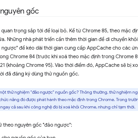
 nguyên gốc
ốc quan trọng sắp tới để loại bỏ. Kể từ Chrome 85, theo mặc 
. Những nhà phát triển cần thêm thời gian để di chuyển kh
 ngược" để kéo dài thời gian cung cấp AppCache cho các ứ
ong Chrome 84 (trước khi xoá theo mặc định trong Chrome 8
21 (khoảng Chrome 95). Vào thời điểm đó, AppCache sẽ bị xoá
ời đã đăng ký dùng thử nguồn gốc.
là một thử nghiệm "đảo ngược" nguồn gốc? Thông thường, thử nghiệm ng
chức năng đó được phát hành theo mặc định trong Chrome. Trong trườn
ngay cả sau khi công nghệ đó bị xoá khỏi Chrome, nhưng chỉ tạm thời.
ử theo nguyên gốc "đảo ngược":