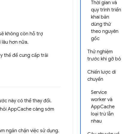
Thời gian và
quy trình triển
khai bản
dùng thử
theo nguyên
sẽ không còn hỗ trợ
gốc
 lâu hơn nữa.
Thử nghiệm
ay thế để cung cấp trải
trước khi gỡ bỏ
Chiến lược di
chuyển
Service
worker và
ước này có thể thay đổi.
AppCache
ển khỏi AppCache càng sớm
loại trừ lẫn
nhau
hằm ngăn chặn việc sử dụng.