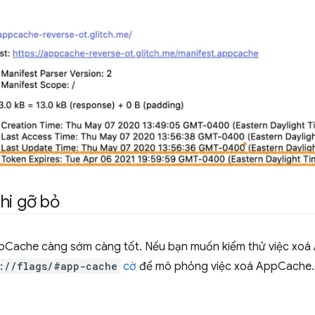
hi gỡ bỏ
Cache càng sớm càng tốt. Nếu bạn muốn kiểm thử việc xoá
://flags/#app-cache
cờ
để mô phỏng việc xoá AppCache. 