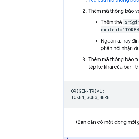
Yêu cầu mã thông bá
Thêm mã thông báo v
Thêm thẻ
origi
content="TOKEN
Ngoài ra, hãy đị
phản hồi nhận đ
Thêm mã thông báo tư
tệp kê khai của bạn, t
ORIGIN-TRIAL:

(Bạn cần có một dòng mới 