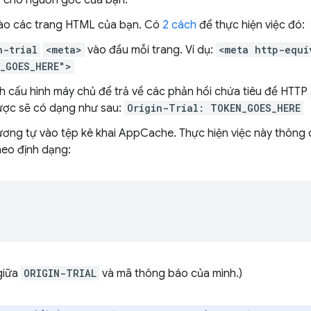
o
cho nguồn gốc của bạn.
ào các trang HTML của bạn. Có
2 cách
để thực hiện việc đó:
n-trial
<meta>
vào đầu mỗi trang. Ví dụ:
<meta http-equi
_GOES_HERE">
nh cấu hình máy chủ để trả về các phản hồi chứa tiêu đề HTTP
ược sẽ có dạng như sau:
Origin-Trial: TOKEN_GOES_HERE
ơng tự vào tệp kê khai AppCache. Thực hiện việc này thông 
heo định dạng:
giữa
ORIGIN-TRIAL
và mã thông báo của mình.)