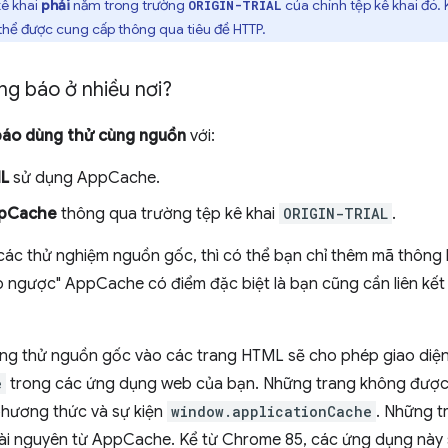
kê khai
phải
nằm trong trường
của chính tệp kê khai đó
ORIGIN-TRIAL
hể được cung cấp thông qua tiêu đề HTTP.
ng báo ở nhiều nơi?
áo dùng thử cùng nguồn
với:
ML
sử dụng AppCache.
ppCache
thông qua trường tệp kê khai
ORIGIN-TRIAL
.
các thử nghiệm nguồn gốc, thì có thể bạn chỉ thêm mã thông
 ngược" AppCache có điểm đặc biệt là bạn cũng cần liên kết
ng thử nguồn gốc vào các trang HTML sẽ cho phép giao diệ
e
trong các ứng dụng web của bạn. Những trang không được l
phương thức và sự kiện
window.applicationCache
. Những t
tài nguyên từ AppCache. Kể từ Chrome 85, các ứng dụng này