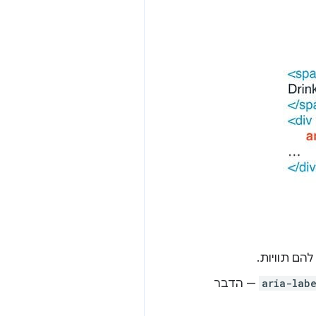
הם תוויות.
aria-lab
— הדבר