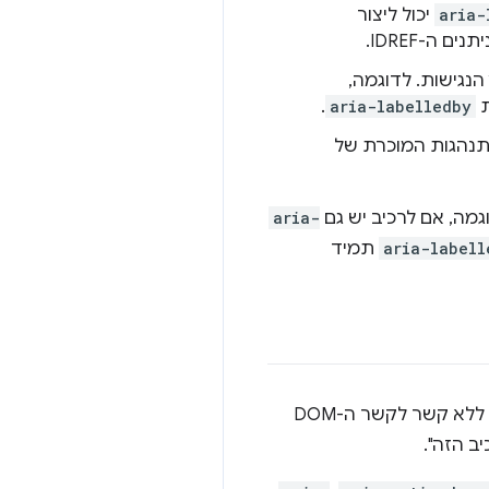
aria-
יכול ליצור
הנגישות. לדוגמה,
ת
aria-labelledby
.
נהגות המוכרת של
מה, אם לרכיב יש גם
aria-
aria-labell
תמיד
. מאפיין קשרים יוצר קשר סמנטי בין רכיבים בדף ללא קשר לקשר ה-DOM
ב הזה".