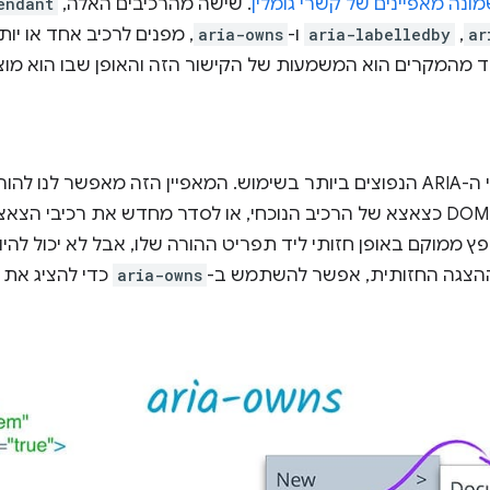
ונה מאפיינים של קשרי גומלין
. שישה מהרכיבים האלה,
endant
ar
,
aria-labelledby
ו-
aria-owns
, מפנים לרכיב אחד או יות
ד מהמקרים הוא המשמעות של הקישור הזה והאופן שבו הוא מו
הוא אחד מקשרי ה-ARIA הנפוצים ביותר בשימוש. המאפיין הזה מאפשר לנ
להתייחס לאלמנט שנפרד ב-DOM כצאצא של הרכיב הנוכחי, או לסדר מחדש את רכ
 ההצגה החזותית, אפשר להשתמש ב-
aria-owns
כדי להציג את