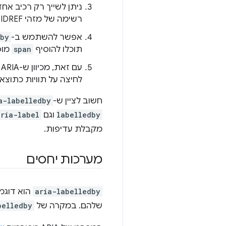
ניתן לשייך רק רכיב אח
רשימה של מזהי IDREF כדי להרכיב תווית מכמה רכיבים. התווית תחובר לפי הסדר שבו ניתנים ה-IDREF.
אפשר להשתמש ב-
dby
תוכלו להוסיף
span
מוס
עם זאת, מכיוון ש-ARIA משפיע רק על עץ הנגישות,
לחיצה על תוויות כתוצ
חשוב לציין ש-
a-labelledby
labelledby
וגם
aria-label
מקבלת עדיפות.
מערכות יחסים
aria-labelledby
הוא דוגמ
שלהם. במקרה של
belledby