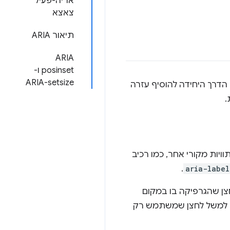
אריה-פעיל
צאצא
תיאור ARIA
ARIA
posinset ו-
ARIA-setsize
AR, יש כמה מנגנונים להוספת תוויות ותיאורים לרכיבים. למעשה, ARIA היא הדרך היחידה להוסיף עזרה
ויות מקורי אחר, כמו רכיב
.
aria-label
צן שהגרפיקה בו במקום
ת, למשל לחצן שמשתמש רק