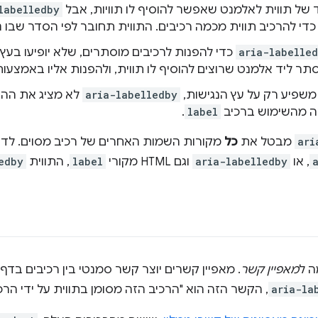
ד של תווית לאלמנט שאפשר להוסיף לו תוויות, אבל
labelledby
aria-labelle
כדי להפנות לרכיבים מוסתרים, שלא יופיעו בעץ 
תר ליד אלמנט שרוצים להוסיף לו תווית, ולהפנות אליו באמצעו
aria-labelledby
לא מציג את ההת
אה מהשימוש ברכיב
label
.
ari
מבטל את
כל
מקורות השמות האחרים של רכיב מסוים. לדוג
, או
aria-labelledby
וגם HTML מקורי
label
, התווית
edby
ה ל
מאפיין קשר
aria-la
, הקשר הזה הוא "הרכיב הזה מסומן בתווית על ידי הרכי