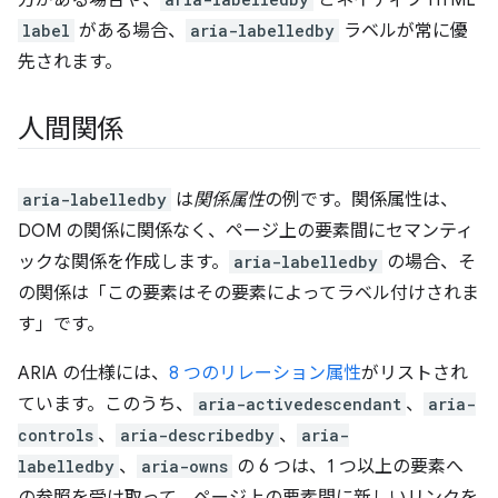
label
がある場合、
aria-labelledby
ラベルが常に優
先されます。
人間関係
aria-labelledby
は
関係属性
の例です。関係属性は、
DOM の関係に関係なく、ページ上の要素間にセマンティ
ックな関係を作成します。
aria-labelledby
の場合、そ
の関係は「この要素はその要素によってラベル付けされま
す」です。
ARIA の仕様には、
8 つのリレーション属性
がリストされ
ています。このうち、
aria-activedescendant
、
aria-
controls
、
aria-describedby
、
aria-
labelledby
、
aria-owns
の 6 つは、1 つ以上の要素へ
の参照を受け取って、ページ上の要素間に新しいリンクを