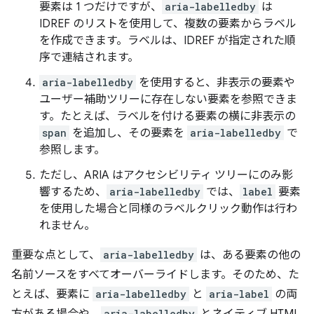
要素は 1 つだけですが、
aria-labelledby
は
IDREF のリストを使用して、複数の要素からラベル
を作成できます。ラベルは、IDREF が指定された順
序で連結されます。
aria-labelledby
を使用すると、非表示の要素や
ユーザー補助ツリーに存在しない要素を参照できま
す。たとえば、ラベルを付ける要素の横に非表示の
span
を追加し、その要素を
aria-labelledby
で
参照します。
ただし、ARIA はアクセシビリティ ツリーにのみ影
響するため、
aria-labelledby
では、
label
要素
を使用した場合と同様のラベルクリック動作は行わ
れません。
重要な点として、
aria-labelledby
は、ある要素の他の
名前ソースをすべてオーバーライドします。
そのため、た
とえば、要素に
aria-labelledby
と
aria-label
の両
方がある場合や、
aria-labelledby
とネイティブ HTML