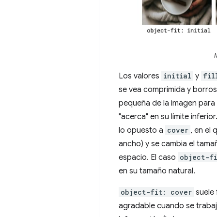
M
Los valores
initial
y
fil
se vea comprimida y borrosa
pequeña de la imagen para 
"acerca" en su límite inferior
lo opuesto a
cover
, en el
ancho) y se cambia el tamañ
espacio. El caso
object-f
en su tamaño natural.
object-fit: cover
suele 
agradable cuando se trabaj