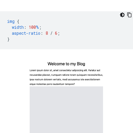
img
{
width
:
100
%
;
aspect-ratio
:
8
/
6
;
}