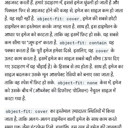
अडजस्ट करती हैं. हमारे उदाहरण में, इससे इमेज धुंधली हो जाती है और
पिक्सल फिर से अडजस्ट होने की वजह से, इमेज का साइज़ कम हो जाता
है. यह सही नहीं है.
object-fit: cover
, इमेज की सबसे छोटी
डाइमेंशन का इस्तेमाल करके जगह भरता है. साथ ही, इस डाइमेंशन के
आधार पर इमेज को काटता है, ताकि वह इसमें फ़िट हो सके. यह सबसे
कम सीमा पर "ज़ूम इन" करता है.
object-fit: contain
यह
पक्का करता है कि पूरी इमेज हमेशा दिखे. इसलिए, यह
cover
के
उलट काम करता है. इसमें इमेज का साइज़ सबसे बड़ी सीमा (ऊपर दिए
गए उदाहरण में यह चौड़ाई है) के हिसाब से तय होता है. साथ ही, इमेज का
साइज़ बदलकर उसके मूल आसपेक्ट रेशियो को बनाए रखा जाता है,
ताकि वह स्पेस में फ़िट हो सके.
object-fit: none
केस में, इमेज
को उसके बीच में (ऑब्जेक्ट की डिफ़ॉल्ट पोज़िशन) नैचुरल साइज़ में
काटा गया है.
object-fit: cover
का इस्तेमाल ज़्यादातर स्थितियों में किया
जाता है, ताकि अलग-अलग डाइमेंशन वाली इमेज के साथ काम करते
समय एक जैसा इंटरफ़ेस दिखे. हालांकि, इस तरह से इमेज की जानकारी