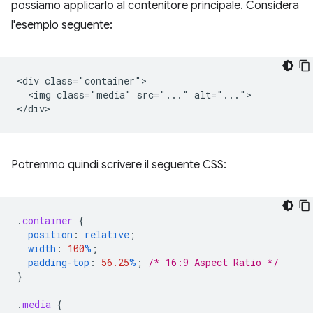
possiamo applicarlo al contenitore principale. Considera
l'esempio seguente:
<div class="container">

  <img class="media" src="..." alt="...">

Potremmo quindi scrivere il seguente CSS:
.
container
{
position
:
relative
;
width
:
100
%
;
padding-top
:
56.25
%
;
/* 16:9 Aspect Ratio */
}
.
media
{