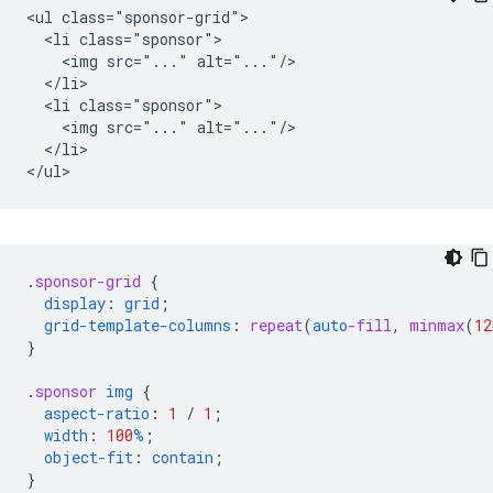
<ul class="sponsor-grid">

  <li class="sponsor">

    <img src="..." alt="..."/>

  </li>

  <li class="sponsor">

    <img src="..." alt="..."/>

  </li>

.
sponsor-grid
{
display
:
grid
;
grid-template-columns
:
repeat
(
auto
-fill
,
minmax
(
12
}
.
sponsor
img
{
aspect-ratio
:
1
/
1
;
width
:
100
%
;
object-fit
:
contain
;
}