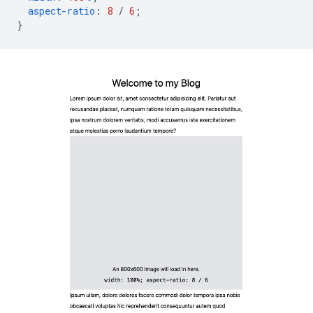
aspect-ratio
:
8
/
6
;
}