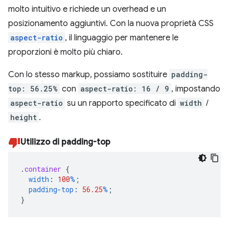
molto intuitivo e richiede un overhead e un
posizionamento aggiuntivi. Con la nuova proprietà CSS
aspect-ratio
, il linguaggio per mantenere le
proporzioni è molto più chiaro.
Con lo stesso markup, possiamo sostituire
padding-
top: 56.25%
con
aspect-ratio: 16 / 9
, impostando
aspect-ratio
su un rapporto specificato di
width
/
height
.
Utilizzo di padding-top
.
container
{
width
:
100
%
;
padding-top
:
56.25
%
;
}