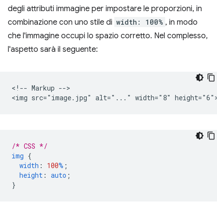
degli attributi immagine per impostare le proporzioni, in
combinazione con uno stile di
width: 100%
, in modo
che l'immagine occupi lo spazio corretto. Nel complesso,
l'aspetto sarà il seguente:
<!-- Markup -->

/* CSS */
img
{
width
:
100
%
;
height
:
auto
;
}