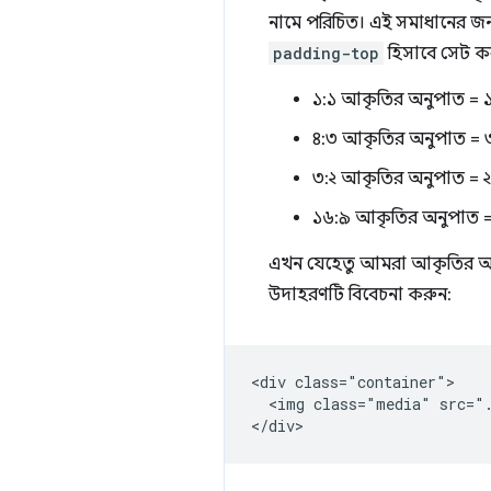
নামে পরিচিত। এই সমাধানের জন্য
padding-top
হিসাবে সেট ক
১:১ আকৃতির অনুপাত = ১
৪:৩ আকৃতির অনুপাত = ৩
৩:২ আকৃতির অনুপাত = 
১৬:৯ আকৃতির অনুপাত =
এখন যেহেতু আমরা আকৃতির অনুপ
উদাহরণটি বিবেচনা করুন:
<div class="container">

  <img class="media" src=".