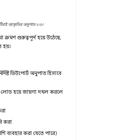
টিরই আকৃতির অনুপাত ২:৩।
রমশ গুরুত্বপূর্ণ হয়ে উঠেছে,
ত হয়।
্দিষ্ট ভিউপোর্ট অনুপাত হিসাবে
ুলি লোড হয়ে জায়গা দখল করলে
করা
রি করা
শি ব্যবহার করা যেতে পারে)