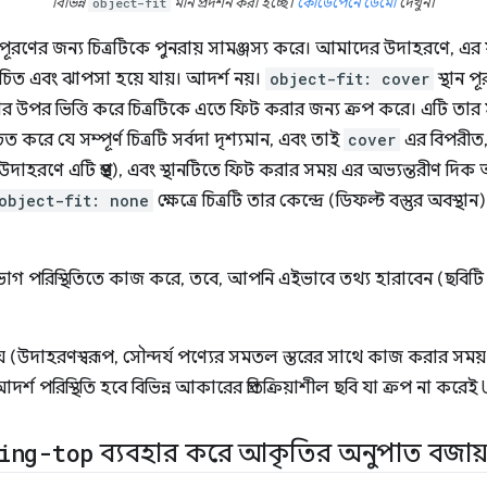
বিভিন্ন
object-fit
মান প্রদর্শন করা হচ্ছে।
কোডেপেনে ডেমো
দেখুন।
 পূরণের জন্য চিত্রটিকে পুনরায় সামঞ্জস্য করে। আমাদের উদাহরণে, এর ফ
কুচিত এবং ঝাপসা হয়ে যায়। আদর্শ নয়।
object-fit: cover
স্থান পূ
রার উপর ভিত্তি করে চিত্রটিকে এতে ফিট করার জন্য ক্রপ করে। এটি তার সর
িত করে যে সম্পূর্ণ চিত্রটি সর্বদা দৃশ্যমান, এবং তাই
cover
এর বিপরীত, 
রণে এটি প্রস্থ), এবং স্থানটিতে ফিট করার সময় এর অভ্যন্তরীণ দিক 
object-fit: none
ক্ষেত্রে চিত্রটি তার কেন্দ্রে (ডিফল্ট বস্তুর অবস্
াগ পরিস্থিতিতে কাজ করে, তবে, আপনি এইভাবে তথ্য হারাবেন (ছবিটি তার 
হয় (উদাহরণস্বরূপ, সৌন্দর্য পণ্যের সমতল স্তরের সাথে কাজ করার সময়), ত
দর্শ পরিস্থিতি হবে বিভিন্ন আকারের প্রতিক্রিয়াশীল ছবি যা ক্রপ না করে
ing-top
ব্যবহার করে আকৃতির অনুপাত বজায়