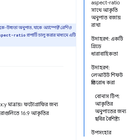
aspect-ratio
সাথে আকৃতি
অনুপাত বজায়
রাখা
-থেকে-উচ্চতা অনুপাত, যাকে
অ্যাস্পেক্ট রেশিও
প্রপার্টি চালু করার মাধ্যমে এটি
spect-ratio
উদাহরণ: একটি
গ্রিডে
ধারাবাহিকতা
উদাহরণ:
লেআউট শিফট
প্রতিরোধ করা
বোনাস টিপ:
আকৃতির
:y মাত্রায়। ফটোগ্রাফির জন্য
অনুপাতের জন্য
মেরাগুলিতে 16:9 আকৃতির
ছবির বৈশিষ্ট্য
উপসংহার