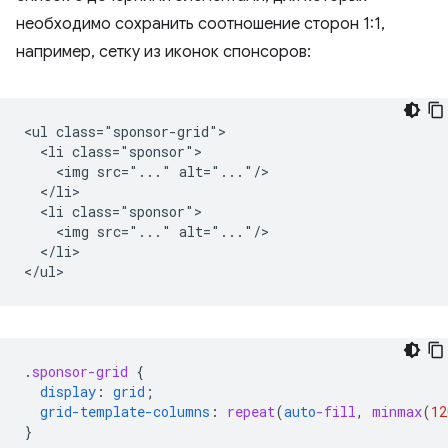
необходимо сохранить соотношение сторон 1:1,
например, сетку из иконок спонсоров:
<ul class="sponsor-grid">

  <li class="sponsor">

    <img src="..." alt="..."/>

  </li>

  <li class="sponsor">

    <img src="..." alt="..."/>

  </li>

.
sponsor-grid
{
display
:
grid
;
grid-template-columns
:
repeat
(
auto
-fill
,
minmax
(
12
}