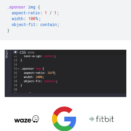
.
sponsor
img
{
aspect-ratio
:
1
/
1
;
width
:
100
%
;
object-fit
:
contain
;
}