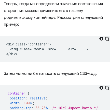
Теперь, когда мы определили значение соотношения
сторон, мы можем применить его к нашему
родительскому контейнеру. Рассмотрим следующий
пример:
<div class="container">

  <img class="media" src="..." alt="...">

Затем мы могли бы написать следующий CSS-код:
.
container
{
position
:
relative
;
width
:
100
%
;
padding-top
:
56.25
%
;
/* 16:9 Aspect Ratio */