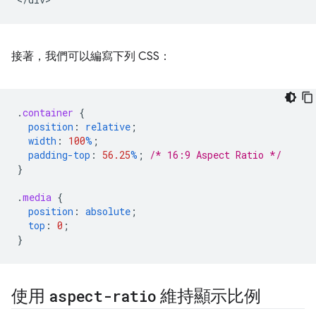
接著，我們可以編寫下列 CSS：
.
container
{
position
:
relative
;
width
:
100
%
;
padding-top
:
56.25
%
;
/* 16:9 Aspect Ratio */
}
.
media
{
position
:
absolute
;
top
:
0
;
}
使用
aspect-ratio
維持顯示比例