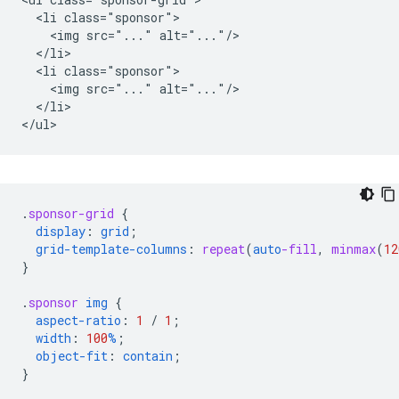
  <li class="sponsor">

    <img src="..." alt="..."/>

  </li>

  <li class="sponsor">

    <img src="..." alt="..."/>

  </li>

.
sponsor-grid
{
display
:
grid
;
grid-template-columns
:
repeat
(
auto
-fill
,
minmax
(
12
}
.
sponsor
img
{
aspect-ratio
:
1
/
1
;
width
:
100
%
;
object-fit
:
contain
;
}