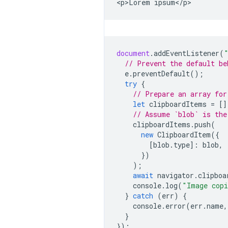
document
.
addEventListener
(
// Prevent the default be
e
.
preventDefault
();
try
{
// Prepare an array for
let
clipboardItems
=
[]
// Assume `blob` is the
clipboardItems
.
push
(
new
ClipboardItem
({
[
blob
.
type
]
:
blob
,
})
);
await
navigator
.
clipboa
console
.
log
(
"Image copi
}
catch
(
err
)
{
console
.
error
(
err
.
name
,
}
});