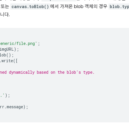
또는
canvas.toBlob()
에서 가져온 blob 객체의 경우
blob.ty
니다.
generic/file.png'
;
imgURL
);
lob
();
.
write
([
ned dynamically based on the blob's type.
d.'
);
rr
.
message
);