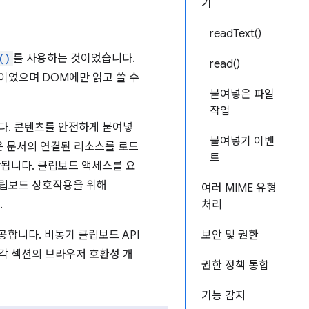
기
readText()
()
를 사용하는 것이었습니다.
read()
이었으며 DOM에만 읽고 쓸 수
붙여넣은 파일
작업
다. 콘텐츠를 안전하게 붙여넣
붙여넣기 이벤
은 문서의 연결된 리소스를 로드
트
단됩니다. 클립보드 액세스를 요
클립보드 상호작용을 위해
여러 MIME 유형
.
처리
합니다. 비동기 클립보드 API
보안 및 권한
각 섹션의 브라우저 호환성 개
권한 정책 통합
기능 감지