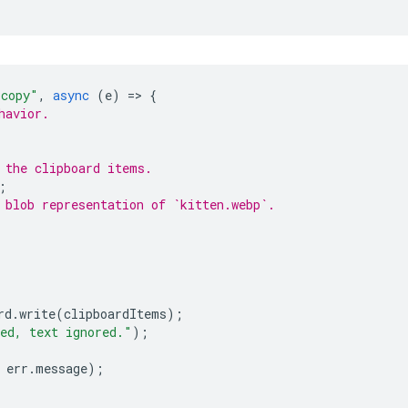
"copy"
,
async
(
e
)
=
>
{
havior.
 the clipboard items.
;
 blob representation of `kitten.webp`.
rd
.
write
(
clipboardItems
);
ed, text ignored."
);
err
.
message
);