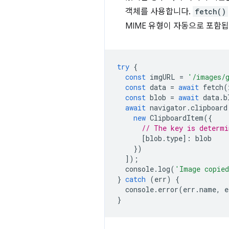
객체를 사용합니다.
fetch()
MIME 유형이 자동으로 포함됩
try
{
const
imgURL
=
'/images/
const
data
=
await
fetch
(
const
blob
=
await
data
.
b
await
navigator
.
clipboard
new
ClipboardItem
({
// The key is determi
[
blob
.
type
]
:
blob
})
]);
console
.
log
(
'Image copie
}
catch
(
err
)
{
console
.
error
(
err
.
name
,
e
}