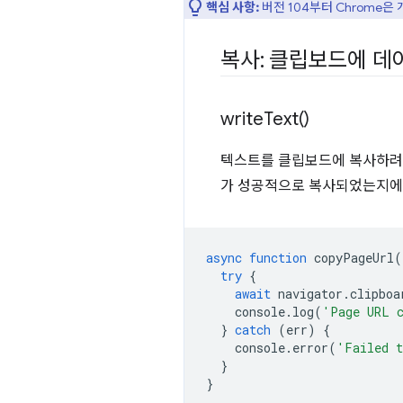
핵심 사항:
버전 104부터 Chrome
복사: 클립보드에 데
write
Text(
)
텍스트를 클립보드에 복사하
가 성공적으로 복사되었는지에
async
function
copyPageUrl
(
try
{
await
navigator
.
clipboa
console
.
log
(
'Page URL c
}
catch
(
err
)
{
console
.
error
(
'Failed t
}
}