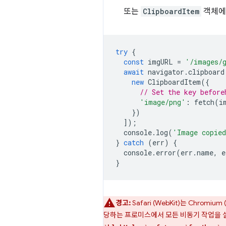
또는
ClipboardItem
객체에 
try
{
const
imgURL
=
'/images/
await
navigator
.
clipboard
new
ClipboardItem
({
// Set the key before
'image/png'
:
fetch
(
i
})
]);
console
.
log
(
'Image copie
}
catch
(
err
)
{
console
.
error
(
err
.
name
,
e
}
경고:
Safari (WebKit)는 Chrom
당하는 프로미스에서 모든 비동기 작업을 