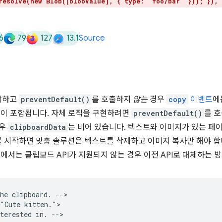
resolve(new Blob([blobValue], { type: 'foo/bar' })); }), 
6
79
127
13.1
Source
작하고
preventDefault()
를 호출하지
않는
경우
copy
이벤트
에
이 포함됩니다. 자체 로직을 구현하려면
preventDefault()
를 
경우
clipboardData
는 비어 있습니다. 텍스트와 이미지가 있는 페
 시작하면 맞춤 솔루션은 텍스트를 삭제하고 이미지 복사만 해야 합니
시에서는 클립보드 API가 지원되지 않는 경우 이전 API로 대체하는 
he clipboard. -->

"Cute kitten.">

terested in. -->
