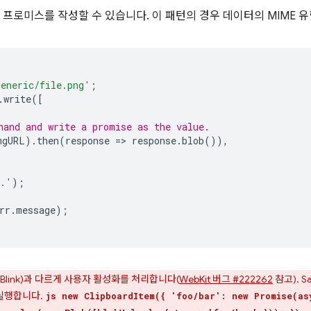
프로미스를 작성할 수 있습니다. 이 패턴의 경우 데이터의 MIME 유
generic/file.png'
;
.
write
([
hand and write a promise as the value.
mgURL
).
then
(
response
=
>
response
.
blob
()),
d.'
);
rr
.
message
);
ium (Blink)과 다르게 사용자 활성화를 처리합니다(
WebKit 버그 #222262
참고). S
실행합니다.
js new ClipboardItem({ 'foo/bar': new Promise(as