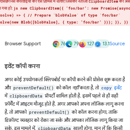
एसिंक्रोनस कार्रवाइयों को ऐसे प्रॉमिस में चलाएं जिसका नतीजा
को अस
ClipboardItem
 गया हो:
js new ClipboardItem({ 'foo/bar': new Promise(asyn
solve) => { // Prepare `blobValue` of type `foo/bar`
olve(new Blob([blobValue], { type: 'foo/bar' })); }), })
76
79
127
13.1
Browser Support
Source
इवेंट कॉपी करना
अगर कोई उपयोगकर्ता क्लिपबोर्ड पर कॉपी करने की प्रोसेस शुरू करता है
और
preventDefault()
को कॉल
नहीं
करता है, तो
copy
इवेंट
में
clipboardData
प्रॉपर्टी शामिल होती है. इसमें पहले से ही सही
फ़ॉर्मैट में आइटम मौजूद होते हैं. अगर आपको अपना लॉजिक लागू करना
है, तो आपको
preventDefault()
को कॉल करना होगा, ताकि
डिफ़ॉल्ट व्यवहार को रोका जा सके और आपका लॉजिक लागू किया जा
सके. इस मामले में,
clipboardData
खाली होगा. मान लें कि किसी