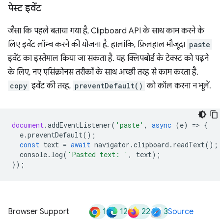
पेस्ट इवेंट
जैसा कि पहले बताया गया है, Clipboard API के साथ काम करने के
लिए इवेंट लॉन्च करने की योजना है. हालांकि, फ़िलहाल मौजूदा
paste
इवेंट का इस्तेमाल किया जा सकता है. यह क्लिपबोर्ड के टेक्स्ट को पढ़ने
के लिए, नए एसिंक्रोनस तरीकों के साथ अच्छी तरह से काम करता है.
copy
इवेंट की तरह,
preventDefault()
को कॉल करना न भूलें.
document
.
addEventListener
(
'paste'
,
async
(
e
)
=
>
{
e
.
preventDefault
();
const
text
=
await
navigator
.
clipboard
.
readText
();
console
.
log
(
'Pasted text: '
,
text
);
});
1
12
22
3
Browser Support
Source