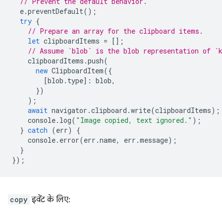
// Prevent the default behavior.
e
.
preventDefault
();
try
{
// Prepare an array for the clipboard items.
let
clipboardItems
=
[];
// Assume `blob` is the blob representation of `
clipboardItems
.
push
(
new
ClipboardItem
({
[
blob
.
type
]
:
blob
,
})
);
await
navigator
.
clipboard
.
write
(
clipboardItems
);
console
.
log
(
"Image copied, text ignored."
);
}
catch
(
err
)
{
console
.
error
(
err
.
name
,
err
.
message
);
}
});
copy
इवेंट के लिए: