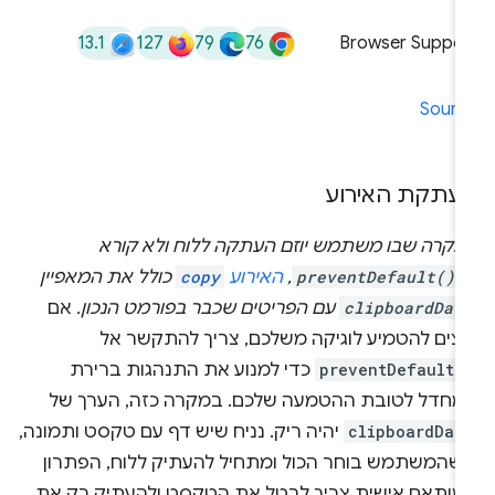
13.1
127
79
76
Browser Suppor
Sourc
עתקת האירוע
מקרה שבו משתמש יוזם העתקה ללוח ולא קורא
-
preventDefault()
,
האירוע
copy
כולל את המאפיין
clipboardDat
עם הפריטים שכבר בפורמט הנכון.
אם
וצים להטמיע לוגיקה משלכם, צריך להתקשר אל
preventDefault(
כדי למנוע את התנהגות ברירת
מחדל לטובת ההטמעה שלכם. במקרה כזה, הערך של
clipboardDat
יהיה ריק. נניח שיש דף עם טקסט ותמונה,
כשהמשתמש בוחר הכול ומתחיל להעתיק ללוח, הפתרון
מותאם אישית צריך לבטל את הטקסט ולהעתיק רק את