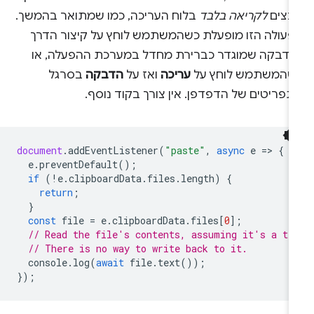
בצים
לקריאה בלבד
בלוח העריכה, כמו שמתואר בהמשך.
פעולה הזו מופעלת כשהמשתמש לוחץ על קיצור הדרך
הדבקה שמוגדר כברירת מחדל במערכת ההפעלה, או
שהמשתמש לוחץ על
עריכה
ואז על
הדבקה
בסרגל
פריטים של הדפדפן. אין צורך בקוד נוסף.
document
.
addEventListener
(
"paste"
,
async
e
=
>
{
e
.
preventDefault
();
if
(
!
e
.
clipboardData
.
files
.
length
)
{
return
;
}
const
file
=
e
.
clipboardData
.
files
[
0
];
// Read the file's contents, assuming it's a te
// There is no way to write back to it.
console
.
log
(
await
file
.
text
());
});