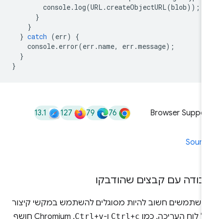
console
.
log
(
URL
.
createObjectURL
(
blob
));
}
}
}
catch
(
err
)
{
console
.
error
(
err
.
name
,
err
.
message
);
}
}
13.1
127
79
76
Browser Suppor
Sourc
בודה עם קבצים שהודבקו
משתמשים חשוב להיות מסוגלים להשתמש במקשי קיצור
ל לוח העריכה, כמו
c
+
Ctrl
ו-
v
+
Ctrl
. ‫Chromium חושף