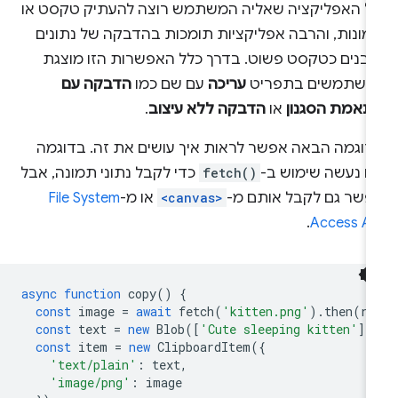
ל האפליקציה שאליה המשתמש רוצה להעתיק טקסט או
מונות, והרבה אפליקציות תומכות בהדבקה של נתונים
ובנים כטקסט פשוט. בדרך כלל האפשרות הזו מוצגת
משתמשים בתפריט
עריכה
עם שם כמו
הדבקה עם
תאמת הסגנון
או
הדבקה ללא עיצוב
.
דוגמה הבאה אפשר לראות איך עושים את זה. בדוגמה
זו נעשה שימוש ב-
fetch()
כדי לקבל נתוני תמונה, אבל
פשר גם לקבל אותם מ-
<canvas>
או מ-
File System
.
Access AP
async
function
copy
()
{
const
image
=
await
fetch
(
'kitten.png'
).
then
(
re
const
text
=
new
Blob
([
'Cute sleeping kitten'
],
const
item
=
new
ClipboardItem
({
'text/plain'
:
text
,
'image/png'
:
image