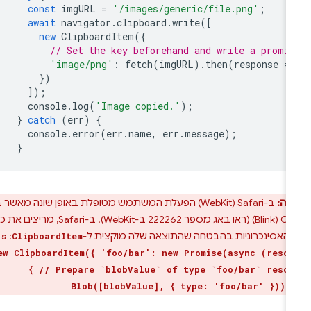
const
imgURL
=
'/images/generic/file.png'
;
await
navigator
.
clipboard
.
write
([
new
ClipboardItem
({
// Set the key beforehand and write a promi
'image/png'
:
fetch
(
imgURL
).
then
(
response
=
})
]);
console
.
log
(
'Image copied.'
);
}
catch
(
err
)
{
console
.
error
(
err
.
name
,
err
.
message
);
}
רה:
ב-Safari‏ (WebKit) הפעלת המשתמש מטופלת באופן שונה מאשר ב-
) (ראו
באג מספר 222262 ב-WebKit
). ב-Safari, מריצים את כל
 האסינכרוניות בהבטחה שהתוצאה שלה מוקצית ל-
:
js
ClipboardItem
new ClipboardItem({ 'foo/bar': new Promise(async (reso
{ // Prepare `blobValue` of type `foo/bar` reso
Blob([blobValue], { type: 'foo/bar' }));