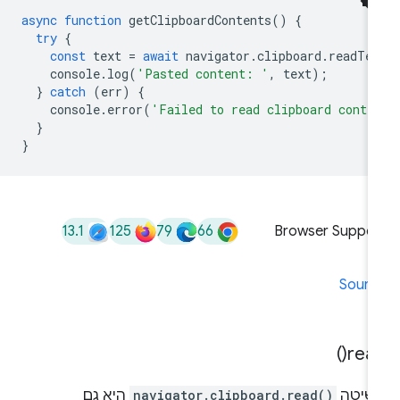
async
function
getClipboardContents
()
{
try
{
const
text
=
await
navigator
.
clipboard
.
readTe
console
.
log
(
'Pasted content: '
,
text
);
}
catch
(
err
)
{
console
.
error
(
'Failed to read clipboard conte
}
}
13.1
125
79
66
Browser Suppor
Sourc
)
read
שיטה
navigator.clipboard.read()
היא גם