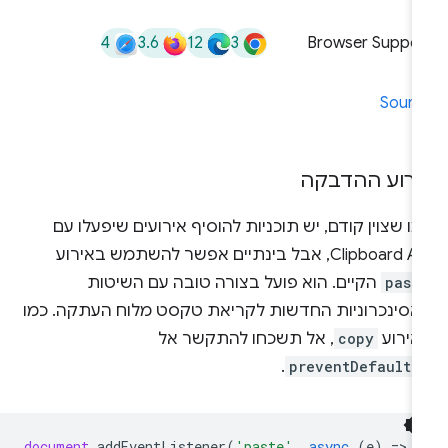
4
3.6
12
3
Browser Suppor
Sourc
ירוע ההדבקה
ו שצוין קודם, יש תוכניות להוסיף אירועים שיפעלו עם
Clipboard, אבל בינתיים אפשר להשתמש באירוע
past
הקיים. הוא פועל בצורה טובה עם השיטות
אסינכרוניות החדשות לקריאת טקסט מלוח העתקה. כמו
אירוע
copy
, אל תשכחו להתקשר אל
.
preventDefault(
document
.
addEventListener
(
'paste'
,
async
(
e
)
=
>
{