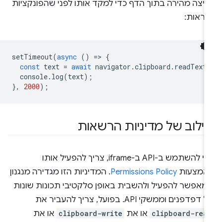
חיצה מהירה בתוך הדף כדי למקד אותו לפני שהפונקציות
קראות:
setTimeout
(
async
()
=
>
{
const
text
=
await
navigator
.
clipboard
.
readText
console
.
log
(
text
);
},
2000
);
ילוב של מדיניות הרשאות
כדי להשתמש ב-API ב-iframe, צריך להפעיל אותו
אמצעות
Permissions Policy
. המדיניות הזו מגדירה מנגנון
מאפשר להפעיל ולהשבית באופן סלקטיבי תכונות שונות
דפדפנים וממשקי API. בפועל, צריך להעביר את
clipboard-rea
או את
clipboard-write
או את