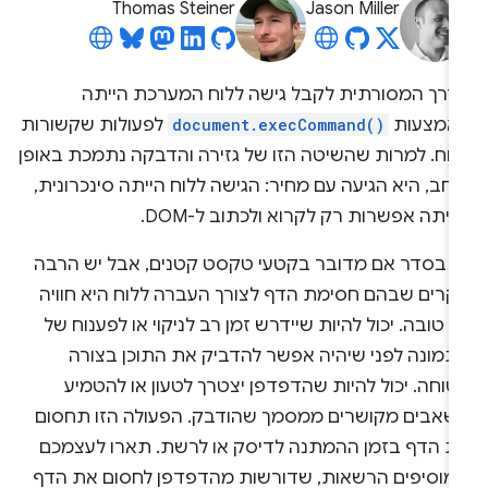
Thomas Steiner
Jason Miller
דרך המסורתית לקבל גישה ללוח המערכת הייתה
אמצעות
document.execCommand()
לפעולות שקשורות
לוח. למרות שהשיטה הזו של גזירה והדבקה נתמכת באופן
חב, היא הגיעה עם מחיר: הגישה ללוח הייתה סינכרונית,
ייתה אפשרות רק לקרוא ולכתוב ל-DOM.
ה בסדר אם מדובר בקטעי טקסט קטנים, אבל יש הרבה
קרים שבהם חסימת הדף לצורך העברה ללוח היא חוויה
 טובה. יכול להיות שיידרש זמן רב לניקוי או לפענוח של
תמונה לפני שיהיה אפשר להדביק את התוכן בצורה
וחה. יכול להיות שהדפדפן יצטרך לטעון או להטמיע
שאבים מקושרים ממסמך שהודבק. הפעולה הזו תחסום
ת הדף בזמן ההמתנה לדיסק או לרשת. תארו לעצמכם
מוסיפים הרשאות, שדורשות מהדפדפן לחסום את הדף