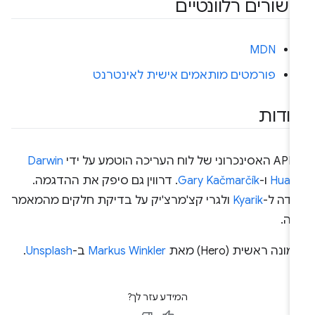
ישורים רלוונטיים
MDN
פורמטים מותאמים אישית לאינטרנט
ודות
לוח העריכה הוטמע על ידי
Darwin
Huan
ו-
Gary Kačmarčík
. דרווין גם סיפק את ההדגמה.
ודה ל-
Kyarik
ולגרי קצ'מרצ'יק על בדיקת חלקים מהמאמר
זה.
ונה ראשית (Hero) מאת
Markus Winkler
ב-
Unsplash
.
המידע עזר לך?