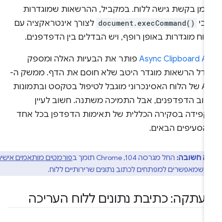
זמן בקשת גישה ללוח. במקביל, ההרשאות שמוגדרות
גבי
document.execCommand()
לצורך אינטראקציה עם
וח מוגדרות באופן רופף, ויש הבדלים בין הדפדפנים.
Async Clipboard A
פותר את הבעיות האלה ומספק
ודל הרשאות מוגדר היטב שלא חוסם את הדף. ממשק ה-
API של הלוח האסינכרוני מוגבל לטיפול בטקסט ובתמונות
רוב הדפדפנים, אבל התמיכה משתנה. חשוב לעיין
קפידה בסקירה הכללית של תאימות הדפדפן בכל אחד
הסעיפים הבאים.
ה חשובה:
החל מגרסה 104,‏ Chrome תומך ב
פורמטים מותאמים אישית
ט
שמאפשרים למפתחים לכתוב נתונים שרירותיים ללוח.
עתקה: כתיבת נתונים ללוח העריכה