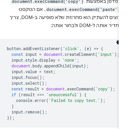
דפדפן באמצעות
document.execCommand('copy')
document.execCommand('paste')
. אם הטקסט
שרוצים להעתיק הוא מחרוזת שלא מופיעה ב-DOM, צריך
דיר אותה ל-DOM ולבחור אותה:
button
.
addEventListener
(
'click'
,
(
e
)
=
>
{
const
input
=
document
.
createElement
(
'input'
);
input
.
style
.
display
=
'none'
;
document
.
body
.
appendChild
(
input
);
input
.
value
=
text
;
input
.
focus
();
input
.
select
();
const
result
=
document
.
execCommand
(
'copy'
);
if
(
result
===
'unsuccessful'
)
{
console
.
error
(
'Failed to copy text.'
);
}
input
.
remove
();
});