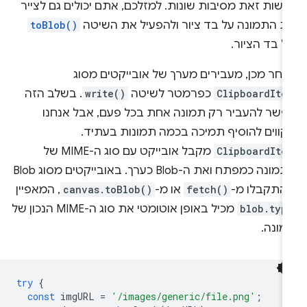
שות זאת מסיבות שונות. למזלכם, אתם יכולים גם לצייר
ת התמונה על בד ציור ולהפעיל את השיטה
toBlob()
 בד הציור.
אחר מכן, מעבירים מערך של אובייקטים מסוג
ClipboardIte
כפרמטר לשיטה
write()
. בשלב הזה
פשר להעביר רק תמונה אחת בכל פעם, אבל אנחנו
קווים להוסיף תמיכה בכמה תמונות בעתיד.
ClipboardIte
מקבל אובייקט עם סוג ה-MIME של
התמונה כמפתח ואת ה-Blob כערך. באובייקטים מסוג Blob
התקבלו מ-
fetch()
או מ-
canvas.toBlob()
, המאפיין
blob.typ
מכיל באופן אוטומטי את סוג ה-MIME הנכון של
מונה.
try
{
const
imgURL
=
'/images/generic/file.png'
;