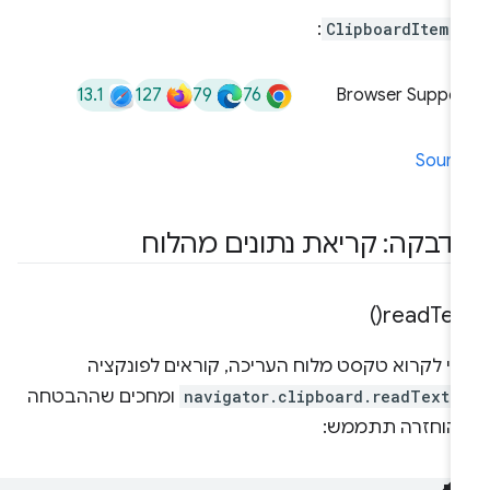
-
ClipboardItem
:
13.1
127
79
76
Browser Suppor
Sourc
דבקה: קריאת נתונים מהלוח
)
read
Tex
די לקרוא טקסט מלוח העריכה, קוראים לפונקציה
navigator.clipboard.readText(
ומחכים שההבטחה
הוחזרה תתממש: