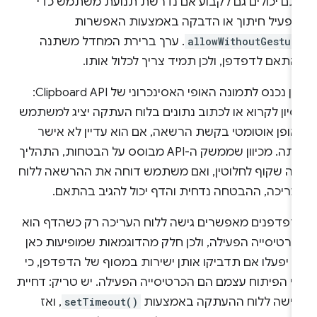
תם יכולים גם לקבוע אם נדרשת תנועת משתמש כדי
הפעיל חיתוך או הדבקה באמצעות האפשרות
allowWithoutGestur
. ערך ברירת המחדל משתנה
תאם לדפדפן, ולכן תמיד צריך לכלול אותו.
כאן נכנס לתמונה האופי האסינכרוני של Clipboard API:
סיון לקרוא או לכתוב נתונים בלוח העתקה יציג למשתמש
אופן אוטומטי בקשת הרשאה, אם הוא עדיין לא אישר
אותה. מכיוון שממשק ה-API מבוסס על הבטחות, התהליך
זה שקוף לחלוטין, ואם משתמש דוחה את ההרשאה ללוח
עריכה, ההבטחה נדחית והדף יכול להגיב בהתאם.
דפדפנים מאפשרים גישה ללוח העריכה רק כשהדף הוא
כרטיסייה הפעילה, ולכן חלק מהדוגמאות שמופיעות כאן
 יפעלו אם תדביקו אותן ישירות במסוף של הדפדפן, כי
לי הפיתוח עצמם הם הכרטיסייה הפעילה. יש טריק: דחיית
גישה ללוח ההעתקה באמצעות
setTimeout()
, ואז