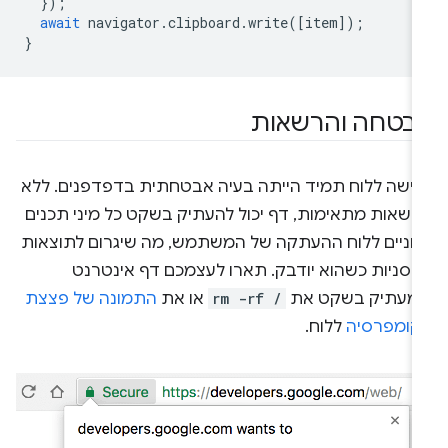
});
await
navigator
.
clipboard
.
write
([
item
]);
}
בטחה והרשאות
גישה ללוח תמיד הייתה בעיה אבטחתית בדפדפנים. ללא
רשאות מתאימות, דף יכול להעתיק בשקט כל מיני תכנים
דוניים ללוח ההעתקה של המשתמש, מה שיגרום לתוצאות
רסניות כשהוא יודבק. תארו לעצמכם דף אינטרנט
מעתיק בשקט את
rm -rf /
או את
התמונה של פצצת
קומפרסיה
ללוח.