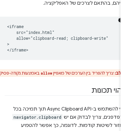
ניהם, בהתאם לצרכים של האפליקציה.
<iframe

    src="index.html"

    allow="clipboard-read; clipboard-write"

>

 לב:
צריך להפריד בין הערכים של מאפיין
באמצעות נקודה-פסיק.
allow
יהוי תכונות
כדי להשתמש ב-Async Clipboard API תוך תמיכה בכל
דפדפנים, צריך לבדוק אם יש
navigator.clipboard
לחזור לשיטות קודמות. לדוגמה, כך אפשר להטמיע