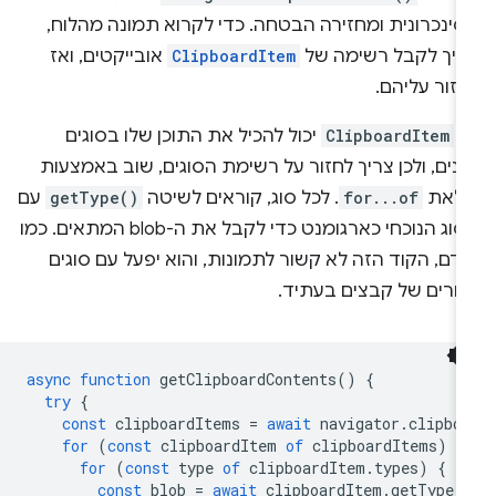
סינכרונית ומחזירה הבטחה. כדי לקרוא תמונה מהלוח,
ריך לקבל רשימה של
ClipboardItem
אובייקטים, ואז
זור עליהם.
ל
ClipboardItem
יכול להכיל את התוכן שלו בסוגים
נים, ולכן צריך לחזור על רשימת הסוגים, שוב באמצעות
ולאת
for...of
. לכל סוג, קוראים לשיטה
getType()
עם
הסוג הנוכחי כארגומנט כדי לקבל את ה-blob המתאים. כמו
דם, הקוד הזה לא קשור לתמונות, והוא יפעל עם סוגים
חרים של קבצים בעתיד.
async
function
getClipboardContents
()
{
try
{
const
clipboardItems
=
await
navigator
.
clipbo
for
(
const
clipboardItem
of
clipboardItems
)
{
for
(
const
type
of
clipboardItem
.
types
)
{
const
blob
=
await
clipboardItem
.
getType
(