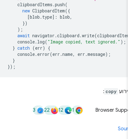
clipboardItems
.
push
(
new
ClipboardItem
({
[
blob
.
type
]
:
blob
,
})
);
await
navigator
.
clipboard
.
write
(
clipboardItem
console
.
log
(
"Image copied, text ignored."
);
}
catch
(
err
)
{
console
.
error
(
err
.
name
,
err
.
message
);
}
});
אירוע
copy
:
3
22
12
1
Browser Suppor
Sourc