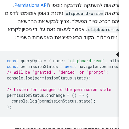
הרשאות להעתקה ולהדבקה נוספו ל
Permissions API
.
הרשאה
clipboard-write
ניתנת באופן אוטומטי לדפים
שהם הכרטיסייה הפעילה. צריך לבקש את ההרשאה
clipboard-rea
. אפשר לעשות זאת על ידי ניסיון לקרוא
תונים מהלוח. הקוד הבא מציג את האפשרות השנייה:
const
queryOpts
=
{
name
:
'clipboard-read'
,
allow
const
permissionStatus
=
await
navigator
.
permissi
// Will be 'granted', 'denied' or 'prompt':
console
.
log
(
permissionStatus
.
state
);
// Listen for changes to the permission state
permissionStatus
.
onchange
=
()
=
>
{
console
.
log
(
permissionStatus
.
state
);
};