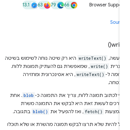
13.1
63
79
66
Browser Suppor
Sourc
)
write
מעשה,
writeText()
היא רק שיטה נוחה לשימוש בשיטה
גנרית
write()
, שמאפשרת גם להעתיק תמונות ללוח.
דומה ל-
writeText()
, היא אסינכרונית ומחזירה
בטחה.
די לכתוב תמונה ללוח, צריך את התמונה כ-
blob
. אחת
דרכים לעשות זאת היא לבקש את התמונה משרת
אמצעות
fetch()
, ואז להפעיל את
blob()
בתגובה.
כול להיות שלא תרצו לבקש תמונה מהשרת או שלא תוכלו