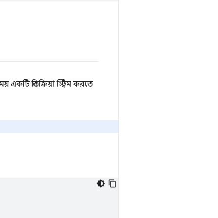
টি প্রতিক্রিয়া স্ট্রিম করতে