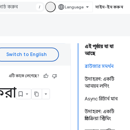
/
সাইন-ইন করুন
এই পৃষ্ঠায় যা যা
আছে
ব্রাউজার সমর্থন
এটি কাজে লেগেছে?
উদাহরণ: একটি
আনয়ন লগিং
 করা
Async রিটার্ন মান
উদাহরণ: একটি
প্রতিক্রিয়া স্ট্রিমিং