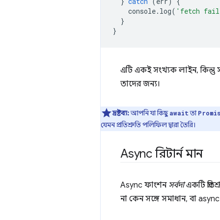
}
catch
(
err
)
{
console
.
log
(
'fetch fail
}
}
এটি একই সংখ্যক লাইন, কিন্তু 
তাদের জন্য।
দ্রষ্টব্য:
আপনি যা কিছু
তা
await
Promi
যেমন প্রতিশ্রুতি পলিফিল দ্বারা তৈরি।
Async রিটার্ন মান
Async ফাংশন
সর্বদা
একটি প্রতিশ
না কেন সঙ্গে সমাধান, বা async 