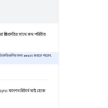
প্রতিশ্রুতির সাথে কম পরিচিত
তিশ্রুতিগুলির জন্য
করতে পারেন,
await
ি async ফাংশন রিটার্ন যাই হোক