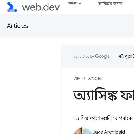
সম্পদ
আবিষ্কার করুন
Articles
এই পৃষ্ঠা
হোম
Articles
অ্যাসিঙ্ক ফাং
অ্যাসিঙ্ক ফাংশনগুলি আপনাকে প্র
Jake Archibald