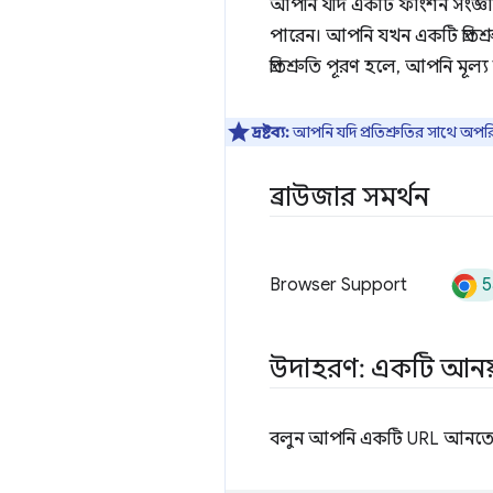
আপনি যদি একটি ফাংশন সংজ্
পারেন। আপনি যখন একটি প্রতিশ্
প্রতিশ্রুতি পূরণ হলে, আপনি মূল্য ফ
দ্রষ্টব্য:
আপনি যদি প্রতিশ্রুতির সাথে অপ
ব্রাউজার সমর্থন
5
Browser Support
উদাহরণ: একটি আনয
বলুন আপনি একটি URL আনতে চান এ