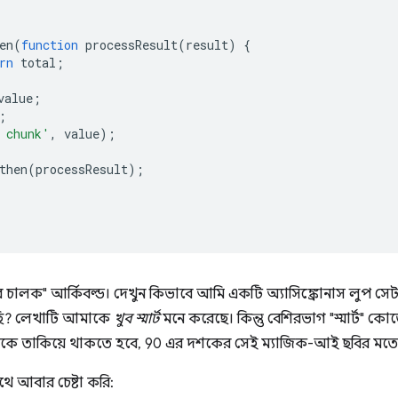
en
(
function
processResult
(
result
)
{
rn
total
;
value
;
;
 chunk'
,
value
);
then
(
processResult
);
ুতির চালক" আর্কিবল্ড। দেখুন কিভাবে আমি একটি অ্যাসিঙ্ক্রোনাস লু
? লেখাটি আমাকে
খুব স্মার্ট
মনে করেছে। কিন্তু বেশিরভাগ "স্মার্ট" 
কে তাকিয়ে থাকতে হবে, 90 এর দশকের সেই ম্যাজিক-আই ছবির মত
থে আবার চেষ্টা করি: