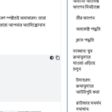
অন্যান্য অ্যাসিঙ্ক
ফাংশন সিনট্যাক্স
বেশ স্পষ্টতই অসাধারণ। তারা
তীর ফাংশন
। তারা আপনার অ্যাসিঙ্ক্রোনাস
অবজেক্ট পদ্ধতি
ক্লাস পদ্ধতি
সাবধান! খুব
ক্রমানুসারে
যাওয়া এড়িয়ে
চলুন
উদাহরণ:
ক্রমানুসারে
আউটপুট করা
ব্রাউজার সমর্থন
সমাধান: