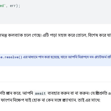
ed'
,
err
)
সমস্ত কলব্যাক চলে গেছে। এটি পড়া সহজ করে তোলে, বিশেষ করে যারা 
এর মাধ্যমে পাস করা হয়েছে, যাতে আপনি নিরাপদে নন-প্ল্যাটফর্ম প্র
se.resolve()
্রুতি প্রদান করে, আপনি
await
ব্যবহার করুন বা না করুন। যে প্রতিশ্রুত
ফাংশন নিক্ষেপ যাই হোক না কেন সঙ্গে প্রত্যাখ্যান. তাই এর সাথে: