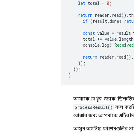
let
total
=
0
;
return
reader
.
read
().
th
if
(
result
.
done
)
retu
const
value
=
result
.
total
+=
value
.
length
console
.
log
(
'Received
return
reader
.
read
().
});
});
}
আমাকে দেখুন, জ্যাক "প্রতিশ্র
processResult()
কল করছি
বোঝার জন্য আপনাকে এটির দি
আসুন অ্যাসিঙ্ক ফাংশনগুলির সা