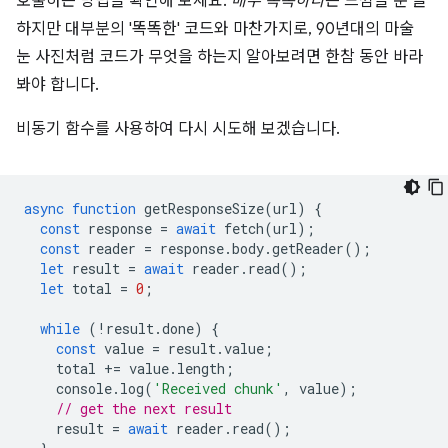
호출하는 방법을 확인해 보세요.
매우 똑똑하다
는 느낌을 준 글
하지만 대부분의 '똑똑한' 코드와 마찬가지로, 90년대의 마술
눈 사진처럼 코드가 무엇을 하는지 알아보려면 한참 동안 바라
봐야 합니다.
비동기 함수를 사용하여 다시 시도해 보겠습니다.
async
function
getResponseSize
(
url
)
{
const
response
=
await
fetch
(
url
);
const
reader
=
response
.
body
.
getReader
();
let
result
=
await
reader
.
read
();
let
total
=
0
;
while
(
!
result
.
done
)
{
const
value
=
result
.
value
;
total
+=
value
.
length
;
console
.
log
(
'Received chunk'
,
value
);
// get the next result
result
=
await
reader
.
read
();