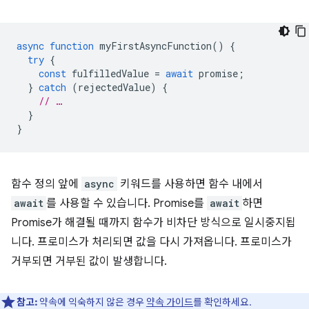
async
function
myFirstAsyncFunction
()
{
try
{
const
fulfilledValue
=
await
promise
;
}
catch
(
rejectedValue
)
{
// …
}
}
함수 정의 앞에
async
키워드를 사용하면 함수 내에서
await
를 사용할 수 있습니다. Promise를
await
하면
Promise가 해결될 때까지 함수가 비차단 방식으로 일시중지됩
니다. 프로미스가 처리되면 값을 다시 가져옵니다. 프로미스가
거부되면 거부된 값이 발생합니다.
참고:
약속에 익숙하지 않은 경우
약속 가이드
를 확인하세요.