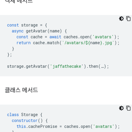
객체 메서드
const
storage
=
{
async
getAvatar
(
name
)
{
const
cache
=
await
caches
.
open
(
'avatars'
);
return
cache
.
match
(
`/avatars/
${
name
}
.jpg`
);
}
};
storage
.
getAvatar
(
'jaffathecake
'
).
then
(
…
);
클래스 메서드
class
Storage
{
constructor
()
{
this
.
cachePromise
=
caches
.
open
(
'avatars'
);