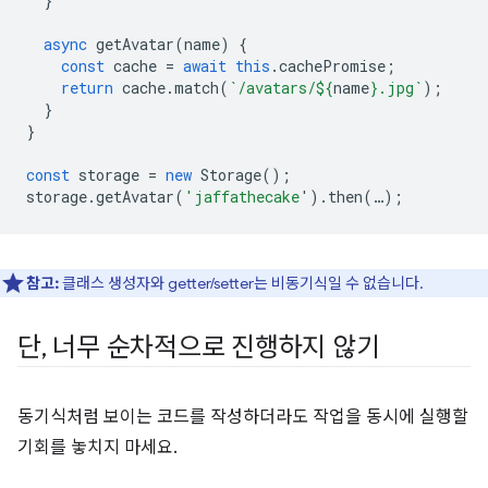
}
async
getAvatar
(
name
)
{
const
cache
=
await
this
.
cachePromise
;
return
cache
.
match
(
`/avatars/
${
name
}
.jpg`
);
}
}
const
storage
=
new
Storage
();
storage
.
getAvatar
(
'jaffathecake
'
).
then
(
…
);
참고:
클래스 생성자와 getter/setter는 비동기식일 수 없습니다.
단
,
너무 순차적으로 진행하지 않기
동기식처럼 보이는 코드를 작성하더라도 작업을 동시에 실행할
기회를 놓치지 마세요.