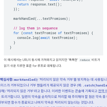
return
response
.
text
();
});
markHandled
(...
textPromises
);
// log them in sequence
for
(
const
textPromise
of
textPromises
)
{
console
.
log
(
await
textPromise
);
}
}
이 예시에서는 URL이 동시에 가져와지고 읽히지만 '똑똑한'
reduce
비트가
읽기 쉬운 지루한 표준 for 루프로 대체됩니다.
핵심사항:
는 '처리되지 않은 약속 거부'를 방지하는 데 사용됩니
markHandled
미스가 거부되었으나 거부 핸들러가 제공되지 않은 경우 (예:
.catch(handl
통해) '처리되지 않은 거부'라고 합니다. 이러한 이벤트는 콘솔에 기록되고
전역 
 트리거합니다. 일련의 약속을 순차적으로 처리할 때 주의해야 할 점은 약속 중
거부되면 함수가 종료되고 나머지 약속은 처리되지 않는다는 것입니다.