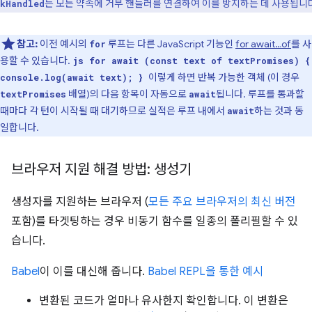
는 모든 약속에 거부 핸들러를 연결하여 이를 방지하는 데 사용됩니
kHandled
참고:
이전 예시의
루프는 다른 JavaScript 기능인
for await…of
를 사
for
용할 수 있습니다.
js for await (const text of textPromises) {
이렇게 하면 반복 가능한 객체 (이 경우
console.log(await text); }
배열)의 다음 항목이 자동으로
됩니다. 루프를 통과할
textPromises
await
때마다 각 턴이 시작될 때 대기하므로 실적은 루프 내에서
하는 것과 동
await
일합니다.
브라우저 지원 해결 방법: 생성기
생성자를 지원하는 브라우저 (
모든 주요 브라우저의 최신 버전
포함)를 타겟팅하는 경우 비동기 함수를 일종의 폴리필할 수 있
습니다.
Babel
이 이를 대신해 줍니다.
Babel REPL을 통한 예시
변환된 코드가 얼마나 유사한지 확인합니다. 이 변환은