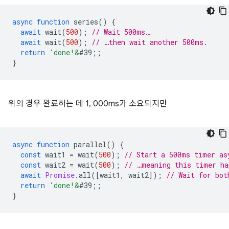
async
function
series
()
{
await
wait
(
500
);
// Wait 500ms…
await
wait
(
500
);
// …then wait another 500ms.
return
'done!&
#39;
;
}
위의 경우 완료하는 데 1, 000ms가 소요되지만
async
function
parallel
()
{
const
wait1
=
wait
(
500
);
// Start a 500ms timer as
const
wait2
=
wait
(
500
);
// …meaning this timer ha
await
Promise
.
all
([
wait1
,
wait2
]);
// Wait for bot
return
'done!&
#39;
;
}