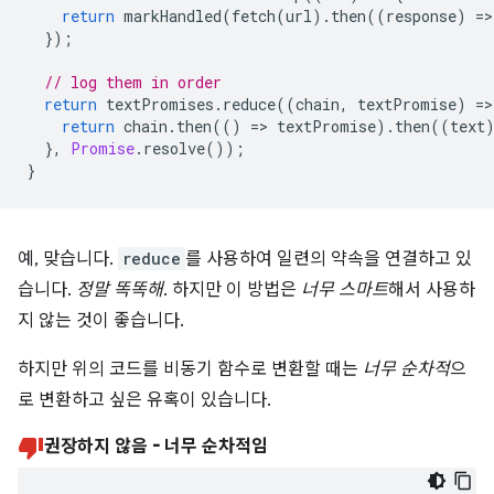
return
markHandled
(
fetch
(
url
).
then
((
response
)
=
>
});
// log them in order
return
textPromises
.
reduce
((
chain
,
textPromise
)
=
>
return
chain
.
then
(()
=
>
textPromise
).
then
((
text
},
Promise
.
resolve
());
}
예, 맞습니다.
reduce
를 사용하여 일련의 약속을 연결하고 있
습니다.
정말 똑똑해
. 하지만 이 방법은
너무 스마트
해서 사용하
지 않는 것이 좋습니다.
하지만 위의 코드를 비동기 함수로 변환할 때는
너무 순차적
으
로 변환하고 싶은 유혹이 있습니다.
권장하지 않음 - 너무 순차적임