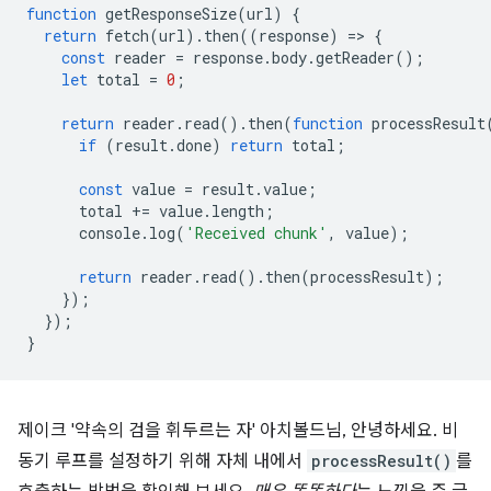
function
getResponseSize
(
url
)
{
return
fetch
(
url
).
then
((
response
)
=
>
{
const
reader
=
response
.
body
.
getReader
();
let
total
=
0
;
return
reader
.
read
().
then
(
function
processResult
if
(
result
.
done
)
return
total
;
const
value
=
result
.
value
;
total
+=
value
.
length
;
console
.
log
(
'Received chunk'
,
value
);
return
reader
.
read
().
then
(
processResult
);
});
});
}
제이크 '약속의 검을 휘두르는 자' 아치볼드님, 안녕하세요. 비
동기 루프를 설정하기 위해 자체 내에서
processResult()
를