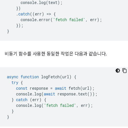
console
.
log
(
text
);
})
.
catch
((
err
)
=
>
{
console
.
error
(
'fetch failed'
,
err
);
});
}
비동기 함수를 사용한 동일한 작업은 다음과 같습니다.
async
function
logFetch
(
url
)
{
try
{
const
response
=
await
fetch
(
url
);
console
.
log
(
await
response
.
text
());
}
catch
(
err
)
{
console
.
log
(
'fetch failed'
,
err
)
}
}