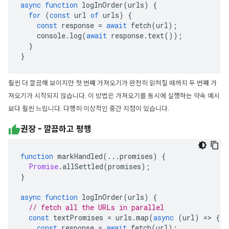
async
function
logInOrder
(
urls
)
{
for
(
const
url
of
urls
)
{
const
response
=
await
fetch
(
url
);
console
.
log
(
await
response
.
text
());
}
}
훨씬 더 깔끔해 보이지만 첫 번째 가져오기가 완전히 읽혀질 때까지 두 번째 가
져오기가 시작되지 않습니다. 이 방법은 가져오기를 동시에 실행하는 약속 예시
보다 훨씬 느립니다. 다행히 이상적인 중간 지점이 있습니다.
권장 - 깔끔하고 평행
function
markHandled
(...
promises
)
{
Promise
.
allSettled
(
promises
);
}
async
function
logInOrder
(
urls
)
{
// fetch all the URLs in parallel
const
textPromises
=
urls
.
map
(
async
(
url
)
=>
{
const
response
=
await
fetch
(
url
);