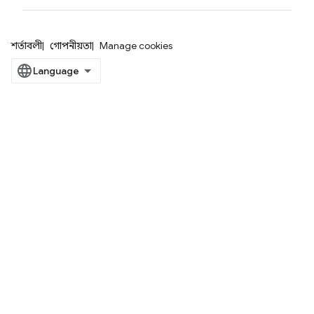
শর্তাবলী
গোপনীয়তা
Manage cookies