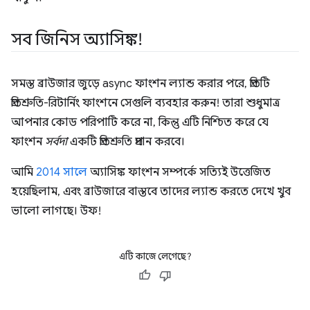
সব জিনিস অ্যাসিঙ্ক!
সমস্ত ব্রাউজার জুড়ে async ফাংশন ল্যান্ড করার পরে, প্রতিটি
প্রতিশ্রুতি-রিটার্নিং ফাংশনে সেগুলি ব্যবহার করুন! তারা শুধুমাত্র
আপনার কোড পরিপাটি করে না, কিন্তু এটি নিশ্চিত করে যে
ফাংশন
সর্বদা
একটি প্রতিশ্রুতি প্রদান করবে।
আমি
2014 সালে
অ্যাসিঙ্ক ফাংশন সম্পর্কে সত্যিই উত্তেজিত
হয়েছিলাম, এবং ব্রাউজারে বাস্তবে তাদের ল্যান্ড করতে দেখে খুব
ভালো লাগছে। উফ!
এটি কাজে লেগেছে?