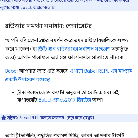
লুপের মধ্যে
করার মতোই।
await
ব্রাউজার সমর্থন সমাধান: জেনারেটর
আপনি যদি জেনারেটর সমর্থন করে এমন ব্রাউজারগুলিকে লক্ষ্য
করে থাকেন (যা
প্রতিটি প্রধান ব্রাউজারের সর্বশেষ সংস্করণ
অন্তর্ভুক্ত
করে) আপনি পলিফিল অ্যাসিঙ্ক ফাংশনগুলি সাজাতে পারেন৷
Babel
আপনার জন্য এটি করবে,
এখানে Babel REPL এর মাধ্যমে
একটি উদাহরণ রয়েছে৷
ট্রান্সপিলড কোড কতটা অনুরূপ তা নোট করুন। এই
রূপান্তরটি
Babel এর es2017 প্রিসেটের
অংশ।
দ্রষ্টব্য:
Babel REPL বলতে মজাদার। চেষ্টা করে দেখুন।
আমি ট্রান্সপিলিং পদ্ধতির পরামর্শ দিচ্ছি, কারণ আপনার টার্গেট