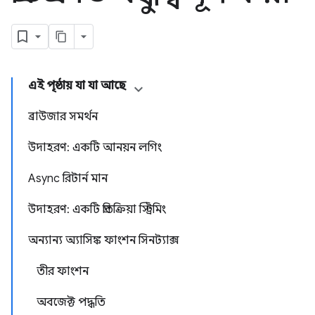
এই পৃষ্ঠায় যা যা আছে
ব্রাউজার সমর্থন
উদাহরণ: একটি আনয়ন লগিং
Async রিটার্ন মান
উদাহরণ: একটি প্রতিক্রিয়া স্ট্রিমিং
অন্যান্য অ্যাসিঙ্ক ফাংশন সিনট্যাক্স
তীর ফাংশন
অবজেক্ট পদ্ধতি