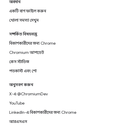
অবদান
একটি বাগ ফাইল করুন
খোলা সমস্যা দেখুন
সম্পর্কিত বিষয়বস্তু
বিকাশকারীদের জন্য Chrome
Chromium আপডেট
কেস স্টাডিজ
পডকাস্ট এবং শো
অনুসরণ করুন
X-এ @ChromiumDev
YouTube
LinkedIn-এ বিকাশকারীদের জন্য Chrome
আরএসএস