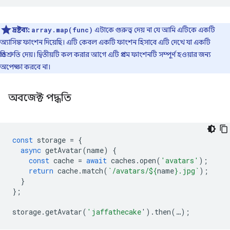
দ্রষ্টব্য:
এটাকে গুরুত্ব দেয় না যে আমি এটিকে একটি
array.map(func)
অ্যাসিঙ্ক ফাংশন দিয়েছি। এটি কেবল একটি ফাংশন হিসাবে এটি দেখে যা একটি
প্রতিশ্রুতি দেয়। দ্বিতীয়টি কল করার আগে এটি প্রথম ফাংশনটি সম্পূর্ণ হওয়ার জন্য
অপেক্ষা করবে না।
অবজেক্ট পদ্ধতি
const
storage
=
{
async
getAvatar
(
name
)
{
const
cache
=
await
caches
.
open
(
'avatars'
);
return
cache
.
match
(
`/avatars/
${
name
}
.jpg`
);
}
};
storage
.
getAvatar
(
'jaffathecake
'
).
then
(
…
);