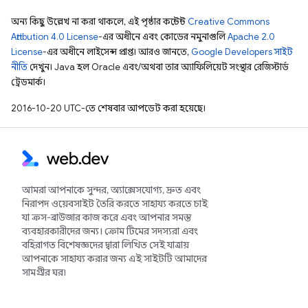
অন্য কিছু উল্লেখ না করা থাকলে, এই পৃষ্ঠার কন্টেন্ট
Creative Commons
Attribution 4.0 License
-এর অধীনে এবং কোডের নমুনাগুলি
Apache 2.0
License
-এর অধীনে লাইসেন্স প্রাপ্ত। আরও জানতে,
Google Developers সাইট
নীতি
দেখুন। Java হল Oracle এবং/অথবা তার অ্যাফিলিয়েট সংস্থার রেজিস্টার্ড
ট্রেডমার্ক।
2016-10-20 UTC-তে শেষবার আপডেট করা হয়েছে।
আমরা আপনাকে সুন্দর, অ্যাক্সেসযোগ্য, দ্রুত এবং
নিরাপদ ওয়েবসাইট তৈরি করতে সাহায্য করতে চাই
যা ক্রস-ব্রাউজার কাজ করে এবং আপনার সমস্ত
ব্যবহারকারীদের জন্য। ক্রোম টিমের সদস্যরা এবং
বহিরাগত বিশেষজ্ঞদের দ্বারা লিখিত সেই যাত্রায়
আপনাকে সাহায্য করার জন্য এই সাইটটি আমাদের
সামগ্রীর ঘর৷