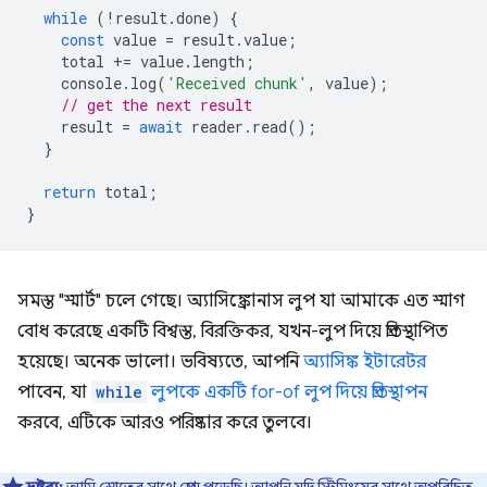
while
(
!
result
.
done
)
{
const
value
=
result
.
value
;
total
+=
value
.
length
;
console
.
log
(
'Received chunk'
,
value
);
// get the next result
result
=
await
reader
.
read
();
}
return
t
otal
;
}
সমস্ত "স্মার্ট" চলে গেছে। অ্যাসিঙ্ক্রোনাস লুপ যা আমাকে এত স্মাগ
বোধ করেছে একটি বিশ্বস্ত, বিরক্তিকর, যখন-লুপ দিয়ে প্রতিস্থাপিত
হয়েছে। অনেক ভালো। ভবিষ্যতে, আপনি
অ্যাসিঙ্ক ইটারেটর
পাবেন, যা
while
লুপকে একটি for-of লুপ দিয়ে প্রতিস্থাপন
করবে, এটিকে আরও পরিষ্কার করে তুলবে।