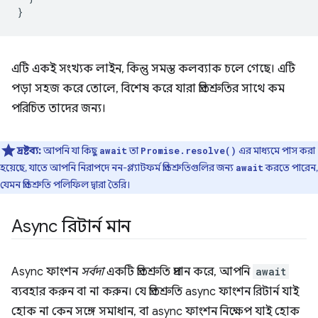
}
এটি একই সংখ্যক লাইন, কিন্তু সমস্ত কলব্যাক চলে গেছে। এটি
পড়া সহজ করে তোলে, বিশেষ করে যারা প্রতিশ্রুতির সাথে কম
পরিচিত তাদের জন্য।
দ্রষ্টব্য:
আপনি যা কিছু
তা
এর মাধ্যমে পাস করা
await
Promise.resolve()
হয়েছে, যাতে আপনি নিরাপদে নন-প্ল্যাটফর্ম প্রতিশ্রুতিগুলির জন্য
করতে পারেন,
await
যেমন প্রতিশ্রুতি পলিফিল দ্বারা তৈরি।
Async রিটার্ন মান
Async ফাংশন
সর্বদা
একটি প্রতিশ্রুতি প্রদান করে, আপনি
await
ব্যবহার করুন বা না করুন। যে প্রতিশ্রুতি async ফাংশন রিটার্ন যাই
হোক না কেন সঙ্গে সমাধান, বা async ফাংশন নিক্ষেপ যাই হোক