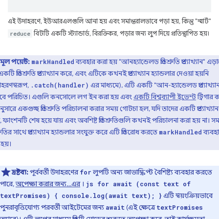
এই উদাহরণে, ইউআরএলগুলি আনা হয় এবং সমান্তরালভাবে পড়া হয়, কিন্তু "স্মার্ট"
reduce
বিটটি একটি স্ট্যান্ডার্ড, বিরক্তিকর, পড়ার জন্য লুপ দিয়ে প্রতিস্থাপিত হয়।
মূল পয়েন্ট:
ব্যবহার করা হয় "আনহ্যান্ডেলড প্রতিশ্রুতি প্রত্যাখ্যান" এড়
markHandled
একটি প্রতিশ্রুতি প্রত্যাখ্যান করে, এবং এটিকে কখনই প্রত্যাখ্যান হ্যান্ডলার দেওয়া হয়নি
াহরণস্বরূপ,
এর মাধ্যমে), এটি একটি "আন-হ্যান্ডেলড প্রত্যাখ্যা
.catch(handler)
াবে পরিচিত। এগুলি কনসোলে লগ ইন করা হয় এবং
একটি বিশ্বব্যাপী ইভেন্ট
ট্রিগার 
ানুসারে একগুচ্ছ প্রতিশ্রুতি পরিচালনা করার সময় গোটচা হল, যদি তাদের একটি প্রত্যাখ্যান
 ফাংশনটি শেষ হয়ে যায় এবং অবশিষ্ট প্রতিশ্রুতিগুলি কখনই পরিচালনা করা হয় না। সম
িশ্রুতির সাথে প্রত্যাখ্যান হ্যান্ডলার সংযুক্ত করে এটি প্রতিরোধ করতে
ব্যবহ
markHandled
হয়।
দ্রষ্টব্য:
পূর্ববর্তী উদাহরণের
লুপটি অন্য জাভাস্ক্রিপ্ট বৈশিষ্ট্য ব্যবহার করতে
for
পারে,
অপেক্ষা করার জন্য…এর
।
js for await (const text of
এটি স্বয়ংক্রিয়ভাবে
textPromises) { console.log(await text); }
পুনরাবৃত্তিযোগ্য পরবর্তী আইটেমের জন্য
(এই ক্ষেত্রে
await
textPromises
অ্যারে)। এটি লুপের মাধ্যমে প্রতিটি মোড়ের শুরুতে অপেক্ষা করে, তাই কার্যক্ষমতা