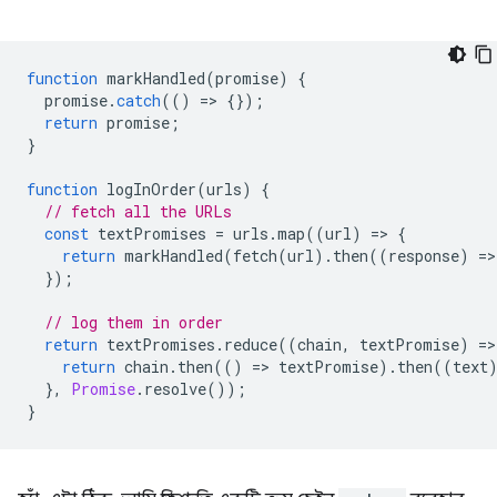
function
markHandled
(
promise
)
{
promise
.
catch
(()
=
>
{});
return
promise
;
}
function
logInOrder
(
urls
)
{
// fetch all the URLs
const
textPromises
=
urls
.
map
((
url
)
=
>
{
return
markHandled
(
fetch
(
url
).
then
((
response
)
=
>
});
// log them in order
return
textPromises
.
reduce
((
chain
,
textPromise
)
=
>
return
chain
.
then
(()
=
>
textPromise
).
then
((
text
},
Promise
.
resolve
());
}