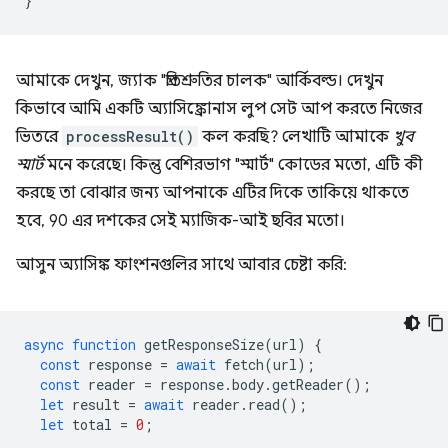
}
আমাকে দেখুন, জ্যাক "প্রতিশ্রুতির চালক" আর্কিবল্ড। দেখুন
কিভাবে আমি একটি অ্যাসিঙ্ক্রোনাস লুপ সেট আপ করতে নিজের
ভিতরে
processResult()
কল করছি? লেখাটি আমাকে
খুব
স্মার্ট
মনে করেছে। কিন্তু বেশিরভাগ "স্মার্ট" কোডের মতো, এটি কী
করছে তা বোঝার জন্য আপনাকে এটির দিকে তাকিয়ে থাকতে
হবে, 90 এর দশকের সেই ম্যাজিক-আই ছবির মতো।
আসুন অ্যাসিঙ্ক ফাংশনগুলির সাথে আবার চেষ্টা করি:
async
function
getResponseSize
(
url
)
{
const
response
=
await
fetch
(
url
);
const
reader
=
response
.
body
.
getReader
();
let
result
=
await
reader
.
read
();
let
total
=
0
;