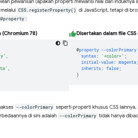
oolean pewarisan (apakah properti mewarisi nilai dari induknya a
 melalui
CSS.registerProperty()
di JavaScript, tetapi di 
@property
:
ah (Chromium 78)
Disertakan dalam file CSS
@
property
--colorPrimary
ry'
,
syntax
:
'<color>'
;
initial-value
:
magenta
ta'
,
inherits
:
false
;
}
gakses
--colorPrimary
seperti properti khusus CSS lainnya,
rbedaannya di sini adalah
--colorPrimary
tidak hanya dibac