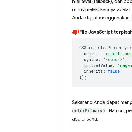
nilai awal (fallback), dan b
untuk melakukannya adalah
Anda dapat menggunakan
File JavaScript terpis
CSS
.
registerProperty
({
name
:
'--colorPrima
syntax
:
'<color>'
,
initialValue
:
'magen
inherits
:
false
});
Sekarang Anda dapat men
colorPrimary)
. Namun, pe
ada di sana.