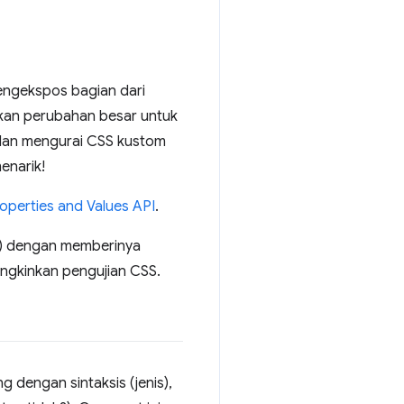
engekspos bagian dari
akan perubahan besar untuk
dan mengurai CSS kustom
enarik!
operties and Values API
.
SS) dengan memberinya
ungkinkan pengujian CSS.
g dengan sintaksis (jenis),