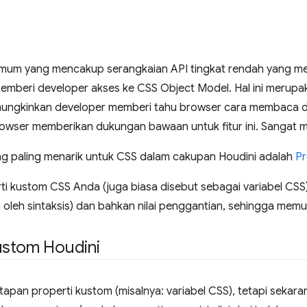
 umum yang mencakup serangkaian API tingkat rendah yang m
emberi developer akses ke CSS Object Model. Hal ini merup
mungkinkan developer memberi tahu browser cara membaca 
wser memberikan dukungan bawaan untuk fitur ini. Sangat m
g paling menarik untuk CSS dalam cakupan Houdini adalah
Pr
rti kustom CSS Anda (juga biasa disebut sebagai variabel C
 oleh sintaksis) dan bahkan nilai penggantian, sehingga mem
ustom Houdini
apan properti kustom (misalnya: variabel CSS), tetapi sekaran