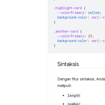
.
highlight-card
{
--colorPrimary
:
yellow
;
background-color
:
var
(
--c
}
.
another-card
{
--colorPrimary
:
23
;
background-color
:
var
(
--c
}
Sintaksis
Dengan fitur sintaksis, And
meliputi:
length
number