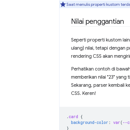
Saat menulis properti kustom ter
Nilai penggantian
Seperti properti kustom l
ulang) nilai, tetapi dengan
rendering CSS akan mengirim 
Perhatikan contoh di bawah
memberikan nilai "23" yang t
Sekarang, parser kembali k
CSS. Keren!
.
card
{
background-color
:
var
(
--c
}