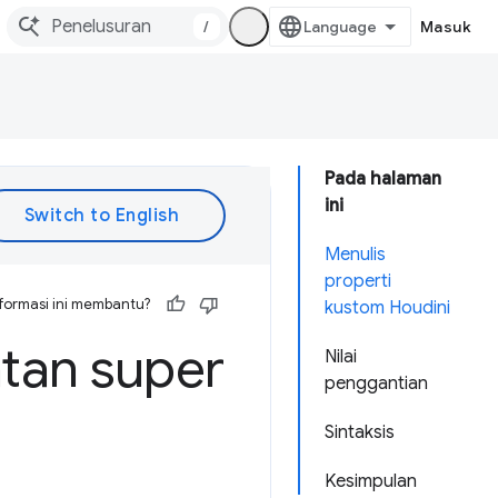
/
Masuk
Pada halaman
ini
Menulis
properti
formasi ini membantu?
kustom Houdini
tan super
Nilai
penggantian
Sintaksis
Kesimpulan