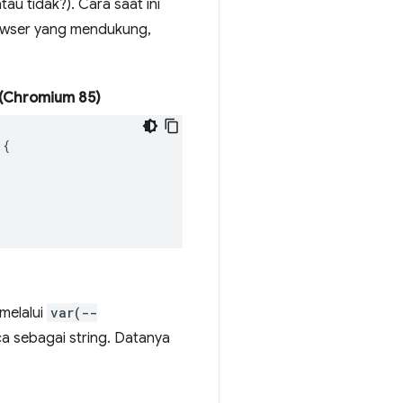
tau tidak?). Cara saat ini
browser yang mendukung,
 (Chromium 85)
{
;
 melalui
var(--
a sebagai string. Datanya