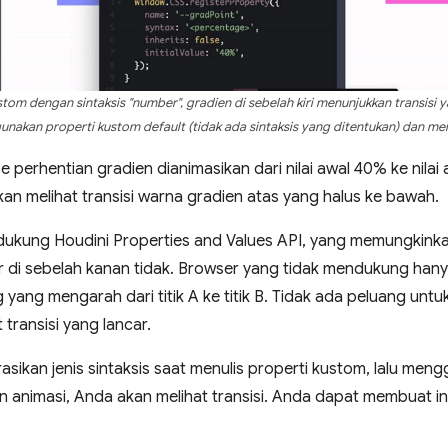
 dengan sintaksis "number", gradien di sebelah kiri menunjukkan transisi yan
nakan properti kustom default (tidak ada sintaksis yang ditentukan) dan menu
 perhentian gradien dianimasikan dari nilai awal 40% ke nilai a
an melihat transisi warna gradien atas yang halus ke bawah.
ndukung Houdini Properties and Values API, yang memungkinkan
er di sebelah kanan tidak. Browser yang tidak mendukung ha
 yang mengarah dari titik A ke titik B. Tidak ada peluang untuk
transisi yang lancar.
sikan jenis sintaksis saat menulis properti kustom, lalu me
n animasi, Anda akan melihat transisi. Anda dapat membuat i