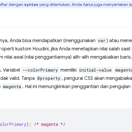
daftar dengan
yang ditentukan, Anda
harus
juga menyertakan
syntax
i
ainnya, Anda bisa mendapatkan (menggunakan
var
) atau mene
 properti kustom Houdini, jika Anda menetapkan nilai salah saa
nilai awal (nilai penggantiannya) alih-alih mengabaikan baris.
. Variabel
--colorPrimary
memiliki
initial-value
magent
idak valid. Tanpa
@property
, pengurai CSS akan mengabaikan
e
magenta
. Hal ini memungkinkan penggantian dan pengujia
olorPrimary
);
/* magenta */