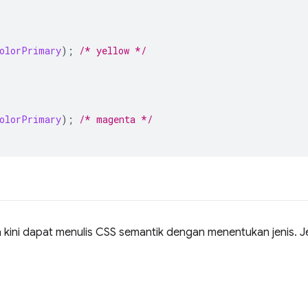
olorPrimary
);
/* yellow */
olorPrimary
);
/* magenta */
a kini dapat menulis CSS semantik dengan menentukan jenis. Jen