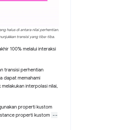
g halus di antara nilai perhentian.
njukkan transisi yang tiba-tiba.
khir 100% melalui interaksi
 transisi perhentian
nya dapat memahami
 melakukan interpolasi nilai,
nggunakan properti kustom
nstance properti kustom
--