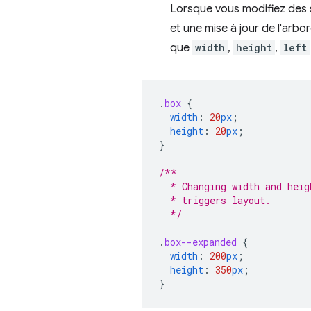
Lorsque vous modifiez des st
et une mise à jour de l'arb
que
width
,
height
,
left
.
box
{
width
:
20
px
;
height
:
20
px
;
}
/**
  * Changing width and heig
  * triggers layout.
  */
.
box--expanded
{
width
:
200
px
;
height
:
350
px
;
}