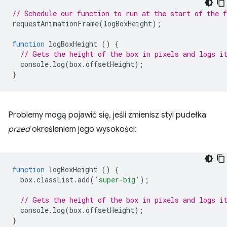
// Schedule our function to run at the start of the 
requestAnimationFrame
(
logBoxHeight
);
function
logBoxHeight
()
{
// Gets the height of the box in pixels and logs i
console
.
log
(
box
.
offsetHeight
);
}
Problemy mogą pojawić się, jeśli zmienisz styl pudełka
przed
określeniem jego wysokości:
function
logBoxHeight
()
{
box
.
classList
.
add
(
'super-big'
);
// Gets the height of the box in pixels and logs i
console
.
log
(
box
.
offsetHeight
);
}