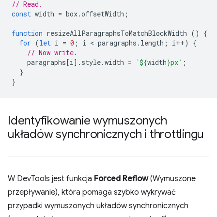
// Read.
const
width
=
box
.
offsetWidth
;
function
resizeAllParagraphsToMatchBlockWidth
()
{
for
(
let
i
=
0
;
i
 < 
paragraphs
.
length
;
i
++
)
{
// Now write.
paragraphs
[
i
].
style
.
width
=
`
${
width
}
px`
;
}
}
Identyfikowanie wymuszonych
układów synchronicznych i throttlingu
W DevTools jest funkcja
Forced Reflow
(Wymuszone
przepływanie), która pomaga szybko wykrywać
przypadki wymuszonych układów synchronicznych