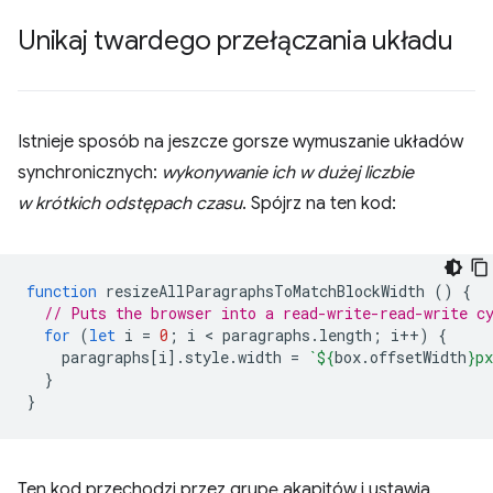
Unikaj twardego przełączania układu
Istnieje sposób na jeszcze gorsze wymuszanie układów
synchronicznych:
wykonywanie ich w dużej liczbie
w krótkich odstępach czasu
. Spójrz na ten kod:
function
resizeAllParagraphsToMatchBlockWidth
()
{
// Puts the browser into a read-write-read-write c
for
(
let
i
=
0
;
i
 < 
paragraphs
.
length
;
i
++
)
{
paragraphs
[
i
].
style
.
width
=
`
${
box
.
offsetWidth
}
px
}
}
Ten kod przechodzi przez grupę akapitów i ustawia