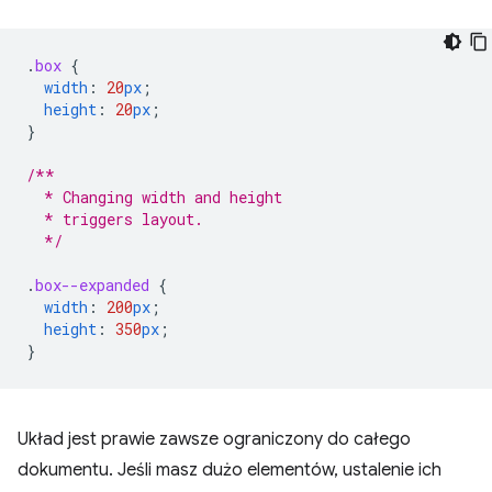
.
box
{
width
:
20
px
;
height
:
20
px
;
}
/**
  * Changing width and height
  * triggers layout.
  */
.
box--expanded
{
width
:
200
px
;
height
:
350
px
;
}
Układ jest prawie zawsze ograniczony do całego
dokumentu. Jeśli masz dużo elementów, ustalenie ich