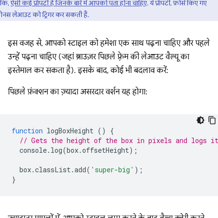
ंकि,
ऐसी कई प्रॉपर्टी हैं जिनके बारे में आपको पता होना चाहिए
. ये प्रॉपर्टी, फ़ोर्स किए गए
्रोनस लेआउट को ट्रिगर कर सकती हैं.
इस वजह से, आपको स्टाइल को हमेशा एक साथ पढ़ना चाहिए और पहले
उन्हें पढ़ना चाहिए (जहां ब्राउज़र पिछले फ़्रेम की लेआउट वैल्यू का
इस्तेमाल कर सकता है). इसके बाद, कोई भी बदलाव करें:
पिछले फ़ंक्शन का ज़्यादा असरदार वर्शन यह होगा:
function
logBoxHeight
()
{
// Gets the height of the box in pixels and logs i
console
.
log
(
box
.
offsetHeight
);
box
.
classList
.
add
(
'super-big'
);
}