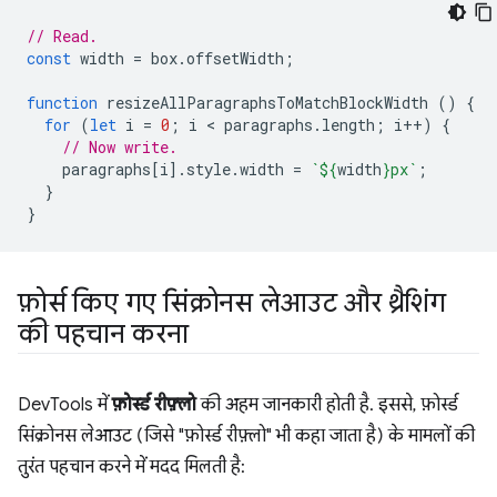
// Read.
const
width
=
box
.
offsetWidth
;
function
resizeAllParagraphsToMatchBlockWidth
()
{
for
(
let
i
=
0
;
i
 < 
paragraphs
.
length
;
i
++
)
{
// Now write.
paragraphs
[
i
].
style
.
width
=
`
${
width
}
px`
;
}
}
फ़ोर्स किए गए सिंक्रोनस लेआउट और थ्रैशिंग
की पहचान करना
DevTools में
फ़ोर्स्ड रीफ़्लो
की अहम जानकारी होती है. इससे, फ़ोर्स्ड
सिंक्रोनस लेआउट (जिसे "फ़ोर्स्ड रीफ़्लो" भी कहा जाता है) के मामलों की
तुरंत पहचान करने में मदद मिलती है: