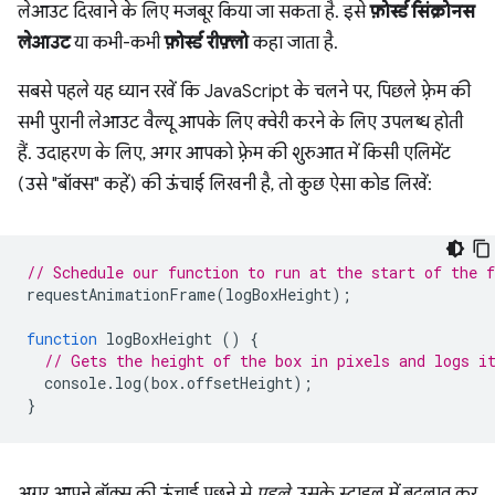
लेआउट दिखाने के लिए मजबूर किया जा सकता है. इसे
फ़ोर्स्ड सिंक्रोनस
लेआउट
या कभी-कभी
फ़ोर्स्ड रीफ़्लो
कहा जाता है.
सबसे पहले यह ध्यान रखें कि JavaScript के चलने पर, पिछले फ़्रेम की
सभी पुरानी लेआउट वैल्यू आपके लिए क्वेरी करने के लिए उपलब्ध होती
हैं. उदाहरण के लिए, अगर आपको फ़्रेम की शुरुआत में किसी एलिमेंट
(उसे "बॉक्स" कहें) की ऊंचाई लिखनी है, तो कुछ ऐसा कोड लिखें:
// Schedule our function to run at the start of the 
requestAnimationFrame
(
logBoxHeight
);
function
logBoxHeight
()
{
// Gets the height of the box in pixels and logs i
console
.
log
(
box
.
offsetHeight
);
}
अगर आपने बॉक्स की ऊंचाई पूछने से
पहले
, उसके स्टाइल में बदलाव कर