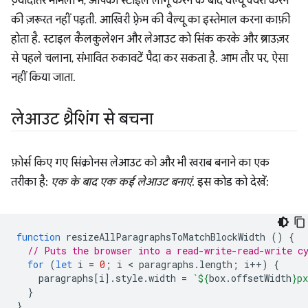
ज़्यादातर मामलों में, आपको स्टाइल लागू करने के बाद वैल्यू क्वेरी करने
की ज़रूरत नहीं पड़ती. आखिरी फ़्रेम की वैल्यू का इस्तेमाल करना काफ़ी
होता है. स्टाइल कैलकुलेशन और लेआउट को सिंक करके और ब्राउज़र
से पहले चलाना, संभावित रुकावटें पैदा कर सकता है. आम तौर पर, ऐसा
नहीं किया जाता.
लेआउट थ्रैशिंग से बचना
फ़ोर्स किए गए सिंक्रोनस लेआउट को और भी खराब बनाने का एक
तरीका है:
एक के बाद एक कई लेआउट बनाएं
. इस कोड को देखें:
function
resizeAllParagraphsToMatchBlockWidth
()
{
// Puts the browser into a read-write-read-write c
for
(
let
i
=
0
;
i
 < 
paragraphs
.
length
;
i
++
)
{
paragraphs
[
i
].
style
.
width
=
`
${
box
.
offsetWidth
}
px
}
}