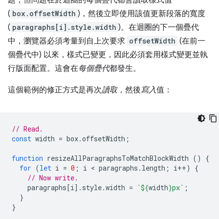
(
box.offsetWidth
)，然後立即使用該值更新段落的寬度
(
paragraphs[i].style.width
)。在迴圈的下一個疊代
中，瀏覽器必須考量到自上次要求
offsetWidth
(在前一
個疊代中) 以來，樣式已變更，因此必須套用樣式變更並執
行版面配置。這會在
每個疊代
都發生。
這個範例的修正方式是再次
讀取
，然後
寫入
值：
// Read.
const
width
=
box
.
offsetWidth
;
function
resizeAllParagraphsToMatchBlockWidth
()
{
for
(
let
i
=
0
;
i
 < 
paragraphs
.
length
;
i
++
)
{
// Now write.
paragraphs
[
i
].
style
.
width
=
`
${
width
}
px`
;
}
}