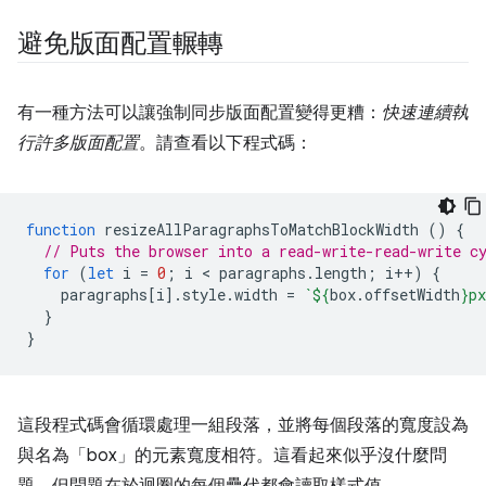
避免版面配置輾轉
有一種方法可以讓強制同步版面配置變得更糟：
快速連續執
行許多版面配置
。請查看以下程式碼：
function
resizeAllParagraphsToMatchBlockWidth
()
{
// Puts the browser into a read-write-read-write c
for
(
let
i
=
0
;
i
 < 
paragraphs
.
length
;
i
++
)
{
paragraphs
[
i
].
style
.
width
=
`
${
box
.
offsetWidth
}
px
}
}
這段程式碼會循環處理一組段落，並將每個段落的寬度設為
與名為「box」的元素寬度相符。這看起來似乎沒什麼問
題，但問題在於迴圈的每個疊代都會讀取樣式值