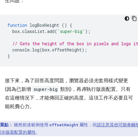
生問題：
function
logBoxHeight
()
{
box
.
classList
.
add
(
'super-big'
);
// Gets the height of the box in pixels and logs i
console
.
log
(
box
.
offsetHeight
);
}
接下來，為了回答高度問題，瀏覽器必須
先
套用樣式變更
(因為已新增
super-big
類別)，再
再
執行版面配置。只有
在這種情況下，才能傳回正確的高度。這項工作不必要且可
能耗費心力。
重點：
雖然前述範例使用
屬性，但
請注意其他可能會觸
offsetHeight
同步版面配置的屬性
。