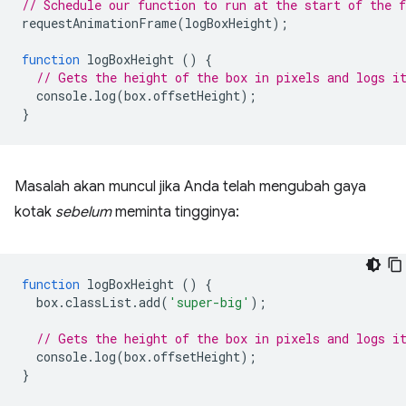
// Schedule our function to run at the start of the 
requestAnimationFrame
(
logBoxHeight
);
function
logBoxHeight
()
{
// Gets the height of the box in pixels and logs i
console
.
log
(
box
.
offsetHeight
);
}
Masalah akan muncul jika Anda telah mengubah gaya
kotak
sebelum
meminta tingginya:
function
logBoxHeight
()
{
box
.
classList
.
add
(
'super-big'
);
// Gets the height of the box in pixels and logs i
console
.
log
(
box
.
offsetHeight
);
}