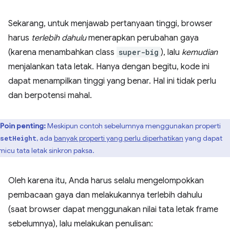
Sekarang, untuk menjawab pertanyaan tinggi, browser
harus
terlebih dahulu
menerapkan perubahan gaya
(karena menambahkan class
super-big
), lalu
kemudian
menjalankan tata letak. Hanya dengan begitu, kode ini
dapat menampilkan tinggi yang benar. Hal ini tidak perlu
dan berpotensi mahal.
Poin penting:
Meskipun contoh sebelumnya menggunakan properti
, ada
banyak properti yang perlu diperhatikan
yang dapat
setHeight
icu tata letak sinkron paksa.
Oleh karena itu, Anda harus selalu mengelompokkan
pembacaan gaya dan melakukannya terlebih dahulu
(saat browser dapat menggunakan nilai tata letak frame
sebelumnya), lalu melakukan penulisan: