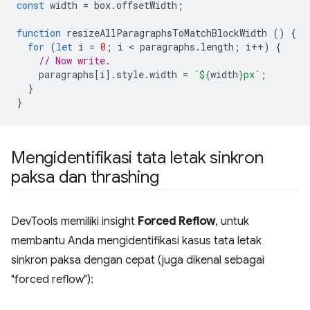
const
width
=
box
.
offsetWidth
;
function
resizeAllParagraphsToMatchBlockWidth
()
{
for
(
let
i
=
0
;
i
 < 
paragraphs
.
length
;
i
++
)
{
// Now write.
paragraphs
[
i
].
style
.
width
=
`
${
width
}
px`
;
}
}
Mengidentifikasi tata letak sinkron
paksa dan thrashing
DevTools memiliki insight
Forced Reflow
, untuk
membantu Anda mengidentifikasi kasus tata letak
sinkron paksa dengan cepat (juga dikenal sebagai
"forced reflow"):