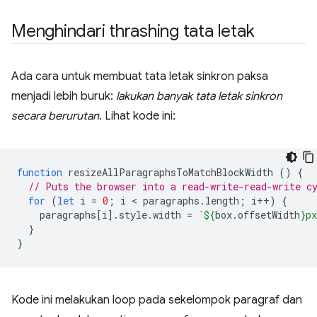
Menghindari thrashing tata letak
Ada cara untuk membuat tata letak sinkron paksa
menjadi lebih buruk:
lakukan banyak tata letak sinkron
secara berurutan
. Lihat kode ini:
function
resizeAllParagraphsToMatchBlockWidth
()
{
// Puts the browser into a read-write-read-write c
for
(
let
i
=
0
;
i
 < 
paragraphs
.
length
;
i
++
)
{
paragraphs
[
i
].
style
.
width
=
`
${
box
.
offsetWidth
}
px
}
}
Kode ini melakukan loop pada sekelompok paragraf dan