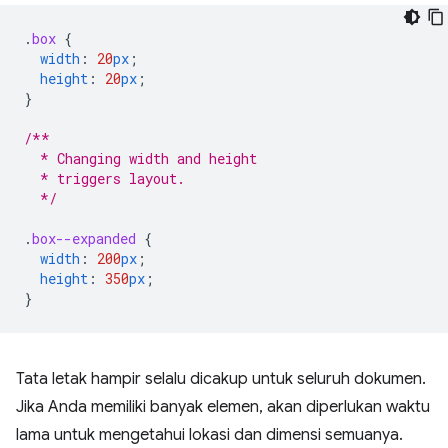
.
box
{
width
:
20
px
;
height
:
20
px
;
}
/**
  * Changing width and height
  * triggers layout.
  */
.
box--expanded
{
width
:
200
px
;
height
:
350
px
;
}
Tata letak hampir selalu dicakup untuk seluruh dokumen.
Jika Anda memiliki banyak elemen, akan diperlukan waktu
lama untuk mengetahui lokasi dan dimensi semuanya.