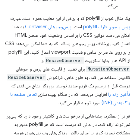
می‌کند.
یک مثال خوب از polyfill که با برخی از این معایب همراه است، عبارت
پرس و جوی ظرف polyfill
است.
پرس‌و‌جوهای Container
به شما
امکان می‌دهند قوانین CSS را بر اساس وضعیت خود عنصر HTML
اعمال کنید، برخلاف پرس‌وجوهای رسانه، که به شما امکان می‌دهند CSS
را بر روی عناصر بر اساس وضعیت viewport اعمال کنید. این polyfill
از API های جاوا اسکریپت
ResizeObserver
و
MutationObserver
برای تقلید از قابلیت های پرس و جوهای
کانتینر استفاده می کند. به طور خاص، فراخوانی
ResizeObserver
درست قبل از ترسیم یک فریم جدید توسط مرورگر اتفاق می‌افتد، که
تأخیر ارائه را
افزایش می‌دهد، که در هنگام بهینه‌سازی
تعامل صفحه با
رنگ بعدی (INP)
مورد توجه قرار می‌گیرد.
فراتر از عملکرد، جنبه‌هایی از درخواست‌های کانتینر وجود دارد که پلی‌پر
نمی‌تواند ارائه کند. در حالی که درست است که هر polyfill منجر به
مشکلات تجربه کاربر یا اجرای ناقص ویژگی‌های وب نمی‌شود، هرچه