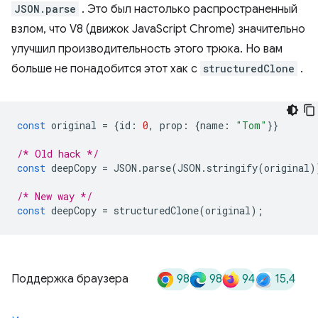
JSON.parse
. Это был настолько распространенный
взлом, что V8 (движок JavaScript Chrome) значительно
улучшил производительность этого трюка. Но вам
больше не понадобится этот хак с
structuredClone
.
const
 original 
=
{
id
:
0
,
 prop
:
{
name
:
"Tom"
}}
/* Old hack */
const
 deepCopy 
=
 JSON
.
parse
(
JSON
.
stringify
(
original
)
/* New way */
const
 deepCopy 
=
 structuredClone
(
original
);
98
98
94
15,4
Поддержка браузера