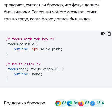
проверяет, считает ли браузер, что фокус должен
быть видимым. Теперь вы можете указывать стили
только тогда, когда фокус должен быть виден.
/* focus with tab key */
:
focus-visible 
{
outline
:
5px
 solid pink
;
}
/* mouse click */
:
focus
:
not
(:
focus-visible
)
{
outline
:
 none
;
}
86
86
85
15,4
Поддержка браузера