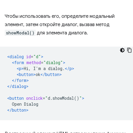
Чтобы использовать его, определите модальный
элемент, затем откройте диалог, вызвав метод
showModal()
для элемента диалога.
<dialog
id
=
"d"
>
<form
method
=
"dialog"
>
<p>
Hi, I'm a dialog.
</p>
<button>
ok
</button>
</form>
</dialog>
<button
onclick
=
"
d
.
showModal
()
"
>
  Open Dialog
</button>