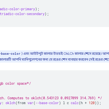
adic-color-primary
);
triadic-color-secondary
);
) এবং আউটপুট কালার উভয়ই OkLCh কালার স্পেসে রয়েছে। আ
-base-color
ালারটি আপনি ম্যানিপুলেশনের জন্য যে রঙের স্পেস ব্যবহার করবেন সেই রঙের স্পে
gb color space*/
ch. Computes to oklch(0.543123 0.0927099 314.769) */
y
:
oklch
(
from
var
(
--base-color
)
l
c
calc
(
h
+
120
));