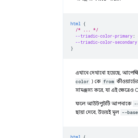
html
{
/* ... */
--triadic-color-primary
:
--triadic-color-secondary
}
এখানে দেখানো হয়েছে, আপেক্ষ
color
) কে
from
কীওয়ার্ডে
সামঞ্জস্য করে, যা এই ক্ষেত্রে
ফলে আউটপুটটি আপনাকে
-
ছায়া দেবে, উভয়ই মূল
--base
html
{