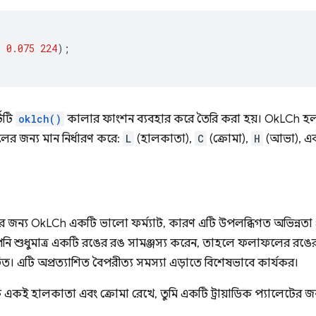
%
0.075
224
);
টিটি
oklch()
কালার ফাংশন ব্যবহার করে তৈরি করা হয়। OkLCh হ
ের জন্য মান নির্ধারণ করে:
L
(হালকাতা),
C
(ক্রোমা),
H
(আভা), এবং 
র জন্য OkLCh একটি ভালো ফর্ম্যাট, কারণ এটি উপলব্ধিগত অভিন্নতা 
আপনি শুধুমাত্র একটি রঙের রঙ সামঞ্জস্য করেন, তাহলে ফলাফলের র
। এটি অপ্রত্যাশিত বৈপরীত্য সমস্যা এড়াতে বিশেষভাবে কার্যকর।
একই হালকাতা এবং ক্রোমা রেখে, তুমি একটি ট্রায়াডিক প্যালেটের জন্