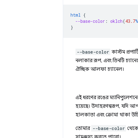
html
{
--base-color
:
oklch
(
43.7
}
--base-color
কাস্টম প্রপার্
নলাকার রূপ, এবং তিনটি চ্যানেল
ঐচ্ছিক আলফা চ্যানেল।
এই ধরণের রঙের ম্যানিপুলেশনে
হয়েছে। উদাহরণস্বরূপ, যদি 
হালকাতা এবং ক্রোমা থাকা উচিত
তোমার
--base-color
থেকে 
সামঞ্জস্য করতে পারো।