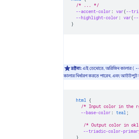
/* ... */
--accent-color
:
var
(
--tri
--highlight-color
:
var
(
--
}
দ্রষ্টব্য:
এই ডেমোতে, অরিজিন কালার (
-
কালার নির্ধারণ করতে পারেন, এবং আউটপুট ক
html
{
/* Input color in the r
--base-color
:
teal
;
/* Output color in okl
--triadic-color-primar
}