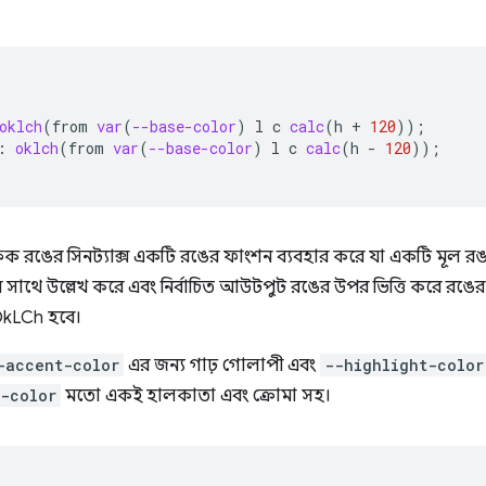
oklch
(
from
var
(
--base-color
)
l
c
calc
(
h
+
120
));
:
oklch
(
from
var
(
--base-color
)
l
c
calc
(
h
-
120
));
িক রঙের সিনট্যাক্স একটি রঙের ফাংশন ব্যবহার করে যা একটি মূল 
র সাথে উল্লেখ করে এবং নির্বাচিত আউটপুট রঙের উপর ভিত্তি করে রঙের স্থ
ও OkLCh হবে।
-accent-color
এর জন্য গাঢ় গোলাপী এবং
--highlight-color
-color
মতো একই হালকাতা এবং ক্রোমা সহ।