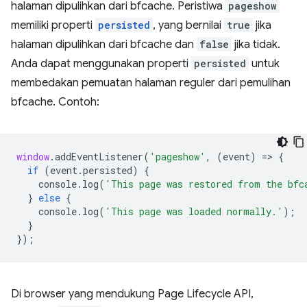
halaman dipulihkan dari bfcache. Peristiwa
pageshow
memiliki properti
persisted
, yang bernilai
true
jika
halaman dipulihkan dari bfcache dan
false
jika tidak.
Anda dapat menggunakan properti
persisted
untuk
membedakan pemuatan halaman reguler dari pemulihan
bfcache. Contoh:
window
.
addEventListener
(
'pageshow'
,
(
event
)
=
>
{
if
(
event
.
persisted
)
{
console
.
log
(
'This page was restored from the bfc
}
else
{
console
.
log
(
'This page was loaded normally.'
);
}
});
Di browser yang mendukung Page Lifecycle API,