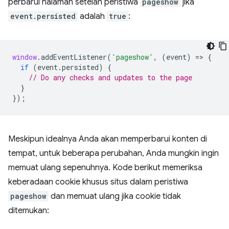
perbarui halaman setelah peristiwa
pageshow
jika
event.persisted
adalah
true
:
window
.
addEventListener
(
'pageshow'
,
(
event
)
=
>
{
if
(
event
.
persisted
)
{
// Do any checks and updates to the page
}
});
Meskipun idealnya Anda akan memperbarui konten di
tempat, untuk beberapa perubahan, Anda mungkin ingin
memuat ulang sepenuhnya. Kode berikut memeriksa
keberadaan cookie khusus situs dalam peristiwa
pageshow
dan memuat ulang jika cookie tidak
ditemukan: