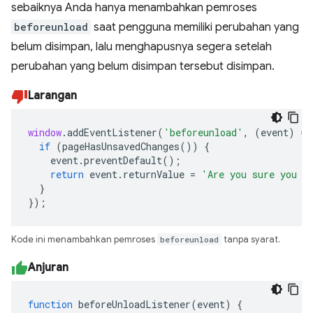
sebaiknya Anda hanya menambahkan pemroses
beforeunload
saat pengguna memiliki perubahan yang
belum disimpan, lalu menghapusnya segera setelah
perubahan yang belum disimpan tersebut disimpan.
Larangan
window
.
addEventListener
(
'beforeunload'
,
(
event
)
=>
if
(
pageHasUnsavedChanges
())
{
event
.
preventDefault
();
return
event
.
returnValue
=
'Are you sure you w
}
});
Kode ini menambahkan pemroses
beforeunload
tanpa syarat.
Anjuran
function
beforeUnloadListener
(
event
)
{