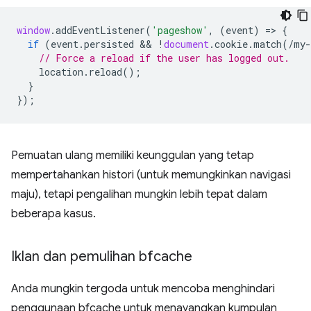
window
.
addEventListener
(
'pageshow'
,
(
event
)
=
>
{
if
(
event
.
persisted
 && 
!
document
.
cookie
.
match
(
/my-
// Force a reload if the user has logged out.
location
.
reload
();
}
});
Pemuatan ulang memiliki keunggulan yang tetap
mempertahankan histori (untuk memungkinkan navigasi
maju), tetapi pengalihan mungkin lebih tepat dalam
beberapa kasus.
Iklan dan pemulihan bfcache
Anda mungkin tergoda untuk mencoba menghindari
penggunaan bfcache untuk menayangkan kumpulan