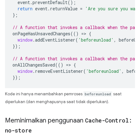
event
.
preventDefault
();
return
event
.
returnValue
=
'Are you sure you wan
};
// A function that invokes a callback when the page
onPageHasUnsavedChanges
(()
=>
{
window
.
addEventListener
(
'beforeunload'
,
beforeUn
});
// A function that invokes a callback when the pag
onAllChangesSaved
(()
=>
{
window
.
removeEventListener
(
'beforeunload'
,
befor
});
Kode ini hanya menambahkan pemroses
beforeunload
saat
diperlukan (dan menghapusnya saat tidak diperlukan).
Meminimalkan penggunaan
Cache-Control:
no-store