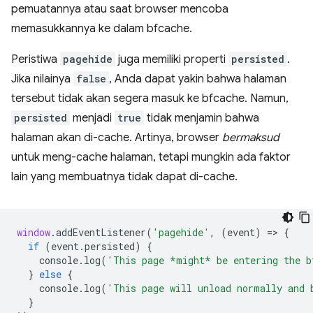
pemuatannya atau saat browser mencoba
memasukkannya ke dalam bfcache.
Peristiwa
pagehide
juga memiliki properti
persisted
.
Jika nilainya
false
, Anda dapat yakin bahwa halaman
tersebut tidak akan segera masuk ke bfcache. Namun,
persisted
menjadi
true
tidak menjamin bahwa
halaman akan di-cache. Artinya, browser
bermaksud
untuk meng-cache halaman, tetapi mungkin ada faktor
lain yang membuatnya tidak dapat di-cache.
window
.
addEventListener
(
'pagehide'
,
(
event
)
=
>
{
if
(
event
.
persisted
)
{
console
.
log
(
'This page *might* be entering the b
}
else
{
console
.
log
(
'This page will unload normally and 
}