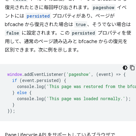
復元されたときに毎回呼び出されます。
pageshow
イベ
ントには
persisted
プロパティがあり、ページが
bfcache から復元された場合は
true
、そうでない場合は
false
に設定されます。この
persisted
プロパティを使
用して、通常のページ読み込みと bfcache からの復元を
区別できます。次に例を示します。
window
.
addEventListener
(
'pageshow'
,
(
event
)
=
>
{
if
(
event
.
persisted
)
{
console
.
log
(
'This page was restored from the bfc
}
else
{
console
.
log
(
'This page was loaded normally.'
);
}
});
Page Lifecycle API をサポートしているブラウザで