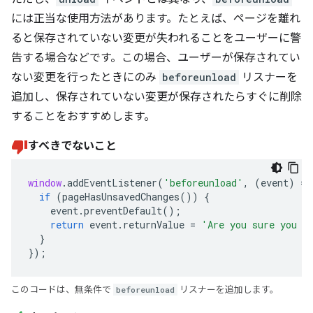
には正当な使用方法があります。たとえば、ページを離れ
ると保存されていない変更が失われることをユーザーに警
告する場合などです。この場合、ユーザーが保存されてい
ない変更を行ったときにのみ
beforeunload
リスナーを
追加し、保存されていない変更が保存されたらすぐに削除
することをおすすめします。
すべきでないこと
window
.
addEventListener
(
'beforeunload'
,
(
event
)
=>
if
(
pageHasUnsavedChanges
())
{
event
.
preventDefault
();
return
event
.
returnValue
=
'Are you sure you w
}
});
このコードは、無条件で
beforeunload
リスナーを追加します。