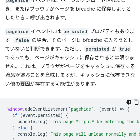
pagehide
イベントは、ページがアンロードされたと
き、またはブラウザがページを bfcache に保存しようと
したときに呼び出されます。
pagehide
イベントには
persisted
プロパティもありま
す。
false
の場合、そのページは bfcache に入ろうとし
ていないと判断できます。ただし、
persisted
が
true
であっても、ページがキャッシュに保存されるとは限りま
せん。これは、ブラウザがページをキャッシュに保存する
意図がある
ことを意味しますが、キャッシュに保存できな
い他の要因が存在する可能性があります。
window
.
addEventListener
(
'pagehide'
,
(
event
)
=
>
{
if
(
event
.
persisted
)
{
console
.
log
(
'This page *might* be entering the b
}
else
{
console
.
log
(
'This page will unload normally and 