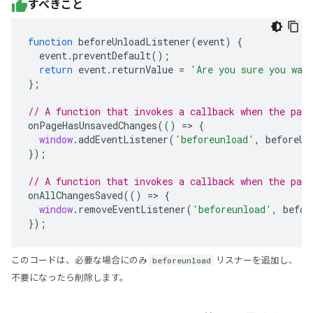
すべきこと
function
beforeUnloadListener
(
event
)
{
event
.
preventDefault
();
return
event
.
returnValue
=
'Are you sure you wan
};
// A function that invokes a callback when the page
onPageHasUnsavedChanges
(()
=>
{
window
.
addEventListener
(
'beforeunload'
,
beforeUn
});
// A function that invokes a callback when the pag
onAllChangesSaved
(()
=>
{
window
.
removeEventListener
(
'beforeunload'
,
befor
});
このコードは、必要な場合にのみ
beforeunload
リスナーを追加し、
不要になったら削除します。