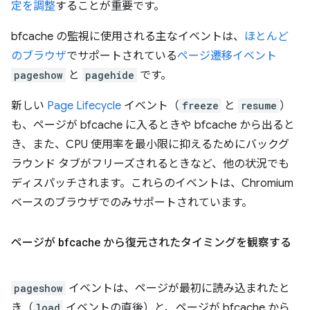
定を調整
することが重要です。
bfcache の監視に使用される主なイベントは、
ほとんど
のブラウザ
でサポートされている
ページ遷移イベント
pageshow
と
pagehide
です。
新しい
Page Lifecycle
イベント（
freeze
と
resume
）
も、ページが bfcache に入るときや bfcache から出ると
き、また、CPU 使用率を最小限に抑えるためにバックグ
ラウンド タブがフリーズされるときなど、他の状況でも
ディスパッチされます。これらのイベントは、Chromium
ベースのブラウザでのみサポートされています。
ページが bfcache から復元されたタイミングを観察する
pageshow
イベントは、ページが最初に読み込まれたと
き（
load
イベントの直後）と、ページが bfcache から