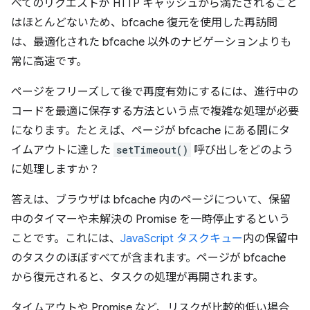
べてのリクエストが HTTP キャッシュから満たされること
はほとんどないため、bfcache 復元を使用した再訪問
は、最適化された bfcache 以外のナビゲーションよりも
常に高速です。
ページをフリーズして後で再度有効にするには、進行中の
コードを最適に保存する方法という点で複雑な処理が必要
になります。たとえば、ページが bfcache にある間にタ
イムアウトに達した
setTimeout()
呼び出しをどのよう
に処理しますか？
答えは、ブラウザは bfcache 内のページについて、保留
中のタイマーや未解決の Promise を一時停止するという
ことです。これには、
JavaScript タスクキュー
内の保留中
のタスクのほぼすべてが含まれます。ページが bfcache
から復元されると、タスクの処理が再開されます。
タイムアウトや Promise など、リスクが比較的低い場合