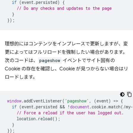
if
(
event
.
persisted
)
{
// Do any checks and updates to the page
}
});
理想的にはコンテンツをインプレースで更新しますが、変
更によってはフルリロードを強制したい場合があります。
次のコードは、
pageshow
イベントでサイト固有の
Cookie の存在を確認し、Cookie が見つからない場合はリ
ロードします。
window
.
addEventListener
(
'pageshow'
,
(
event
)
=
>
{
if
(
event
.
persisted
 && 
!
document
.
cookie
.
match
(
/my-
// Force a reload if the user has logged out.
location
.
reload
();
}
});