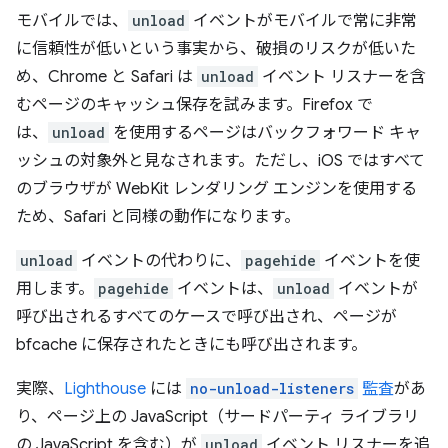
モバイルでは、
unload
イベントがモバイルで常に非常
に信頼性が低いという事実から、破損のリスクが低いた
め、Chrome と Safari は
unload
イベント リスナーを含
むページのキャッシュ保存を試みます。Firefox で
は、
unload
を使用するページはバックフォワード キャ
ッシュの対象外と見なされます。ただし、iOS ではすべて
のブラウザが WebKit レンダリング エンジンを使用する
ため、Safari と同様の動作になります。
unload
イベントの代わりに、
pagehide
イベントを使
用します。
pagehide
イベントは、
unload
イベントが
呼び出されるすべてのケースで呼び出され、ページが
bfcache に保存されたときにも呼び出されます。
実際、
Lighthouse
には
no-unload-listeners
監査
があ
り、ページ上の JavaScript（サードパーティ ライブラリ
の JavaScript を含む）が
unload
イベント リスナーを追