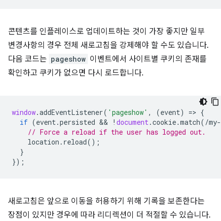
콘텐츠를 인플레이스로 업데이트하는 것이 가장 좋지만 일부
변경사항의 경우 전체 새로고침을 강제해야 할 수도 있습니다.
다음 코드는
pageshow
이벤트에서 사이트별 쿠키의 존재를
확인하고 쿠키가 없으면 다시 로드합니다.
window
.
addEventListener
(
'pageshow'
,
(
event
)
=
>
{
if
(
event
.
persisted
 && 
!
document
.
cookie
.
match
(
/my-
// Force a reload if the user has logged out.
location
.
reload
();
}
});
새로고침은 앞으로 이동을 허용하기 위해 기록을 보존한다는
장점이 있지만 경우에 따라 리디렉션이 더 적절할 수 있습니다.