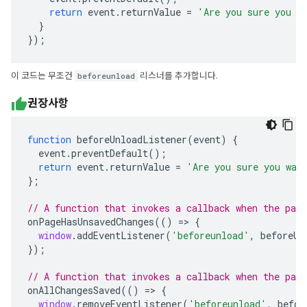
return
event
.
returnValue
=
'Are you sure you w
}
});
이 코드는 무조건
beforeunload
리스너를 추가합니다.
권장사항
function
beforeUnloadListener
(
event
)
{
event
.
preventDefault
();
return
event
.
returnValue
=
'Are you sure you wan
};
// A function that invokes a callback when the page
onPageHasUnsavedChanges
(()
=>
{
window
.
addEventListener
(
'beforeunload'
,
beforeUn
});
// A function that invokes a callback when the pag
onAllChangesSaved
(()
=>
{
window
.
removeEventListener
(
'beforeunload'
,
befor