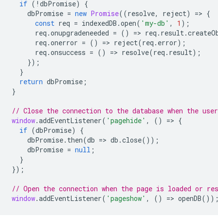
if
(
!
dbPromise
)
{
dbPromise
=
new
Promise
((
resolve
,
reject
)
=
>
{
const
req
=
indexedDB
.
open
(
'my-db'
,
1
);
req
.
onupgradeneeded
=
()
=
>
req
.
result
.
createO
req
.
onerror
=
()
=
>
reject
(
req
.
error
);
req
.
onsuccess
=
()
=
>
resolve
(
req
.
result
);
});
}
return
dbPromise
;
}
// Close the connection to the database when the user
window
.
addEventListener
(
'pagehide'
,
()
=
>
{
if
(
dbPromise
)
{
dbPromise
.
then
(
db
=
>
db
.
close
());
dbPromise
=
null
;
}
});
// Open the connection when the page is loaded or re
window
.
addEventListener
(
'pageshow'
,
()
=
>
openDB
())