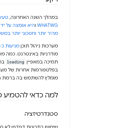
במהלך השנה האחרונה,
טעינה אי
WHATWG
ו
היא אומצה על ידי
מהיר יותר וחסכוני יותר במש
מערכות ניהול תוכן
מניעות כ-60% מהאתרים
מודרניות באינטרנט. כמה מער
תמיכה במאפיין
loading
בתמ
בפלטפורמות אחרות של מערכות
מומלץ להשתמש בה ברמת הלי
למה כדאי להטמיע ט
סטנדרטיזציה
שימוש בתכונות דפדפן לא סט