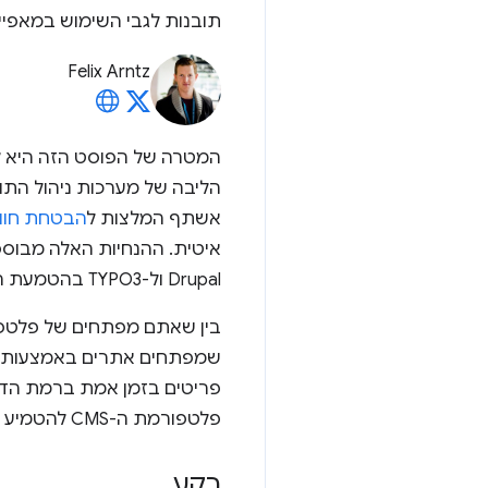
תובנות לגבי השימוש במאפיי
Felix Arntz
המטרה של הפוסט הזה היא ל
הליבה של מערכות ניהול התוכ
אשתף המלצות ל
הבטחת חווי
Drupal ול-TYPO3 בהטמעת התכונה.
בין שאתם מפתחים של פלטפור
שמפתחים אתרים באמצעות מער
פריטים בזמן אמת ברמת הדפ
פלטפורמת ה-CMS להטמיע טעינת נתונים בזמן אמת.
רקע