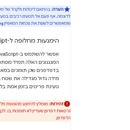
הערה:
שמאפשרים לשנות את נוכחות המאפיין
ng
הימנעות מחלופה ל-Java
ipt
אפשר להשתמש ב-JavaScript כדי
המנגנונים האלה תמיד מסתמ
בדפדפנים ש
כן
מידה גדול מגדילה את שטח ה
טעינת פריטים בזמן אמת בלי
זהירות:
מומלץ להימנע מהוספת חלופה מבוססת-JavaScript במערכת נ
גרסאות דפדפן שעדיין לא תומכות בו. ל
הדפדפן.