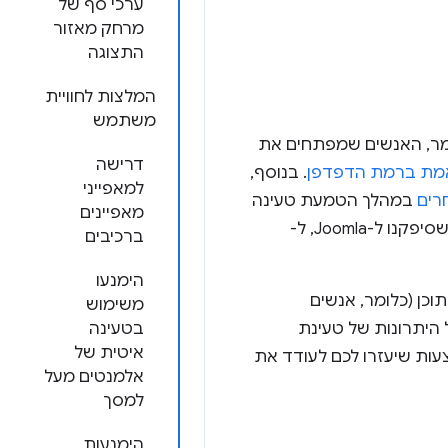
ערכי סף של
מרחק מאזור
התצוגה
המלצות לחוויית
משתמש
ומר, האנשים שמפתחים את
דרישה
 אמת ברמת הדפדפן
. בנוסף,
למאפייני
רים
במהלך הטמעת טעינה
מאפיינים
איטית. ההנחיות האלה מבוססות על הניסיון שלנו בהוספת תמיכה ב-WordPress, ועל העזרה שסיפקנו ל-Joomla, ל-
ברכיבים
הימנעו
כן (כלומר, אנשים
משימוש
 היתרונות של טעינת
בטעינה
איטית של
ות שיעזרו לכם לעודד את
אלמנטים מעל
למסך
הימנעות