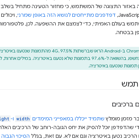
ה באזור התצוגה של המשתמש, כי מחזור הטעינה מתחיל בשלב מא
דפדפנים מתייחסים לנושא הזה באופן שמרני
, ויכולי
שתמש בעולם האמיתי, כדי לצמצם את ההשפעה. לכן, פלטפורמות 
ן בבטחה.
 תמונות שנטענו באיטרציה.
שתמש
ם ברכיבים
בר מזמן מומלץ
שתמיד ייכללו במאפייני המימדים
width
ו-
ight
נות או מסגרות iframe, כדי שהדפדפן יוכל להסיק את יחס הגובה-רוחב של הרכיב
הרכיב נטען באיטרציה וגם אם לא. עם זאת, בגלל