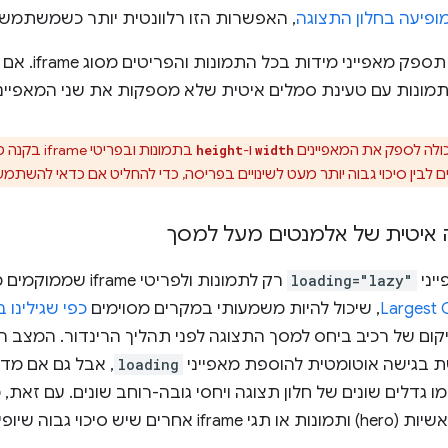
פיעה בחלון התצוגה
, האפשרות הזו רלוונטית יותר כשמשתמשי
מומלץ שמערכת ניה
תמונות עם טעינת סמלים איטית שלא מספקות את שני המאפיינ
כולה לספק את המאפיינים
ו-
בתמונות וב
height
width
ם לבין סיכוי גבוה יותר מעט לשינויים בפריסה, כדי להחליט אם כדאי להשתמ
 איטית של אלמנטים מעל למסך
יני
loading="lazy"
רק לתמונות ולפריטי 
Largest C
, שיכול להיות משמעותי במקרים מסוימים
כפי שגילינו ביולי
ום של רכיב ביחס למסך התצוגה לפני תהליך הרינדור. המצב הז
 בגישה אוטומטית להוספת מאפייני
loading
, אבל גם אם מדו
 גדלים שונים של חלון תצוגה ויחסי גובה-רוחב שונים. עם זאת, 
וה שיופיעו מעל למסך.