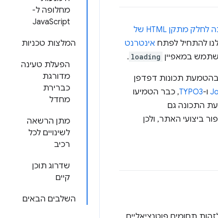
מחלופה ל-
JavaScript
הפכה לחלק מתקן HTML של
לנו להתחיל לפתח
אינטרנט
המלצות טכניות
השתמש במאפיין
loading
.
הפעלת טעינה
מדורגת
 בהטמעת תכונות דפדפן
כברירת
J
ו-
TYPO3
, כבר הטמיעו
מחדל
עת התכונה גם
ר ביצועי האתר, ולכן
מתן הרשאה
לשינויים לכל
רכיב
שדרוג תוכן
קיים
השלבים הבאים
הות תחומים פוטנציאליים