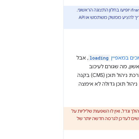
בהתאם ליכולות ולקהל של מערכת ניהול התוכן, נסו להגדיר אומדנים סבירים לגבי הסבירות שתמונה או iframe יופיעו בחלון התצוגה הראשוני.
לדוגמה, אף פעם אל תטעינו רכיבים בטעינה איטית בתבנית הכותרת או בתמונה הראשית של התוכן הראשי. בנוסף, צריך להציע ממשק משתמש או API
כים במאפיין
loading
, אבל
ifram בשלב הראשון, מה שגורם לעיכוב
תומכים במאפיין. בנוסף, השקת פתרון מבוסס-JavaScript כזה בחזית של מערכת ניהול תוכן (CMS) בקנה
הול תוכן גדולה לא אימצה
ולך וגדל, ואין לו השפעות שליליות על
שים לעדכן לגרסה חדשה יותר של