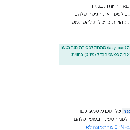
וחר יותר. בניגוד
ם גם לשפר את הגישה שלהם
ניהול תוכן יכולות להשתמש
ניסויים שבוצעו באמצעות Chrome ב-Android הראו שברשתות 4G, 97.5% מהתמונות שנטענו באיטרציה (lazy load) מתחת לפס התצוגה נטענו
במלואן תוך 10 אלפיות השנייה מרגע שהן נחשפו, בהשוואה ל-97.6% בתמונות שלא נטענו באיטרציה. במילים אחרות, לא היה כמעט הבדל (0.1%) בחוויית
he
של תוכן מוטמע, כמו
ים האלה לפני הטעינה בפועל שלהם.
הסיכוי הגבוה ב-0.1% שהתמונה לא