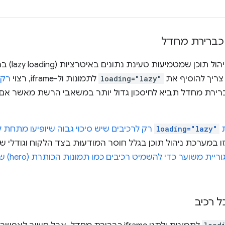
כברירת מחדל
ההמלצה הכללי
צריך להוסיף את
loading="lazy"
לתמונות ול-iframe, רצוי
רק 
רירת מחדל תביא לחיסכון גדול יותר במשאבי הרשת מאשר אם צ
ת
loading="lazy"
רק לרכיבים שיש סיכוי גבוה שיופיעו מתחת 
במערכת ניהול תוכן בגלל חוסר המודעוּת בצד הלקוח וגודלי ש
להשתמש בה
ל רכיב