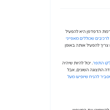
ת למערכות ניהול תוכן שמטמיעות טעינת נתונים באיטרציות (lazy loading) ברמת הדפדפן היא להפעיל
לרכיבים שכוללים מאפייני
ריך להפעיל אותה באופן
לקו התפר
. יכול להיות שיהיה
דה התצוגה השונים, אבל
יגוריית משוער כדי להשמיט רכיבים כמו תמונות הכותרת (hero) שסביר להניח שיופיעו מעל