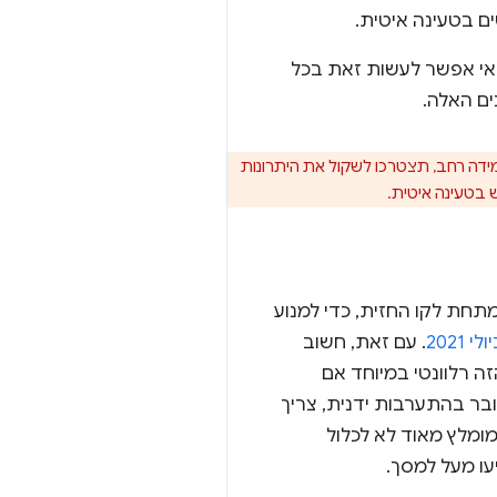
ם בטעינה איטית.
ול התוכן תספק מאפייני מידות בכל התמונות והפריטים מסוג iframe. אם אי אפשר לעשות זאת בכל
ים האלה.
פריטי iframe בקנה מידה רחב, תצטרכו לשקול את היתרונות
ש בטעינה איטית.
iframe שממוקמים מתחת לקו החזית, כדי למנוע
 2021
. עם זאת, חשוב
ה רלוונטי במיוחד אם
בר בהתערבות ידנית, צריך
מומלץ מאוד לא לכלול