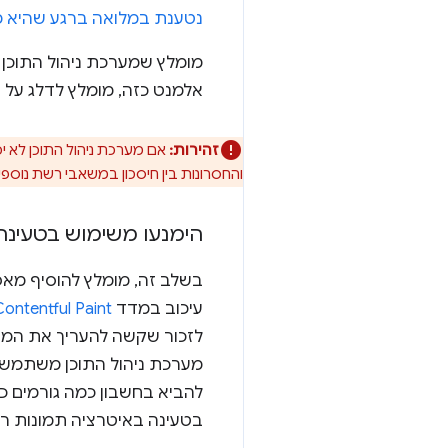
נטענת במלואה ברגע שהיא מו
אלמנט כזה, מומלץ לדלג על 
זהירות:
אם מערכת ניהול התוכן לא י
והחסרונות בין חיסכון במשאבי רשת נוספי
הימנעו משימוש בטעינה
בשלב זה, מומלץ להוסיף מאפי
עיכוב במדד
ontentful Paint
לזכור שקשה להעריך את המיק
מערכת ניהול התוכן משתמשת
להביא בחשבון כמה גורמים כמו
בטעינה באיטרציה תמונות ראשיות (hero) ותמונות או תגי iframe אחרים שיש סיכוי גב