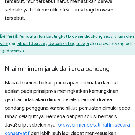
tersebut, fitur tersebut harus memastikan bahwa
setidaknya tidak memiliki efek buruk bagi browser
tersebut.
Berhasil:
Pemuatan lambat tingkat browser didukung secara luas oleh
wser
dan
atribut
diabaikan begitu saja
oleh browser yang bel
loading
gadopsinya.
Nilai minimum jarak dari area pandang
Masalah umum terkait penerapan pemuatan lambat
adalah pada prinsipnya meningkatkan kemungkinan
gambar tidak akan dimuat setelah terlihat di area
pandang pengguna karena siklus pemuatan dimulai pada
tahap selanjutnya. Berbeda dengan solusi berbasis
JavaScript sebelumnya,
browser mendekati hal ini secara
konservatif
dan lebih jauh lagi dapat menyesuaikan