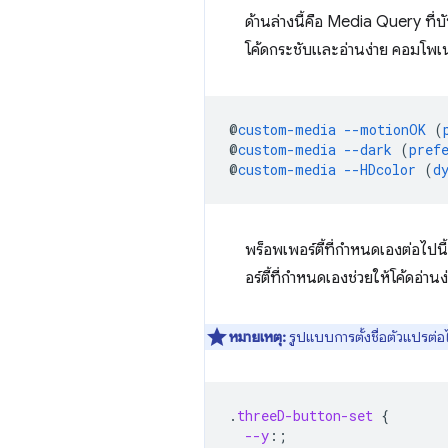
ด้านล่างนี้คือ Media Query ที่บ
โค้ดกระชับและอ่านง่าย คอมโพเน
@
custom-media
--motionOK
(
@
custom-media
--dark
(
pref
@
custom-media
--HDcolor
(
d
พร็อพเพอร์ตี้ที่กำหนดเองต่อไปนี
อร์ตี้ที่กำหนดเองช่วยให้โค้ดอ่าน
หมายเหตุ:
รูปแบบการตั้งชื่อตัวแปรต่อไป
.
threeD-button-set
{
--y
:;