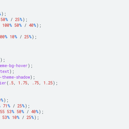
%
);
50
%
/
25
%
);
100
%
50
%
/
40
%
);
00
%
10
%
/
25
%
);
);
eme-bg-hover
);
text
);
-theme-shadow
);
ier
(
.5
,
1.75
,
.75
,
1.25
);
0
%
);
%
71
%
/
25
%
);
55
53
%
50
%
/
40
%
);
53
%
10
%
/
25
%
);