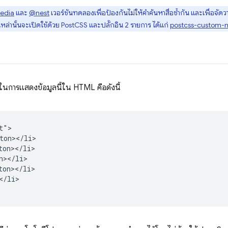
edia
และ
@nest
เวอร์ชันทดลองเพื่อป้องกันไม่ให้คำค้นหาสื่อซ้ำกัน และเพื่อจั
่านั้นจะเปิดใช้ด้วย PostCSS และปลั๊กอิน 2 รายการ ได้แก่
postcss-custom-
่สุดในการแสดงข้อมูลนี้ใน HTML คือดังนี้
">

ton></li>

on></li>

></li>

on></li>

/li>
