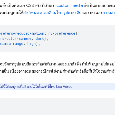
ันทึกเป็นตัวแปร CSS หรือที่เรียกว่า
custom media
ซึ่งเป็นแบบสากลและ
นต์เมนูเกมใช้
ค่ากำหนด การเคลื่อนไหว
รูปแบบ สี
ของระบบ และ
ความสา
prefers-reduced-motion
:
no-preference
)
;
ers-color-scheme
:
dark
)
;
ynamic-range
:
high
)
;
้จะจัดการรูปแบบสีและเก็บค่าตำแหน่งของเมาส์ เพื่อทำให้เมนูเกมโต้ตอบได้
ง่ายขึ้น เนื่องจากจะแสดงกรณีการใช้งานสำหรับค่าหรือชื่อที่เข้าใจง่ายสำห
นี้ใช้กลยุทธ์ที่อธิบายไว้ใน
โพสต์นี้
โดย
Lea Verou