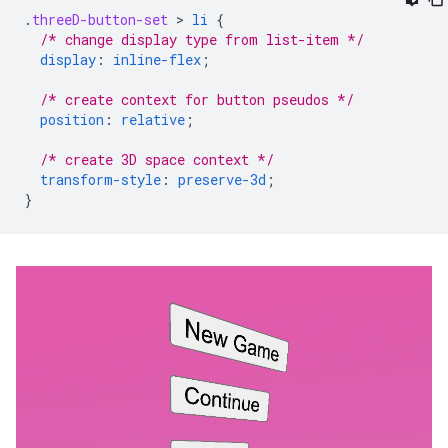
.
threeD-button-set
 > 
li
{
/* change display type from list-item */
display
:
inline-flex
;
/* create context for button pseudos */
position
:
relative
;
/* create 3D space context */
transform-style
:
preserve-3d
;
}