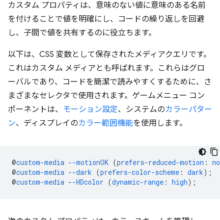
カスタム プロパティは、意味のない値に意味のある名前
を付けることで値を明確にし、コードの繰り返しを回避
し、子間で値を共有するのに役立ちます。
以下は、CSS 変数として保存されたメディアクエリです。
これはカスタム メディアとも呼ばれます。
これらはグロ
ーバルであり、コードを簡潔で読みやすくするために、さ
まざまなセレクタで使用されます。ゲームメニュー コン
ポーネントは、
モーション設定
、システムの
カラーパター
ン
、ディスプレイの
カラー範囲機能
を使用します。
@
custom-media
--motionOK
(
prefers-reduced-motion
:
no
@
custom-media
--dark
(
prefers-color-scheme
:
dark
)
;
@
custom-media
--HDcolor
(
dynamic-range
:
high
)
;