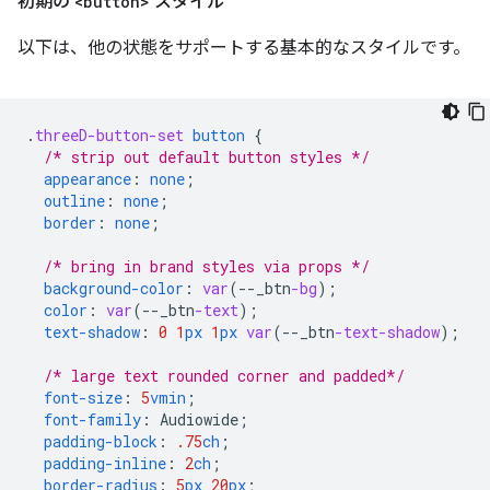
初期の
<button>
スタイル
以下は、他の状態をサポートする基本的なスタイルです。
.
threeD-button-set
button
{
/* strip out default button styles */
appearance
:
none
;
outline
:
none
;
border
:
none
;
/* bring in brand styles via props */
background-color
:
var
(
--
_btn
-bg
);
color
:
var
(
--
_btn
-text
);
text-shadow
:
0
1
px
1
px
var
(
--
_btn
-text-shadow
);
/* large text rounded corner and padded*/
font-size
:
5
vmin
;
font-family
:
Audiowide
;
padding-block
:
.75
ch
;
padding-inline
:
2
ch
;
border-radius
:
5
px
20
px
;