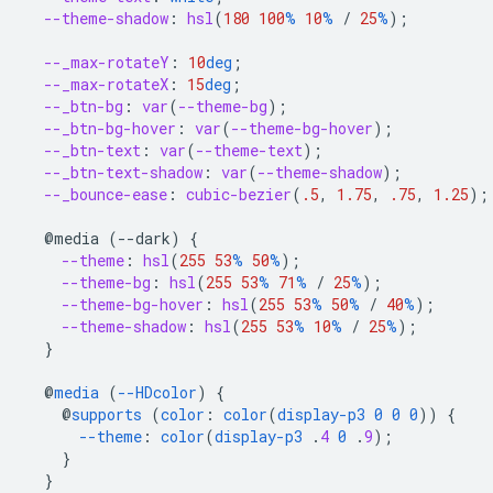
--theme-shadow
:
hsl
(
180
100
%
10
%
/
25
%
);
--_max-rotateY
:
10
deg
;
--_max-rotateX
:
15
deg
;
--_btn-bg
:
var
(
--theme-bg
);
--_btn-bg-hover
:
var
(
--theme-bg-hover
);
--_btn-text
:
var
(
--theme-text
);
--_btn-text-shadow
:
var
(
--theme-shadow
);
--_bounce-ease
:
cubic-bezier
(
.5
,
1.75
,
.75
,
1.25
);
@media
(--dark)
{
--theme
:
hsl
(
255
53
%
50
%
);
--theme-bg
:
hsl
(
255
53
%
71
%
/
25
%
);
--theme-bg-hover
:
hsl
(
255
53
%
50
%
/
40
%
);
--theme-shadow
:
hsl
(
255
53
%
10
%
/
25
%
);
}
@
media
(
--HDcolor
)
{
@
supports
(
color
:
color
(
display-p3
0
0
0
))
{
--theme
:
color
(
display-p3
.
4
0
.
9
);
}
}