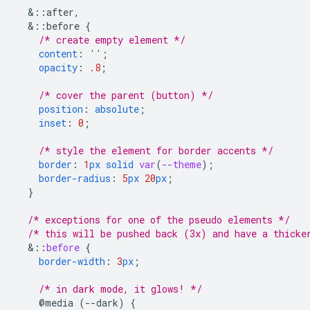
&
::after,
&
::before
{
/* create empty element */
content
:
''
;
opacity
:
.8
;
/* cover the parent (button) */
position
:
absolute
;
inset
:
0
;
/* style the element for border accents */
border
:
1
px
solid
var
(
--theme
);
border-radius
:
5
px
20
px
;
}
/* exceptions for one of the pseudo elements */
/* this will be pushed back (3x) and have a thicke
&
::
before
{
border-width
:
3
px
;
/* in dark mode, it glows! */
@media
(--dark)
{