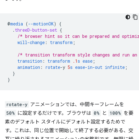
@
media
(
--motionOK
)
{
.
threeD-button-set
{
/* browser hint so it can be prepared and optimi
will-change
:
transform
;
/* transition transform style changes and run an
transition
:
transform
.1
s
ease
;
animation
:
rotate
-
y
5
s
ease-in-out
infinite
;
}
}
rotate-y
アニメーションでは、中間キーフレームを
50%
に設定するだけです。ブラウザは
0%
と
100%
を要
素のデフォルト スタイルにデフォルト設定するためで
す。これは、同じ位置で開始して終了する必要がある、交