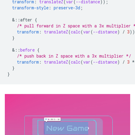
transform
:
translateZ
(
var
(
--distance
));
transform-style
:
preserve-3d
;
&
::after
{
/* pull forward in Z space with a 3x multiplier 
transform
:
translateZ
(
calc
(
var
(
--distance
)
/
3
))
}
&
::
before
{
/* push back in Z space with a 3x multiplier */
transform
:
translateZ
(
calc
(
var
(
--distance
)
/
3
*
}
}