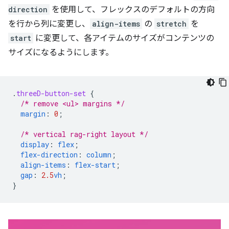
direction
を使用して、フレックスのデフォルトの方向
を行から列に変更し、
align-items
の
stretch
を
start
に変更して、各アイテムのサイズがコンテンツの
サイズになるようにします。
.
threeD-button-set
{
/* remove <ul> margins */
margin
:
0
;
/* vertical rag-right layout */
display
:
flex
;
flex-direction
:
column
;
align-items
:
flex-start
;
gap
:
2.5
vh
;
}