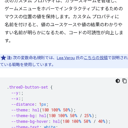
次のカスタム プロパティは、カラースキームを管理し、
ゲームメニューをホバーでインタラクティブにするための
マウスの位置の値を保持します。カスタム プロパティに
名前を付けると、値のユースケースや値の結果のわかりや
すい名前が明らかになるため、コードの可読性が向上しま
す。
注:
次の変数命名規則では、
Lea Verou
氏の
こちらの投稿
で説明され
ている戦略を使用しています。
.
threeD-button-set
{
--y
:;
--x
:;
--distance
:
1
px
;
--theme
:
hsl
(
180
100
%
50
%
);
--theme-bg
:
hsl
(
180
100
%
50
%
/
25
%
);
--theme-bg-hover
:
hsl
(
180
100
%
50
%
/
40
%
);
--theme-text
:
white
;