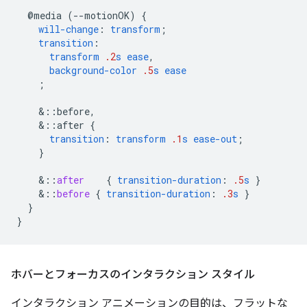
@media
(--motionOK)
{
will-change
:
transform
;
transition
:
transform
.2
s
ease
,
background-color
.5
s
ease
;
&
::before,
&
::after
{
transition
:
transform
.1
s
ease-out
;
}
&
::
after
{
transition-duration
:
.5
s
}
&
::
before
{
transition-duration
:
.3
s
}
}
}
ホバーとフォーカスのインタラクション スタイル
インタラクション アニメーションの目的は、フラットな