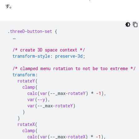
す。
.
threeD-button-set
{
…
/* create 3D space context */
transform-style
:
preserve-3d
;
/* clamped menu rotation to not be too extreme */
transform
:
rotateY
(
clamp
(
calc
(
var
(
--
_max
-rotateY
)
*
-1
),
var
(
--y
),
var
(
--
_max
-rotateY
)
)
)
rotateX
(
clamp
(
calc
(
var
(
--
_max
-rotateX
)
*
-1
),