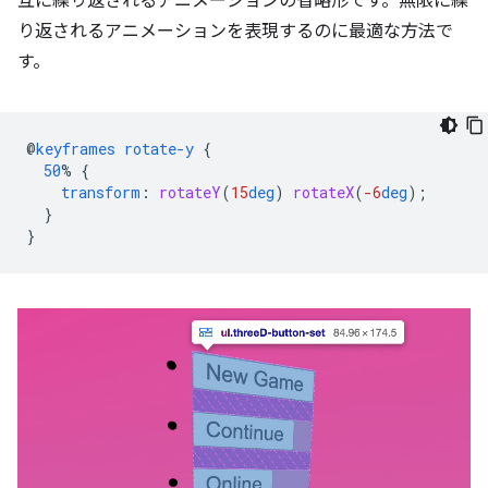
互に繰り返されるアニメーションの省略形です。無限に繰
り返されるアニメーションを表現するのに最適な方法で
す。
@
keyframes
rotate-y
{
50
%
{
transform
:
rotateY
(
15
deg
)
rotateX
(
-6
deg
);
}
}