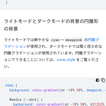
}
ライトモードとダークモードの背景の円錐形
の背景
ライトモードでは鮮やかな
cyan
～
deeppink
の
円錐グ
ラデーション
が使用され、ダークモードでは暗く控えめな
円錐グラデーションが使用されています。円錐グラデーシ
ョンでできることについては、
conic.style
をご覧くださ
い。
html
{
background
:
conic-gradient
(
at
-10
%
50
%
,
deeppink
,
@media
(--dark)
{
background
:
conic-gradient
(
at
-10
%
50
%
,
#212529
,