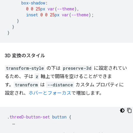
box-shadow
:
0
0
25
px
var
(
--theme
),
inset
0
0
25
px
var
(
--theme
);
}
}
}
3D 変換のスタイル
transform-style
の下は
preserve-3d
に設定されてい
るため、子は
z
軸上で間隔を空けることができま
す。
transform
は
--distance
カスタム プロパティに
設定され、
ホバーとフォーカス
で増加します。
.
threeD-button-set
button
{
…