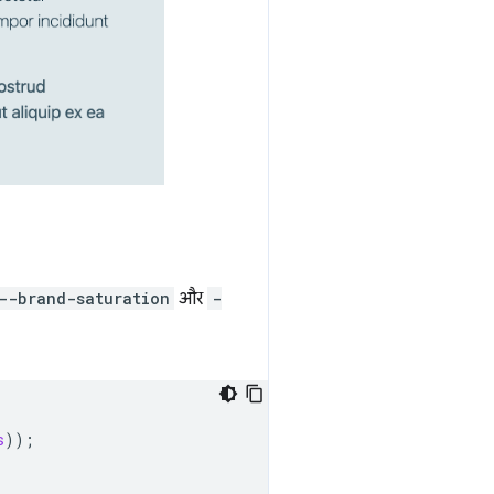
--brand-saturation
और
-
s
));