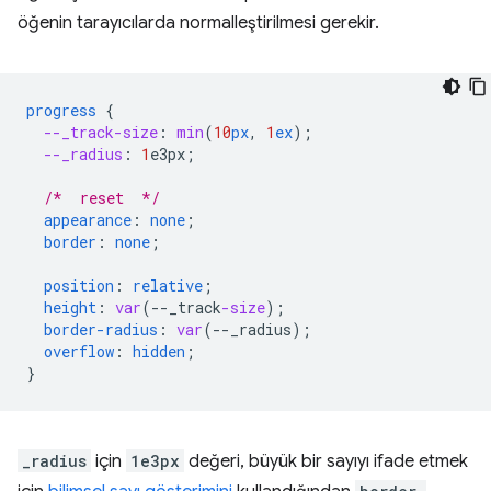
öğenin tarayıcılarda normalleştirilmesi gerekir.
progress
{
--_track-size
:
min
(
10
px
,
1
ex
);
--_radius
:
1
e3px
;
/*  reset  */
appearance
:
none
;
border
:
none
;
position
:
relative
;
height
:
var
(
--
_track
-size
);
border-radius
:
var
(
--
_radius
);
overflow
:
hidden
;
}
_radius
için
1e3px
değeri, büyük bir sayıyı ifade etmek