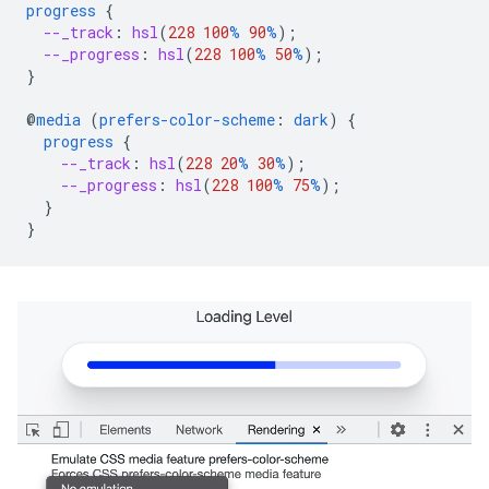
progress
{
--_track
:
hsl
(
228
100
%
90
%
);
--_progress
:
hsl
(
228
100
%
50
%
);
}
@
media
(
prefers-color-scheme
:
dark
)
{
progress
{
--_track
:
hsl
(
228
20
%
30
%
);
--_progress
:
hsl
(
228
100
%
75
%
);
}
}