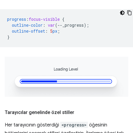
progress
:
focus-visible
{
outline-color
:
var
(
--
_progress
);
outline-offset
:
5
px
;
}
Tarayıcılar genelinde özel stiller
Her tarayıcının gösterdiği
<progress>
öğesinin