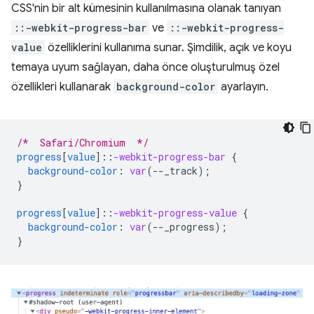
CSS'nin bir alt kümesinin kullanılmasına olanak tanıyan
::-webkit-progress-bar
ve
::-webkit-progress-
value
özelliklerini kullanıma sunar. Şimdilik, açık ve koyu
temaya uyum sağlayan, daha önce oluşturulmuş özel
özellikleri kullanarak
background-color
ayarlayın.
/*  Safari/Chromium  */
progress
[
value
]
::
-webkit-progress-bar
{
background-color
:
var
(
--
_track
);
}
progress
[
value
]
::
-webkit-progress-value
{
background-color
:
var
(
--
_progress
);
}