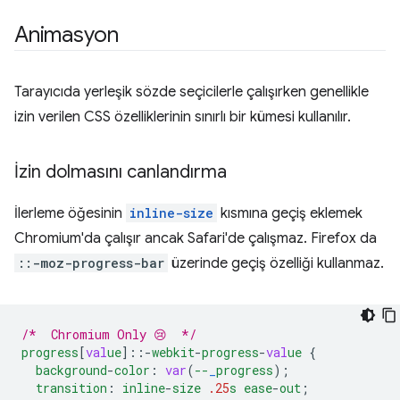
Animasyon
Tarayıcıda yerleşik sözde seçicilerle çalışırken genellikle
izin verilen CSS özelliklerinin sınırlı bir kümesi kullanılır.
İzin dolmasını canlandırma
İlerleme öğesinin
inline-size
kısmına geçiş eklemek
Chromium'da çalışır ancak Safari'de çalışmaz. Firefox da
::-moz-progress-bar
üzerinde geçiş özelliği kullanmaz.
/*  Chromium Only 😢  */
progress
[
val
ue
]
::-
webkit
-
progress
-
val
ue
{
background
-
color
:
var
(
--
_
progress
);
transition
:
inline
-
size
.25
s
ease
-
out
;