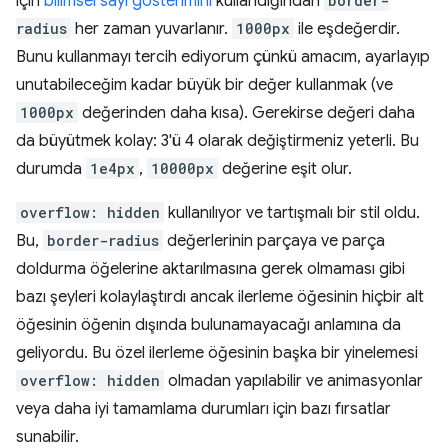
için
bilimsel sayı gösterimini
kullandığından
border-
radius
her zaman yuvarlanır.
1000px
ile eşdeğerdir.
Bunu kullanmayı tercih ediyorum çünkü amacım, ayarlayıp
unutabileceğim kadar büyük bir değer kullanmak (ve
1000px
değerinden daha kısa). Gerekirse değeri daha
da büyütmek kolay: 3'ü 4 olarak değiştirmeniz yeterli. Bu
durumda
1e4px
,
10000px
değerine eşit olur.
overflow: hidden
kullanılıyor ve tartışmalı bir stil oldu.
Bu,
border-radius
değerlerinin parçaya ve parça
doldurma öğelerine aktarılmasına gerek olmaması gibi
bazı şeyleri kolaylaştırdı ancak ilerleme öğesinin hiçbir alt
öğesinin öğenin dışında bulunamayacağı anlamına da
geliyordu. Bu özel ilerleme öğesinin başka bir yinelemesi
overflow: hidden
olmadan yapılabilir ve animasyonlar
veya daha iyi tamamlama durumları için bazı fırsatlar
sunabilir.