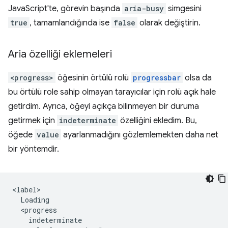
JavaScript'te, görevin başında
aria-busy
simgesini
true
, tamamlandığında ise
false
olarak değiştirin.
Aria özelliği eklemeleri
<progress>
öğesinin örtülü rolü
progressbar
olsa da
bu örtülü role sahip olmayan tarayıcılar için rolü açık hale
getirdim. Ayrıca, öğeyi açıkça bilinmeyen bir duruma
getirmek için
indeterminate
özelliğini ekledim. Bu,
öğede
value
ayarlanmadığını gözlemlemekten daha net
bir yöntemdir.
<label>

  Loading 

  <progress 

    indeterminate 
