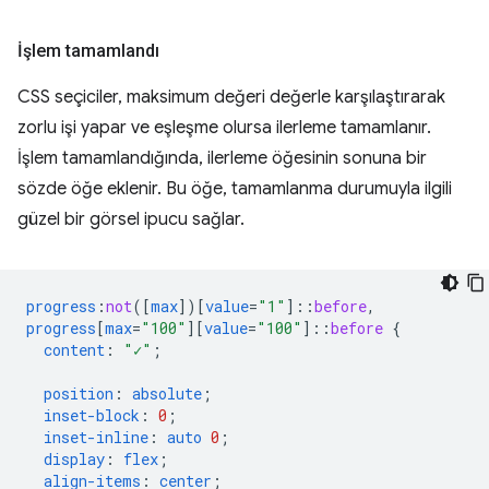
İşlem tamamlandı
CSS seçiciler, maksimum değeri değerle karşılaştırarak
zorlu işi yapar ve eşleşme olursa ilerleme tamamlanır.
İşlem tamamlandığında, ilerleme öğesinin sonuna bir
sözde öğe eklenir. Bu öğe, tamamlanma durumuyla ilgili
güzel bir görsel ipucu sağlar.
progress
:
not
([
max
])[
value
=
"1"
]
::
before
,
progress
[
max
=
"100"
][
value
=
"100"
]
::
before
{
content
:
"✓"
;
position
:
absolute
;
inset-block
:
0
;
inset-inline
:
auto
0
;
display
:
flex
;
align-items
:
center
;