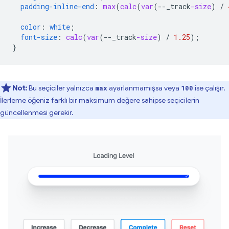
padding-inline-end
:
max
(
calc
(
var
(
--
_track
-size
)
/
color
:
white
;
font-size
:
calc
(
var
(
--
_track
-size
)
/
1.25
);
}
Not:
Bu seçiciler yalnızca
ayarlanmamışsa veya
ise çalışır.
max
100
İlerleme öğeniz farklı bir maksimum değere sahipse seçicilerin
güncellenmesi gerekir.