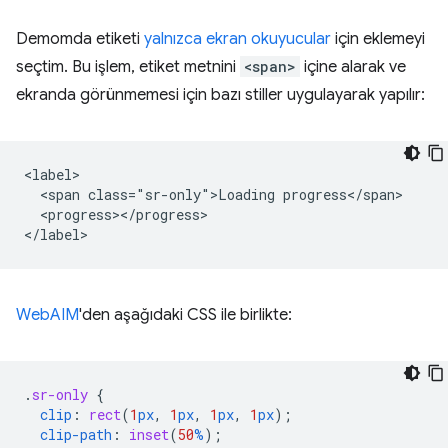
Demomda etiketi
yalnızca ekran okuyucular
için eklemeyi
seçtim. Bu işlem, etiket metnini
<span>
içine alarak ve
ekranda görünmemesi için bazı stiller uygulayarak yapılır:
<label>

  <span class="sr-only">Loading progress</span>

  <progress></progress>

WebAIM
'den aşağıdaki CSS ile birlikte:
.
sr-only
{
clip
:
rect
(
1
px
,
1
px
,
1
px
,
1
px
);
clip-path
:
inset
(
50
%
);