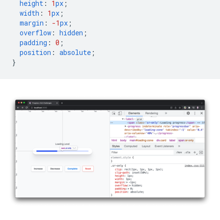
height
:
1
px
;
width
:
1
px
;
margin
:
-1
px
;
overflow
:
hidden
;
padding
:
0
;
position
:
absolute
;
}