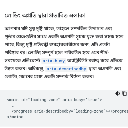
লোডিং অগ্রগতি দ্বারা প্রভাবিত এলাকা
আপনার যদি সুস্থ দৃষ্টি থাকে, তাহলে সম্পর্কিত উপাদান এবং
পৃষ্ঠার ক্ষেত্রগুলির সাথে একটি অগ্রগতি সূচক যুক্ত করা সহজ হতে
পারে, কিন্তু দৃষ্টি প্রতিবন্ধী ব্যবহারকারীদের জন্য, এটি এতটা
পরিষ্কার নয়। লোডিং সম্পূর্ণ হলে পরিবর্তিত হবে এমন শীর্ষ-
সবথেকে এলিমেন্টে
aria-busy
অ্যাট্রিবিউট বরাদ্দ করে এটিকে
উন্নত করুন। অধিকন্তু,
aria-describedby
দ্বারা অগ্রগতি এবং
লোডিং জোনের মধ্যে একটি সম্পর্ক নির্দেশ করুন।
<main id="loading-zone" aria-busy="true">

  …

  <progress aria-describedby="loading-zone"></progres