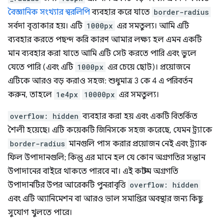
বৈজ্ঞানিক সংখ্যার স্বরলিপি
ব্যবহার করে যাতে
border-radius
সর্বদা বৃত্তাকার হয়। এটি
1000px
এর সমতুল্য। আমি এটি
ব্যবহার করতে পছন্দ করি কারণ আমার লক্ষ্য হল এমন একটি
মান ব্যবহার করা যাতে আমি এটি সেট করতে পারি এবং ভুলে
যেতে পারি (এবং এটি
1000px
এর চেয়ে ছোট)। প্রয়োজনে
এটিকে আরও বড় করাও সহজ: শুধুমাত্র 3 কে 4 এ পরিবর্তন
করুন, তাহলে
1e4px
10000px
এর সমতুল্য।
overflow: hidden
ব্যবহার করা হয় এবং একটি বিতর্কিত
শৈলী হয়েছে। এটি কয়েকটি জিনিসকে সহজ করেছে, যেমন ট্র্যাকে
border-radius
মানগুলি পাস করার প্রয়োজন নেই এবং ট্র্যাক
ফিল উপাদানগুলি; কিন্তু এর মানে হল যে কোন অগ্রগতির সন্তান
উপাদানের বাইরে থাকতে পারবে না। এই কাস্টম অগ্রগতি
উপাদানটির উপর আরেকটি পুনরাবৃত্তি
overflow: hidden
এবং এটি অ্যানিমেশন বা আরও ভাল সমাপ্তির অবস্থার জন্য কিছু
সুযোগ খুলতে পারে।