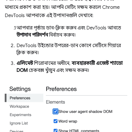
মাধ্যমে প্রকাশ করা হয়। আপনি সেটিং সক্ষম করলে Chrome
DevTools আপনাকে এই উপাদানগুলি দেখাবে:
আপনার পৃষ্ঠায় ডান-ক্লিক করুন এবং DevTools আনতে
উপাদান পরিদর্শন
নির্বাচন করুন।
DevTools উইন্ডোর উপরের-ডান কোণে সেটিংস গিয়ারে
ক্লিক করুন।
এলিমেন্ট
শিরোনামের অধীনে,
ব্যবহারকারী এজেন্ট শ্যাডো
DOM
চেকবক্স খুঁজুন এবং সক্ষম করুন।