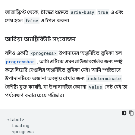
জাভাস্ক্রিপ্ট থেকে, টাস্কের শুরুতে
aria-busy
true
এ এবং
শেষ হলে
false
এ টগল করুন।
আরিয়া অ্যাট্রিবিউট সংযোজন
যদিও একটি
<progress>
উপাদানের অন্তর্নিহিত ভূমিকা হল
progressbar
, আমি এটিকে এমন ব্রাউজারগুলির জন্য স্পষ্ট
করে দিয়েছি যেগুলির অন্তর্নিহিত ভূমিকা নেই। আমি স্পষ্টভাবে
উপাদানটিকে অজানা অবস্থায় রাখার জন্য
indeterminate
বৈশিষ্ট্য যুক্ত করেছি, যা উপাদানটির কোনো
value
সেট নেই তা
পর্যবেক্ষণ করার চেয়ে পরিষ্কার।
<label>

  Loading 

  <progress 
