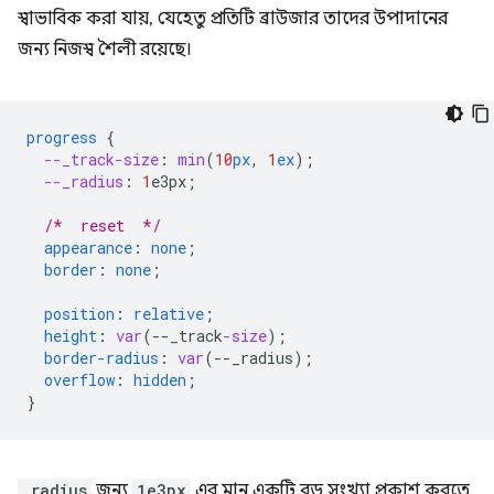
স্বাভাবিক করা যায়, যেহেতু প্রতিটি ব্রাউজার তাদের উপাদানের
জন্য নিজস্ব শৈলী রয়েছে।
progress
{
--_track-size
:
min
(
10
px
,
1
ex
);
--_radius
:
1
e3px
;
/*  reset  */
appearance
:
none
;
border
:
none
;
position
:
relative
;
height
:
var
(
--
_track
-size
);
border-radius
:
var
(
--
_radius
);
overflow
:
hidden
;
}
_radius
জন্য
1e3px
এর মান একটি বড় সংখ্যা প্রকাশ করতে