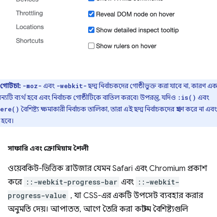
গোটচা:
এবং
ছদ্ম নির্বাচকদের গোষ্ঠীভুক্ত করা যাবে না, কারণ এ
-moz-
-webkit-
ন্যটি ব্যর্থ হবে এবং নির্বাচক গোষ্ঠীটিকে বাতিল করবে৷ উপরন্তু, যদিও
এবং
:is()
বৈশিষ্ট্য ক্ষমাকারী নির্বাচক তালিকা, তারা এই ছদ্ম নির্বাচকদের গ্রহণ করে না এবং
ere()
থ হবে।
সাফারি এবং ক্রোমিয়াম শৈলী
ওয়েবকিট-ভিত্তিক ব্রাউজার যেমন Safari এবং Chromium প্রকাশ
করে
::-webkit-progress-bar
এবং
::-webkit-
progress-value
, যা CSS-এর একটি উপসেট ব্যবহার করার
অনুমতি দেয়। আপাতত, আগে তৈরি করা কাস্টম বৈশিষ্ট্যগুলি