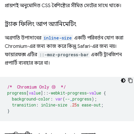
প্রায়শই অনুমোদিত CSS বৈশিষ্ট্যের সীমিত সেটের সাথে থাকে।
ট্র্যাক ফিলিং আপ অ্যানিমেটিং
অগ্রগতি উপাদানের
inline-size
একটি পরিবর্তন যোগ করা
Chromium-এর জন্য কাজ করে কিন্তু Safari-এর জন্য নয়।
ফায়ারফক্স এটির
::-moz-progress-bar
একটি ট্রানজিশন
প্রপার্টি ব্যবহার করে না।
/*  Chromium Only 😢  */
progress
[
val
ue
]
::-
webkit
-
progress
-
val
ue
{
background
-
color
:
var
(
--
_
progress
);
transition
:
inline
-
size
.25
s
ease
-
out
;
}