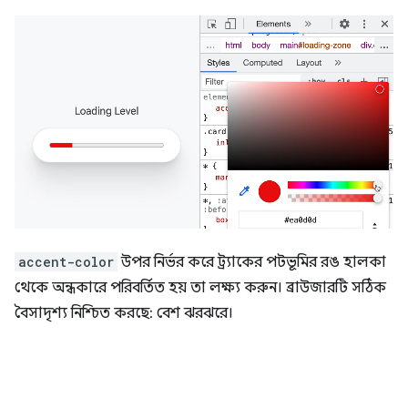
accent-color
উপর নির্ভর করে ট্র্যাকের পটভূমির রঙ হালকা
থেকে অন্ধকারে পরিবর্তিত হয় তা লক্ষ্য করুন। ব্রাউজারটি সঠিক
বৈসাদৃশ্য নিশ্চিত করছে: বেশ ঝরঝরে।