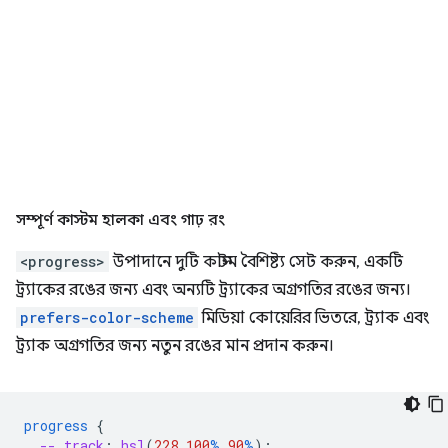
সম্পূর্ণ কাস্টম হালকা এবং গাঢ় রং
<progress>
উপাদানে দুটি কাস্টম বৈশিষ্ট্য সেট করুন, একটি
ট্র্যাকের রঙের জন্য এবং অন্যটি ট্র্যাকের অগ্রগতির রঙের জন্য।
prefers-color-scheme
মিডিয়া কোয়েরির ভিতরে, ট্র্যাক এবং
ট্র্যাক অগ্রগতির জন্য নতুন রঙের মান প্রদান করুন।
progress
{
--_track
:
hsl
(
228
100
%
90
%
);