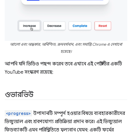
আলো এবং অন্ধকার, অনিশ্চিত, ক্রমবর্ধমান, এবং সমাপ্তি Chrome এ দেখানো
হয়েছে।
আপনি যদি ভিডিও পছন্দ করেন তবে এখানে এই পোস্টটির একটি
YouTube সংস্করণ রয়েছে:
ওভারভিউ
<progress>
উপাদানটি সম্পূর্ণ হওয়ার বিষয়ে ব্যবহারকারীদের
ভিজ্যুয়াল এবং শ্রবণযোগ্য প্রতিক্রিয়া প্রদান করে। এই ভিজ্যুয়াল
ফিডব্যাকটি এমন পরিস্থিতিতে মূল্যবান যেমন: একটি ফর্মের