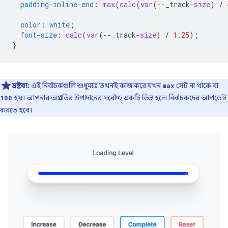
padding-inline-end
:
max
(
calc
(
var
(
--
_track
-size
)
/
color
:
white
;
font-size
:
calc
(
var
(
--
_track
-size
)
/
1.25
);
}
দ্রষ্টব্য:
এই নির্বাচকগুলি শুধুমাত্র তখনই কাজ করে যখন
সেট না থাকে বা
max
হয়। আপনার অগ্রগতির উপাদানের সর্বোচ্চ একটি ভিন্ন হলে নির্বাচকদের আপডেট
100
করতে হবে।