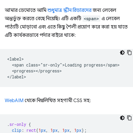
আমার ডেমোতে আমি
শুধুমাত্র স্ক্রীন রিডারদের
জন্য লেবেল
অন্তর্ভুক্ত করতে বেছে নিয়েছি। এটি একটি
<span>
এ লেবেল
পাঠ্যটি মোড়ানো এবং এতে কিছু শৈলী প্রয়োগ করে করা হয় যাতে
এটি কার্যকরভাবে পর্দার বাইরে থাকে:
<label>

  <span class="sr-only">Loading progress</span>

  <progress></progress>

WebAIM
থেকে নিম্নলিখিত সহগামী CSS সহ:
.
sr-only
{
clip
:
rect
(
1
px
,
1
px
,
1
px
,
1
px
);