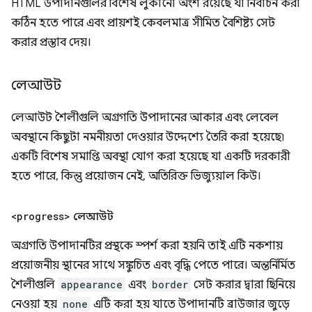
HTML উপাদানগুলির বিশেষ লুকানো অংশ রয়েছে যা নির্বাচন করা
কঠিন হতে পারে এবং প্রায়শই কেবলমাত্র সীমিত বৈশিষ্ট্য সেট
করার প্রস্তাব দেয়।
লেআউট
লেআউট শৈলীগুলি অগ্রগতি উপাদানের আকার এবং লেবেল
অবস্থানে কিছুটা নমনীয়তা দেওয়ার উদ্দেশ্যে তৈরি করা হয়েছে৷
একটি বিশেষ সমাপ্তি অবস্থা যোগ করা হয়েছে যা একটি দরকারী
হতে পারে, কিন্তু প্রয়োজন নেই, অতিরিক্ত ভিজ্যুয়াল কিউ।
<progress>
লেআউট
অগ্রগতি উপাদানটির প্রস্থকে স্পর্শ করা হয়নি তাই এটি নকশায়
প্রয়োজনীয় স্থানের সাথে সঙ্কুচিত এবং বৃদ্ধি পেতে পারে। অন্তর্নির্মিত
শৈলীগুলি
appearance
এবং
border
সেট করার দ্বারা ছিনিয়ে
নেওয়া হয়
none
এটি করা হয় যাতে উপাদানটি ব্রাউজার জুড়ে