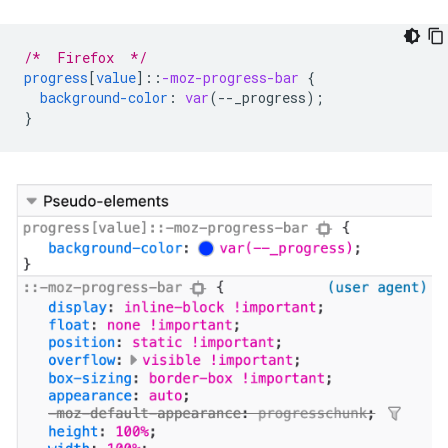
/*  Firefox  */
progress
[
value
]
::
-moz-progress-bar
{
background-color
:
var
(
--
_progress
);
}