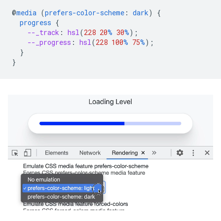
@
media
(
prefers-color-scheme
:
dark
)
{
progress
{
--_track
:
hsl
(
228
20
%
30
%
);
--_progress
:
hsl
(
228
100
%
75
%
);
}
}