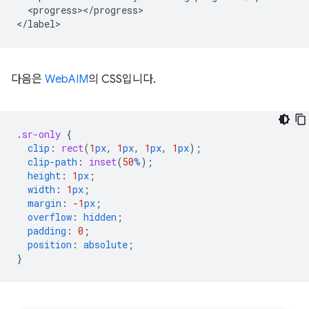
  <progress></progress>

다음은
WebAIM
의 CSS입니다.
.
sr-only
{
clip
:
rect
(
1
px
,
1
px
,
1
px
,
1
px
);
clip-path
:
inset
(
50
%
);
height
:
1
px
;
width
:
1
px
;
margin
:
-1
px
;
overflow
:
hidden
;
padding
:
0
;
position
:
absolute
;
}