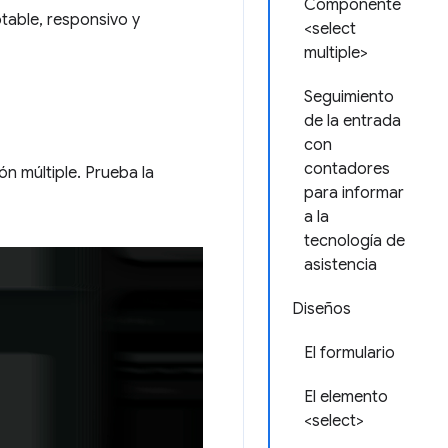
Componente
table, responsivo y
<select
multiple>
Seguimiento
de la entrada
con
contadores
n múltiple. Prueba la
para informar
a la
tecnología de
asistencia
Diseños
El formulario
El elemento
<select>