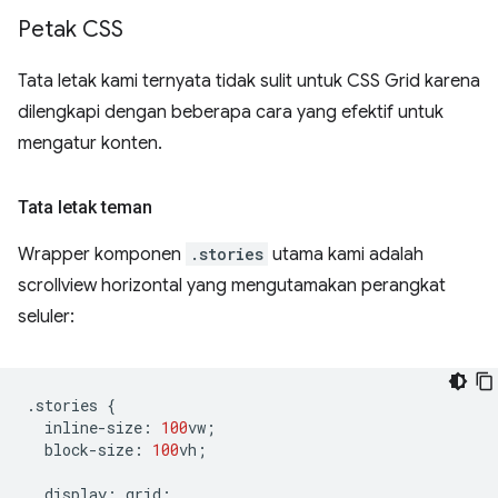
Petak CSS
Tata letak kami ternyata tidak sulit untuk CSS Grid karena
dilengkapi dengan beberapa cara yang efektif untuk
mengatur konten.
Tata letak teman
Wrapper komponen
.stories
utama kami adalah
scrollview horizontal yang mengutamakan perangkat
seluler:
.
stories
{
inline
-
size
:
100
vw
;
block
-
size
:
100
vh
;
display
:
grid
;