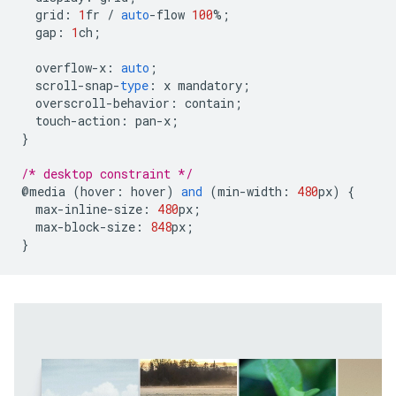
grid
:
1
fr
/
auto
-
flow
100
%
;
gap
:
1
ch
;
overflow
-
x
:
auto
;
scroll
-
snap
-
type
:
x
mandatory
;
overscroll
-
behavior
:
contain
;
touch
-
action
:
pan
-
x
;
}
/* desktop constraint */
@
media
(
hover
:
hover
)
and
(
min
-
width
:
480
px
)
{
max
-
inline
-
size
:
480
px
;
max
-
block
-
size
:
848
px
;
}