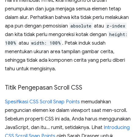
Hal ini membuat HTML kita mengontrol urutan
penumpukan dan juga menjaga semua elemen tetap
dalam alur. Perhatikan bahwa kita tidak perlu melakukan
apa pun dengan pemosisian
absolute
atau
z-index
dan kita tidak perlu mengoreksi kotak dengan
height:
100%
atau
width: 100%
. Petak induk sudah
menentukan ukuran area tampilan gambar cerita,
sehingga tidak ada komponen cerita yang perlu diberi
tahu untuk mengisinya.
Titik Pengepasan Scroll CSS
Spesifikasi CSS Scroll Snap Points
memudahkan
penguncian elemen ke dalam viewport saat men-scroll.
Sebelum properti CSS ini ada, Anda harus menggunakan
JavaScript, dan itu… rumit, setidaknya. Lihat
Introducing
CSS Scroll Snap Points
oleh Sarah Drasner untuk