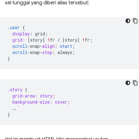
sel tunggal yang diberi alias tersebut:
.
user
{
display
:
grid
;
grid
:
[
story
]
1
fr
/
[
story
]
1
fr
;
scroll
-
snap
-
align
:
start
;
scroll
-
snap
-
stop
:
always
;
}
.story
{
grid-area:
story
;
background-size:
cover
;
…
}