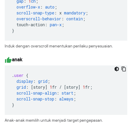
gap
:
1
ch
;
overflow-x
:
auto
;
scroll-snap-type
:
x
mandatory
;
overscroll-behavior
:
contain
;
touch-action
:
pan-x
;
}
Induk dengan overscroll menentukan perilaku penyesuaian.
anak
.
user
{
display
:
grid
;
grid
:
[
story
]
1
fr
/
[
story
]
1
fr
;
scroll-snap-align
:
start
;
scroll-snap-stop
:
always
;
}
Anak-anak memilih untuk menjadi target pengepasan.