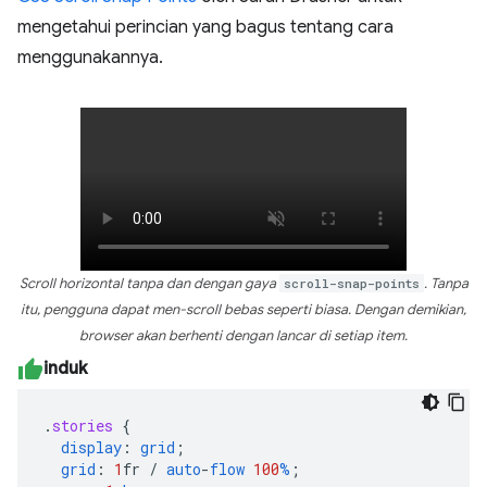
mengetahui perincian yang bagus tentang cara
menggunakannya.
Scroll horizontal tanpa dan dengan gaya
scroll-snap-points
. Tanpa
itu, pengguna dapat men-scroll bebas seperti biasa. Dengan demikian,
browser akan berhenti dengan lancar di setiap item.
induk
.
stories
{
display
:
grid
;
grid
:
1
fr
/
auto
-
flow
100
%
;