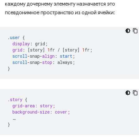
каждому дочернему элементу назначается это
псевдонимное пространство из одной ячейки:
.
user
{
display
:
grid
;
grid
:
[
story
]
1
fr
/
[
story
]
1
fr
;
scroll
-
snap
-
align
:
start
;
scroll
-
snap
-
stop
:
always
;
}
.story
{
grid-area:
story
;
background-size:
cover
;
…
}