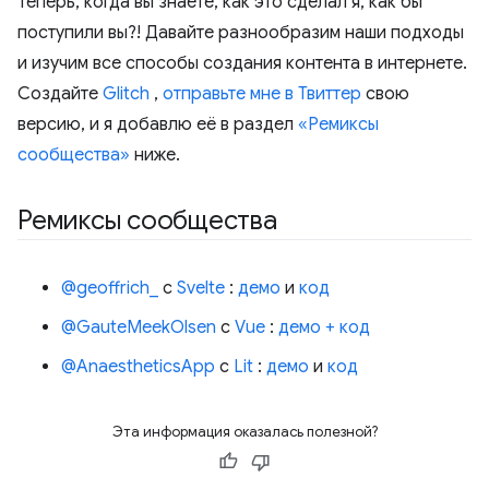
Теперь, когда вы знаете, как это сделал я, как бы
поступили вы?! Давайте разнообразим наши подходы
и изучим все способы создания контента в интернете.
Создайте
Glitch
,
отправьте мне в Твиттер
свою
версию, и я добавлю её в раздел
«Ремиксы
сообщества»
ниже.
Ремиксы сообщества
@geoffrich_
с
Svelte
:
демо
и
код
@GauteMeekOlsen
с
Vue
:
демо + код
@AnaestheticsApp
с
Lit
:
демо
и
код
Эта информация оказалась полезной?