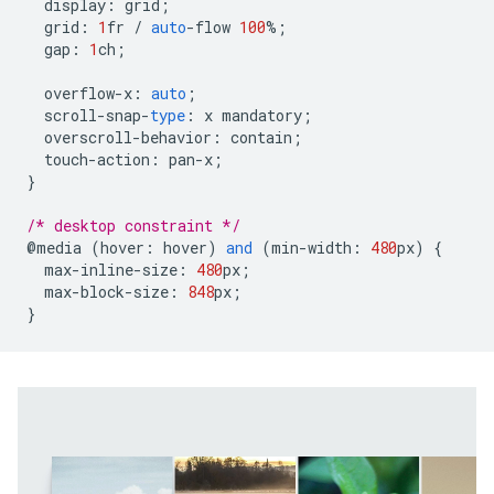
display
:
grid
;
grid
:
1
fr
/
auto
-
flow
100
%
;
gap
:
1
ch
;
overflow
-
x
:
auto
;
scroll
-
snap
-
type
:
x
mandatory
;
overscroll
-
behavior
:
contain
;
touch
-
action
:
pan
-
x
;
}
/* desktop constraint */
@
media
(
hover
:
hover
)
and
(
min
-
width
:
480
px
)
{
max
-
inline
-
size
:
480
px
;
max
-
block
-
size
:
848
px
;
}