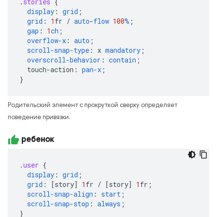
.
stories
{
display
:
grid
;
grid
:
1
fr
/
auto
-
flow
100
%
;
gap
:
1
ch
;
overflow-x
:
auto
;
scroll-snap-type
:
x
mandatory
;
overscroll-behavior
:
contain
;
touch-action
:
pan-x
;
}
Родительский элемент с прокруткой сверху определяет
поведение привязки.
ребенок
.
user
{
display
:
grid
;
grid
:
[
story
]
1
fr
/
[
story
]
1
fr
;
scroll-snap-align
:
start
;
scroll-snap-stop
:
always
;
}