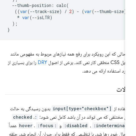
--
thumb
-
position
:
calc
(
((
var
(
--
track
-
size
)
/
2
)
-
(
var
(
--
thumb
-
size
)
*
var
(
--
isLTR
)
);
}
 حالی که این رویکرد برای رفع همه نیازهای مربوط به مفهومی مانند
 منطقی کار نمی کند، برخی از اصول
DRY
را برای بسیاری از
ارد استفاده ارائه می دهد.
یالات
تفاده از
input[type="checkbox"]
بدون رسیدگی به حالت
ی مختلفی که می تواند در آن باشد کامل نمی شود:
:checked
،
:indeterminat
،
:disabled
و
:hover
:focus
.
عمداً
 حال خود رها شد، با تنظیمی که فقط برای جبران آن انجام شد. حلقه