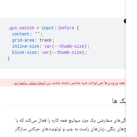
.
gui-switch
 > 
input
::
before
{
content
:
""
;
grid-area
:
track
;
inline-size
:
var
(
--thumb-size
);
block-size
:
var
(
--thumb-size
);
}
ر:
همه ورودی‌ها نمی‌توانند شبه عناصر داشته باشند،
در اینجا بیشتر بیاموزید
.
بک ها
ژگی‌های سفارشی یک جزء سوئیچ همه کاره را فعال می‌کند که با
ح‌های رنگی، زبان‌های راست به چپ و اولویت‌های حرکتی سازگار