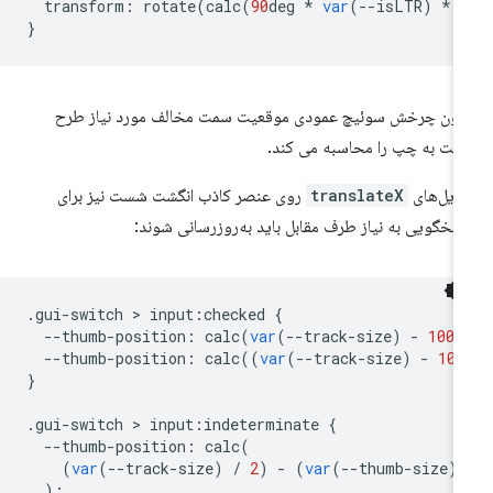
transform
:
rotate
(
calc
(
90
deg
*
var
(
--
isLTR
)
*
}
نون چرخش سوئیچ عمودی موقعیت سمت مخالف مورد نیاز طرح
ست به چپ را محاسبه می کند.
دیل‌های
translateX
روی عنصر کاذب انگشت شست نیز برای
سخگویی به نیاز طرف مقابل باید به‌روزرسانی شوند:
.
gui
-
switch
 > 
input
:
checked
{
--
thumb
-
position
:
calc
(
var
(
--
track
-
size
)
-
100
%
--
thumb
-
position
:
calc
((
var
(
--
track
-
size
)
-
100
}
.
gui
-
switch
 > 
input
:
indeterminate
{
--
thumb
-
position
:
calc
(
(
var
(
--
track
-
size
)
/
2
)
-
(
var
(
--
thumb
-
size
)
);