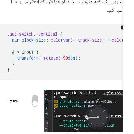
ای جریان یک دکمه عمودی در چیدمان همانطور که انتظار می رود را
اسبه کنید:
.
gui-switch
.
-vertical
{
min-block-size
:
calc
(
var
(
--track-size
)
+
calc
(
v
  & > 
input
{
transform
:
rotate
(
-90
deg
);
}
}