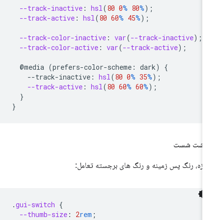
--track-inactive
:
hsl
(
80
0
%
80
%
);
--track-active
:
hsl
(
80
60
%
45
%
);
--track-color-inactive
:
var
(
--track-inactive
);
--track-color-active
:
var
(
--track-active
);
@media
(
prefers-color-scheme
:
dark
)
{
--
track-inactive
:
hsl
(
80
0
%
35
%
);
--track-active
:
hsl
(
80
60
%
60
%
);
}
}
نگشت شست
دازه، رنگ پس زمینه و رنگ های برجسته تعامل:
.
gui-switch
{
--thumb-size
:
2
rem
;