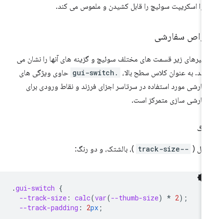
وا اسکریپت سوئیچ را قابل کشیدن و ملموس می کند.
واص سفارشی
غیرهای زیر قسمت های مختلف سوئیچ و گزینه های آنها را نشان می
ند. به عنوان کلاس سطح بالا،
.gui-switch
حاوی ویژگی های
ارشی مورد استفاده در سرتاسر اجزای فرزند و نقاط ورودی برای
ارشی سازی متمرکز است.
نگ
ول (
--track-size
)، بالشتک، و دو رنگ:
.
gui-switch
{
--track-size
:
calc
(
var
(
--thumb-size
)
*
2
);
--track-padding
:
2
px
;