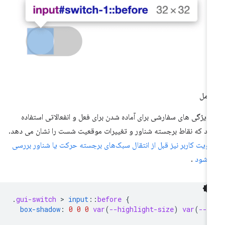
امل
 ویژگی های سفارشی برای آماده شدن برای فعل و انفعالاتی استفاده
ید که نقاط برجسته شناور و تغییرات موقعیت شست را نشان می دهد.
لویت کاربر نیز قبل از انتقال سبک‌های برجسته حرکت یا شناور بررسی
‌شود
.
.
gui-switch
 > 
input
::
before
{
box-shadow
:
0
0
0
var
(
--highlight-size
)
var
(
--t