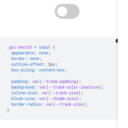
.
gui-switch
 > 
input
{
appearance
:
none
;
border
:
none
;
outline-offset
:
5
px
;
box-sizing
:
content-box
;
padding
:
var
(
--track-padding
);
background
:
var
(
--track-color-inactive
);
inline-size
:
var
(
--track-size
);
block-size
:
var
(
--thumb-size
);
border-radius
:
var
(
--track-size
);
}