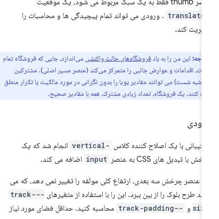
فقط به یک سبک مربوط می شود، یک موقعیت
translate
. ورودی می تواند تمام پیچیدگی ها و محاسبات را
یریت کند.
توجه:
این من را به یاد
فروشگاه‌های حالت واکنشی
می‌اندازد، جایی که فروشگاه تمام
ات، اقدامات و عوارض جانبی را متمرکز می‌کند (عنصر مسیر اصلی). مشترکین
 شبه شست) می توانند مقادیر پویا را بدون نگرانی در مورد مالکیت یا تکرار منطق
ه کنند. یک فروشگاه، تعداد زیادی مشترک، همه با مقادیر صحیح.
مودی
تیبانی با یک اصلاح کننده کلاس
-vertical
انجام شد که یک
خش با تبدیل های CSS به عنصر
input
اضافه می کند.
 عنصر چرخش سه بعدی، ارتفاع کلی مولفه را تغییر نمی دهد، که می
اند طرح بلوک را از بین ببرد. این را با استفاده از متغیرهای
--track-
siz
و
--track-padding
محاسبه کنید. حداقل فضای مورد نیاز