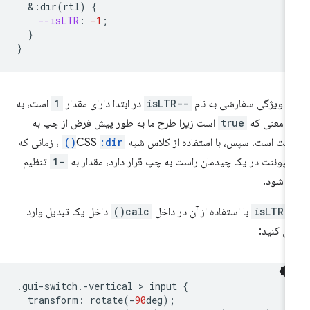
&
:dir(rtl)
{
--isLTR
:
-1
;
}
}
 ویژگی سفارشی به نام
--isLTR
در ابتدا دارای مقدار
1
است، به
ن معنی که
true
است زیرا طرح ما به طور پیش فرض از چپ به
ست است. سپس، با استفاده از کلاس شبه CSS
:dir()
، زمانی که
مپوننت در یک چیدمان راست به چپ قرار دارد، مقدار به
-1
تنظیم
 شود.
--isL
با استفاده از آن در داخل
calc()
داخل یک تبدیل وارد
ل کنید:
.
gui
-
switch
.-
vertical
 > 
input
{
transform
:
rotate
(
-
90
deg
);