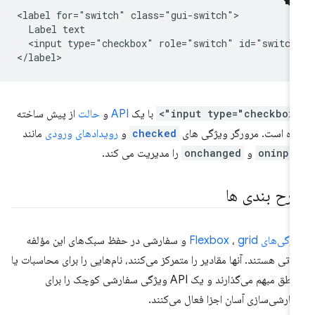
<label for="switch" class="gui-switch">

  Label text

  <input type="checkbox" role="switch" id="switch"
<input type=
با یک
API
و
حالت
از پیش ساخته
ه است. مرورگر ویژگی های
checked
و
رویدادهای ورودی
مانند
oninpu
و
onchanged
را مدیریت می کند.
رح بندی ها
ژگی‌های
grid
،
Flexbox
و سفارشی در حفظ سبک‌های این مؤلفه
اتی هستند. آنها مقادیر را متمرکز می‌کنند، نام‌هایی را برای محاسبات یا
مناطق مبهم می‌گذارند و یک API ویژگی سفارشی کوچک را برای
ارشی‌سازی آسان اجزا فعال می‌کنند.