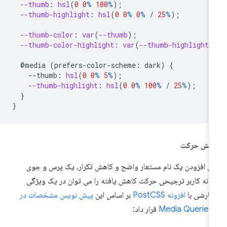
--thumb
:
hsl
(
0
0
%
100
%
);
--thumb-highlight
:
hsl
(
0
0
%
0
%
/
25
%
);
--thumb-color
:
var
(
--thumb
);
--thumb-color-highlight
:
var
(
--thumb-highlight
)
@media
(
prefers-color-scheme
:
dark
)
{
--
thumb
:
hsl
(
0
0
%
5
%
);
--thumb-highlight
:
hsl
(
0
0
%
100
%
/
25
%
);
}
}
اهش حرکت
ای افزودن یک نام مستعار واضح و کاهش تکرار، یک پرس و جوی
انه کاربر ترجیحی حرکت کاهش یافته را می توان در یک ویژگی
ارشی با
افزونه PostCSS
بر اساس این
پیش نویس مشخصات در
Media Queries
قرار داد: