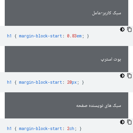
سبک کاربر-عامل
h1
{
margin-block-start
:
0.83
em
;
}
بوت استرپ
h1
{
margin-block-start
:
20
px
;
}
سبک های نویسنده صفحه
h1
{
margin-block-start
:
2
ch
;
}