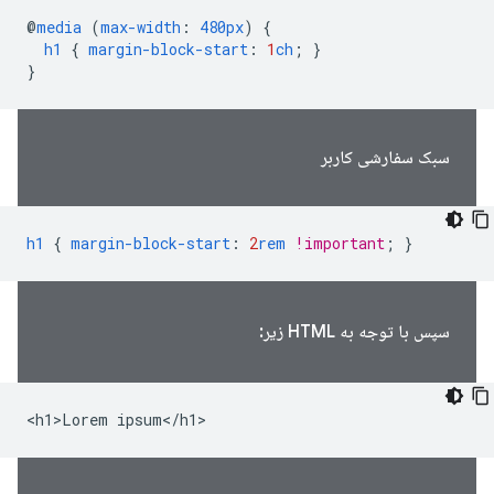
@
media
(
max-width
:
480px
)
{
h1
{
margin-block-start
:
1
ch
;
}
}
سبک سفارشی کاربر
h1
{
margin-block-start
:
2
rem
!important
;
}
سپس با توجه به HTML زیر:
<h1>Lorem ipsum</h1>