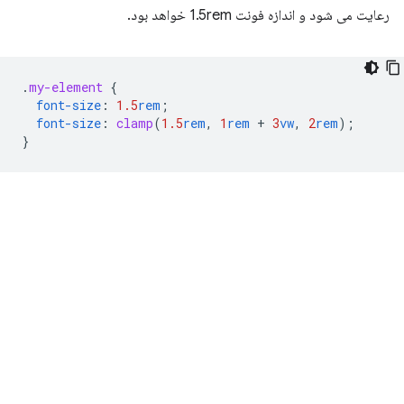
رعایت می شود و اندازه فونت 1.5rem خواهد بود.
.
my-element
{
font-size
:
1.5
rem
;
font-size
:
clamp
(
1.5
rem
,
1
rem
+
3
vw
,
2
rem
);
}