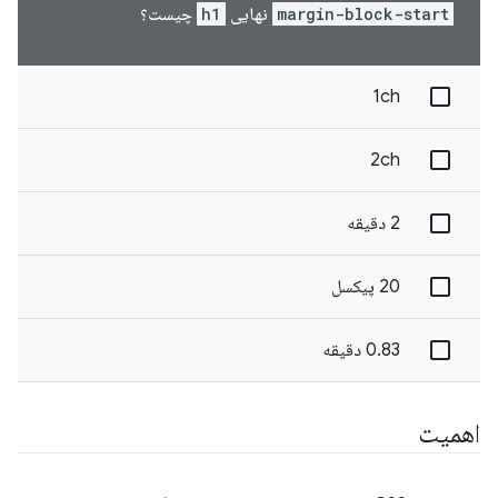
margin-block-start
نهایی
h1
چیست؟
1ch
2ch
2 دقیقه
20 پیکسل
0.83 دقیقه
اهمیت