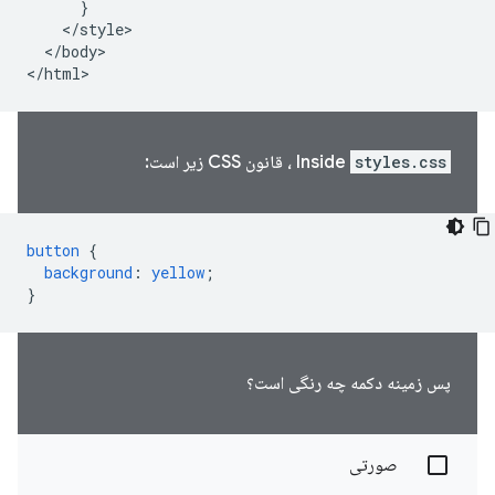
      }

    </style>

  </body>

</html>
styles.css
Inside
، قانون CSS زیر است:
button
{
background
:
yellow
;
}
پس زمینه دکمه چه رنگی است؟
صورتی