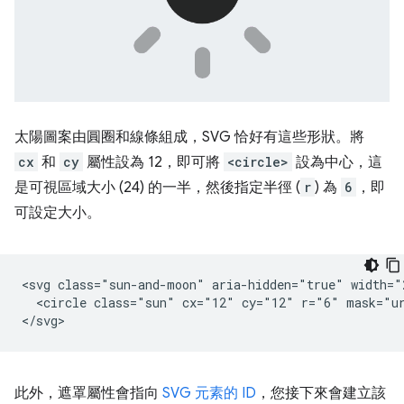
太陽圖案由圓圈和線條組成，SVG 恰好有這些形狀。將
cx
和
cy
屬性設為 12，即可將
<circle>
設為中心，這
是可視區域大小 (24) 的一半，然後指定半徑 (
r
) 為
6
，即
可設定大小。
<svg class="sun-and-moon" aria-hidden="true" width="
  <circle class="sun" cx="12" cy="12" r="6" mask="ur
此外，遮罩屬性會指向
SVG 元素的 ID
，您接下來會建立該