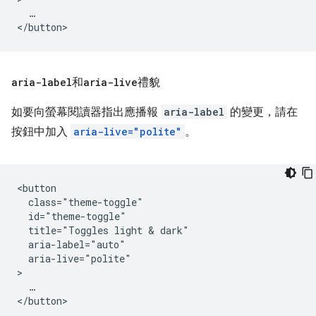
  …

aria-label
和
aria-live
禮貌
如要向螢幕閱讀器指出應播報
aria-label
的變更，請在
按鈕中加入
aria-live="polite"
。
<button 

  class="theme-toggle" 

  id="theme-toggle" 

  title="Toggles light & dark" 

  aria-label="auto" 

  aria-live="polite"

>

  …
