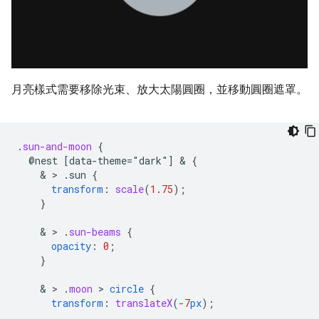
月亮樣式需要移除光束、放大太陽圓圈，並移動圓圈遮罩。
.
sun-and-moon
{
@nest
[data-theme="dark"]
 & 
{
    & > 
.sun
{
transform
:
scale
(
1.75
);
}
    & > 
.
sun-beams
{
opacity
:
0
;
}
    & > 
.
moon
 > 
circle
{
transform
:
translateX
(
-7
px
);