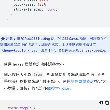
block
-
size
:
100
%
;
stroke
-
linecap
:
round
;
}
}
注意：
搭配
PostCSS Nesting
使用的
CSS @nest
功能，可讓您在不
離開選取器環境的情況下，編寫新樣式。上述巢狀選取器會建立
，因為
字元會動態表示為
。
.theme-toggle > svg
&
.theme-toggle
使用
hover
媒體查詢功能調整大小
圖示按鈕大小為
2rem
，對滑鼠使用者來說還算合適，但對
手指等粗略指標來說可能有點小。使用
懸停媒體查詢
指定大
小增量，讓按鈕符合許多
觸控大小規範
。
.theme-toggle
{