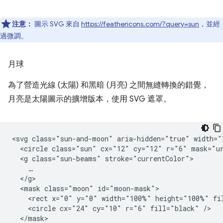
注意：
圖示 SVG 來自
https://feathericons.com/?query=sun
，並經
過微調。
月球
為了營造光線 (太陽) 和黑暗 (月亮) 之間無縫轉換的錯覺，
月亮是太陽圖示的擴增版本，使用 SVG 遮罩。
<svg class="sun-and-moon" aria-hidden="true" width="
  <circle class="sun" cx="12" cy="12" r="6" mask="ur
  <g class="sun-beams" stroke="currentColor">

    …

  </g>

  <mask class="moon" id="moon-mask">

    <rect x="0" y="0" width="100%" height="100%" fil
    <circle cx="24" cy="10" r="6" fill="black" />

  </mask>
