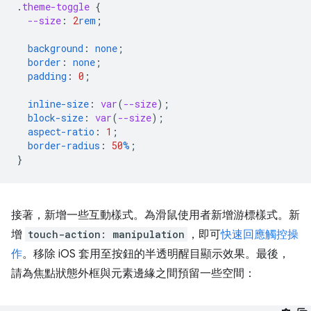
.
theme-toggle
{
--size
:
2
rem
;
background
:
none
;
border
:
none
;
padding
:
0
;
inline-size
:
var
(
--size
);
block-size
:
var
(
--size
);
aspect-ratio
:
1
;
border-radius
:
50
%
;
}
接著，新增一些互動樣式。為滑鼠使用者新增游標樣式。新
增
touch-action: manipulation
，即可
快速回應觸控操
作
。移除 iOS 套用至按鈕的半透明醒目顯示效果。最後，
請為焦點狀態外框與元素邊緣之間預留一些空間：