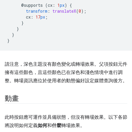
@supports
(
cx
:
1
px
)
{
transform
:
translateX
(
0
);
cx
:
17
px
;
}
}
}
}
請注意，深色主題沒有顏色變化或轉場效果。父項按鈕元件
擁有這些顏色，且這些顏色已在深色和淺色情境中進行調
整。轉場資訊應位於使用者的動態偏好設定媒體查詢後方。
動畫
此時按鈕應可運作並具備狀態，但沒有轉場效果。以下各節
將說明如何定義
如何
和
什麼
轉場效果。