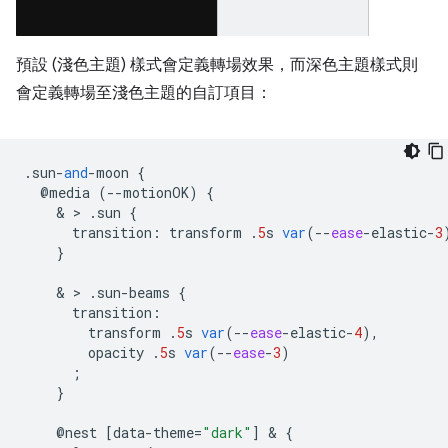
預設 (淺色主題) 樣式會定義轉場效果，而深色主題樣式則
會定義轉場至淺色主題的自訂項目：
.
sun
-
and
-
moon
{
@
media
(
--
motionOK
)
{
    & > 
.
sun
{
transition
:
transform
.
5
s
var
(
--
ease
-
elastic
-
3
}
    & > 
.
sun
-
beams
{
transition
:
transform
.
5
s
var
(
--
ease
-
elastic
-
4
),
opacity
.
5
s
var
(
--
ease
-
3
)
;
}
@
nest
[
data
-
theme
=
"dark"
]
 & 
{