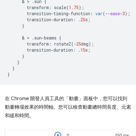
      & > 
.
sun
{
transform
:
scale
(
1.75
);
transition
-
timing
-
function
:
var
(
--
ease
-
3
);
transition
-
duration
:
.
25
s
;
}
      & > 
.
sun
-
beams
{
transform
:
rotateZ
(
-
25
deg
);
transition
-
duration
:
.
15
s
;
}
}
}
}
在 Chrome 開發人員工具的「動畫」
面板中，您可以找到
動畫轉場效果的時間軸。您可以檢查動畫總時間長度、元素
和緩和時間。