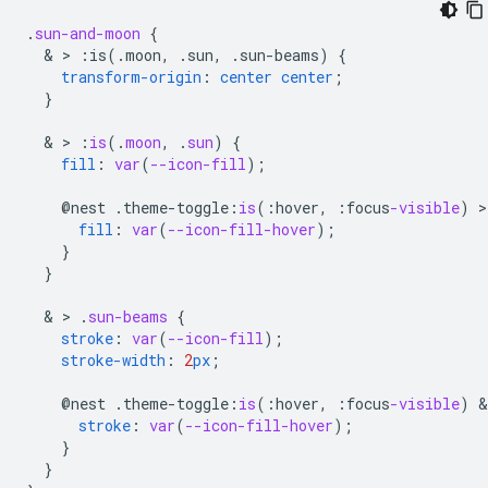
.
sun-and-moon
{
  & > 
:is(.moon,
.sun,
.sun-beams)
{
transform-origin
:
center
center
;
}
  & > 
:
is
(
.
moon
,
.
sun
)
{
fill
:
var
(
--icon-fill
);
@nest
.
theme-toggle
:
is
(
:
hover
,
:
focus
-visible
)
 >
fill
:
var
(
--icon-fill-hover
);
}
}
  & > 
.
sun-beams
{
stroke
:
var
(
--icon-fill
);
stroke-width
:
2
px
;
@nest
.
theme-toggle
:
is
(
:
hover
,
:
focus
-visible
)
 &
stroke
:
var
(
--icon-fill-hover
);
}
}