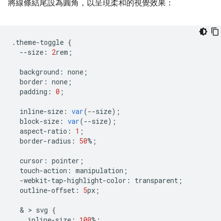
將線條結尾設為圓角，以呈現柔和的視覺效果：
.
theme
-
toggle
{
--
size
:
2
rem
;
background
:
none
;
border
:
none
;
padding
:
0
;
inline
-
size
:
var
(
--
size
);
block
-
size
:
var
(
--
size
);
aspect
-
ratio
:
1
;
border
-
radius
:
50
%
;
cursor
:
pointer
;
touch
-
action
:
manipulation
;
-
webkit
-
tap
-
highlight
-
color
:
transparent
;
outline
-
offset
:
5
px
;
  & > 
svg
{
inline
-
size
:
100
%
;