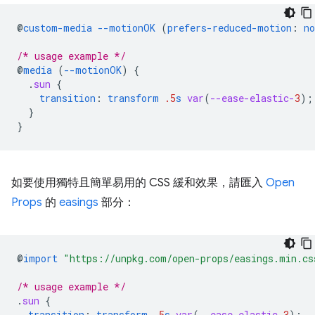
@
custom-media
--motionOK
(
prefers-reduced-motion
:
no
/* usage example */
@
media
(
--motionOK
)
{
.
sun
{
transition
:
transform
.5
s
var
(
--ease-elastic-
3
);
}
}
如要使用獨特且簡單易用的 CSS 緩和效果，請匯入
Open
Props
的
easings
部分：
@
import
"https://unpkg.com/open-props/easings.min.cs
/* usage example */
.
sun
{
transition
:
transform
.5
s
var
(
--ease-elastic-
3
);