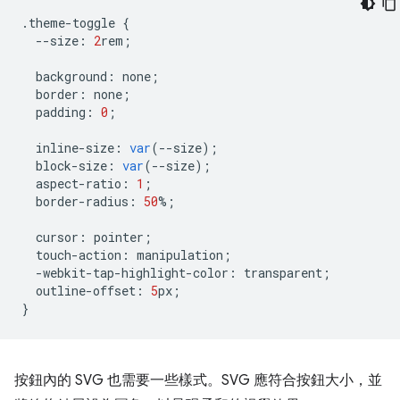
.
theme
-
toggle
{
--
size
:
2
rem
;
background
:
none
;
border
:
none
;
padding
:
0
;
inline
-
size
:
var
(
--
size
);
block
-
size
:
var
(
--
size
);
aspect
-
ratio
:
1
;
border
-
radius
:
50
%
;
cursor
:
pointer
;
touch
-
action
:
manipulation
;
-
webkit
-
tap
-
highlight
-
color
:
transparent
;
outline
-
offset
:
5
px
;
}
按鈕內的 SVG 也需要一些樣式。SVG 應符合按鈕大小，並