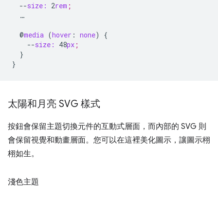
--
size:
2
rem
;
…
@
media
(
hover
:
none
)
{
--
size:
48
px
;
}
}
太陽和月亮 SVG 樣式
按鈕會保留主題切換元件的互動式層面，而內部的 SVG 則
會保留視覺和動畫層面。您可以在這裡美化圖示，讓圖示栩
栩如生。
淺色主題