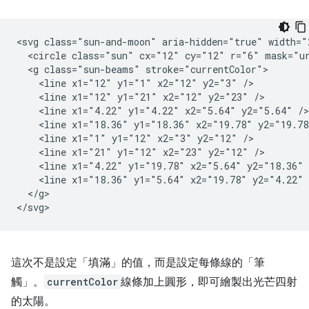
<svg class="sun-and-moon" aria-hidden="true" width="
  <circle class="sun" cx="12" cy="12" r="6" mask="ur
  <g class="sun-beams" stroke="currentColor">

    <line x1="12" y1="1" x2="12" y2="3" />

    <line x1="12" y1="21" x2="12" y2="23" />

    <line x1="4.22" y1="4.22" x2="5.64" y2="5.64" />

    <line x1="18.36" y1="18.36" x2="19.78" y2="19.78"
    <line x1="1" y1="12" x2="3" y2="12" />

    <line x1="21" y1="12" x2="23" y2="12" />

    <line x1="4.22" y1="19.78" x2="5.64" y2="18.36" /
    <line x1="18.36" y1="5.64" x2="19.78" y2="4.22" /
  </g>

這次不是設定「填滿」
的值，而是設定每條線的「筆
觸」
。
currentColor
線條加上圓形，即可繪製出光芒四射
的太陽。