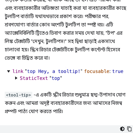
এবং ব্যবহারকারীর অভিজ্ঞতা যাচাই করা যা ব্যবহারকারীর কাছে
টুলটিপ বার্তাটি যথাযথভাবে প্রকাশ করে। পরীক্ষার পর,
শ্রবণযোগ্য বার্তার কোন অংশটি টুলটিপ তা স্পষ্ট নয়। এটি
অ্যাক্সেসিবিলিটি ট্রিতেও ডিবাগ করার সময় দেখা যায়, "টপ" এর
লিঙ্ক টেক্সটটি "দেখুন, টুলটিপস!" সহ দ্বিধা ছাড়াই একসাথে
চালানো হয়। স্ক্রিন রিডার টেক্সটটিকে টুলটিপ কন্টেন্ট হিসেবে
ভেঙ্গে বা চিহ্নিত করে না।
<tool-tip>
-এ একটি স্ক্রীন রিডার শুধুমাত্র ছদ্ম-উপাদান যোগ
করুন এবং আমরা অদৃষ্ট ব্যবহারকারীদের জন্য আমাদের নিজস্ব
প্রম্পট পাঠ্য যোগ করতে পারি।