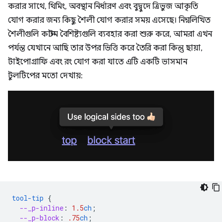
করার সাথে, থিমিং, অবস্থান নির্ধারণ এবং বুদ্বুদে ত্রিভুজ আকৃতি
যোগ করার জন্য কিছু শৈলী যোগ করার সময় এসেছে। নিম্নলিখিত
শৈলীগুলি কাস্টম বৈশিষ্ট্যগুলি ব্যবহার করা শুরু করে, আমরা এখন
পর্যন্ত যেখানে আছি তার উপর ভিত্তি করে তৈরি করা কিন্তু ছায়া,
টাইপোগ্রাফি এবং রং যোগ করা যাতে এটি একটি ভাসমান
টুলটিপের মতো দেখায়:
tool-tip
{
--_p-inline
:
1.5
ch
;
--_p-block
:
.75
ch
;