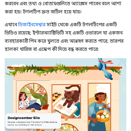
করবেন এবং তথ্য ও বোতামগুলিতে অ্যাক্সেস পাবেন বলে আশা
করা হয়। টগলটিপ দ্রুত জটিল হয়ে যায়।
এখানে
ডিজাইনসেম্বার
সাইট থেকে একটি টগলটিপের একটি
ভিডিও রয়েছে; ইন্টারঅ্যাক্টিভিটি সহ একটি ওভারলে যা একজন
ব্যবহারকারী পিন করে খুলতে এবং অন্বেষণ করতে পারে, তারপর
হালকা খারিজ বা এস্কেপ কী দিয়ে বন্ধ করতে পারে: