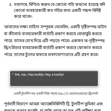
সবশেষে, নিশ্চিত করুন যে কোনো গতি কমানো হয়েছে যদি
কোনো ব্যবহারকারী কম গতির জন্য একটি পছন্দ নির্দিষ্ট
করে থাকে।
আমাদের লক্ষ্য চাহিদা সম্পূরক মেসেজিং. একটি দৃষ্টিসম্পন্ন মাউস
বা কীবোর্ড ব্যবহারকারী বার্তাটি প্রকাশ করতে ঘোরাঘুরি করতে
পারে, তাদের চোখ দিয়ে এটি পড়তে পারে। একজন অ-দৃষ্টিসম্পন্ন
স্ক্রিন রিডার ব্যবহারকারী বার্তাটি প্রকাশ করতে ফোকাস করতে
পারে, তাদের টুলের মাধ্যমে শ্রবণযোগ্যভাবে এটি গ্রহণ করে।
একটি টুলটিপ সহ একটি লিঙ্ক পড়ার MacOS ভয়েসওভারের স্ক্রিনশট৷
পূর্ববর্তী বিভাগে আমরা অ্যাক্সেসিবিলিটি ট্রি, টুলটিপ ভূমিকা এবং
জড়কে কভার করেছি, যা বাকি আছে তা হল এটি পরীক্ষা করা