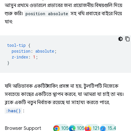
আসুন প্রথমে ওভারলে প্রভাবের জন্য প্রয়োজনীয় বিষয়গুলি দিয়ে
শুরু করি।
position absolute
সহ নথি প্রবাহের বাইরে নিয়ে
যান:
tool-tip
{
position
:
absolute
;
z-index
:
1
;
}
যদি অভিভাবক একটি স্ট্যাকিং প্রসঙ্গ না হয়, টুলটিপটি নিজেকে
সবচেয়ে কাছের একটিতে স্থাপন করবে, যা আমরা যা চাই তা নয়।
ব্লকে একটি নতুন নির্বাচক রয়েছে যা সাহায্য করতে পারে,
:has()
:
105
105
121
15.4
Browser Support