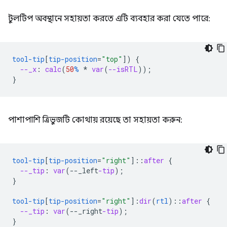
টুলটিপ অবস্থানে সহায়তা করতে এটি ব্যবহার করা যেতে পারে:
tool-tip
[
tip-position
=
"top"
])
{
--_x
:
calc
(
50
%
*
var
(
--isRTL
));
}
পাশাপাশি ত্রিভুজটি কোথায় রয়েছে তা সহায়তা করুন:
tool-tip
[
tip-position
=
"right"
]
::
after
{
--_tip
:
var
(
--
_left
-tip
);
}
tool-tip
[
tip-position
=
"right"
]
:
dir
(
rtl
)
::
after
{
--_tip
:
var
(
--
_right
-tip
);
}