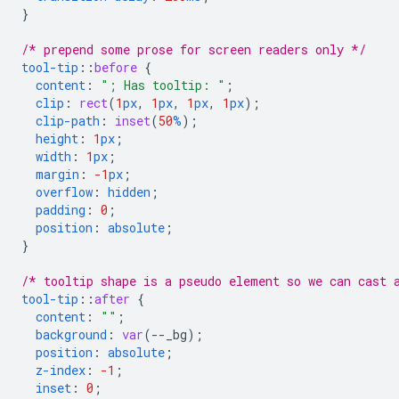
}
/* prepend some prose for screen readers only */
tool-tip
::
before
{
content
:
"; Has tooltip: "
;
clip
:
rect
(
1
px
,
1
px
,
1
px
,
1
px
);
clip-path
:
inset
(
50
%
);
height
:
1
px
;
width
:
1
px
;
margin
:
-1
px
;
overflow
:
hidden
;
padding
:
0
;
position
:
absolute
;
}
/* tooltip shape is a pseudo element so we can cast 
tool-tip
::
after
{
content
:
""
;
background
:
var
(
--
_bg
);
position
:
absolute
;
z-index
:
-1
;
inset
:
0
;