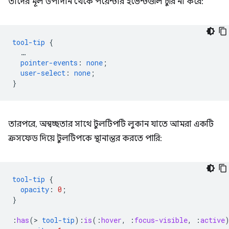
তাদের মূল উপাদান থেকে পয়েন্টার ইভেন্টগুলি চুরি না করে:
tool-tip
{
…
pointer-events
:
none
;
user-select
:
none
;
}
তারপরে, অস্বচ্ছতার সাথে টুলটিপটি লুকান যাতে আমরা একটি
ক্রসফেড দিয়ে টুলটিপকে স্থানান্তর করতে পারি:
tool-tip
{
opacity
:
0
;
}
:
has
(
>
tool-tip
)
:
is
(
:
hover
,
:
focus-visible
,
:
active