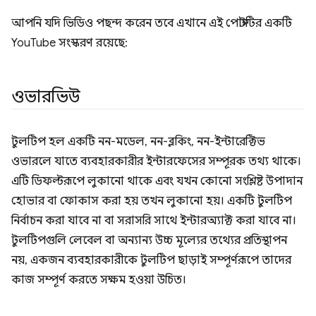
আপনি যদি ভিডিও পছন্দ করেন তবে এখানে এই পোস্টটির একটি
YouTube সংস্করণ রয়েছে:
ওভারভিউ
টুলটিপ হল একটি নন-মডেল, নন-ব্লকিং, নন-ইন্টারেক্টিভ
ওভারলে যাতে ব্যবহারকারীর ইন্টারফেসের সম্পূরক তথ্য থাকে।
এটি ডিফল্টরূপে লুকানো থাকে এবং যখন কোনো সংশ্লিষ্ট উপাদান
হোভার বা ফোকাস করা হয় তখন লুকানো হয়। একটি টুলটিপ
নির্বাচন করা যাবে না বা সরাসরি সাথে ইন্টারঅ্যাক্ট করা যাবে না।
টুলটিপগুলি লেবেল বা অন্যান্য উচ্চ মূল্যের তথ্যের প্রতিস্থাপন
নয়, একজন ব্যবহারকারীকে টুলটিপ ছাড়াই সম্পূর্ণরূপে তাদের
কাজ সম্পূর্ণ করতে সক্ষম হওয়া উচিত।