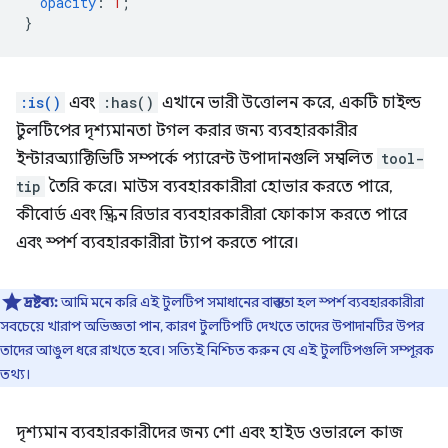
opacity
:
1
;
}
:is()
এবং
:has()
এখানে ভারী উত্তোলন করে, একটি চাইল্ড
টুলটিপের দৃশ্যমানতা টগল করার জন্য ব্যবহারকারীর
ইন্টারঅ্যাক্টিভিটি সম্পর্কে প্যারেন্ট উপাদানগুলি সম্বলিত
tool-
tip
তৈরি করে। মাউস ব্যবহারকারীরা হোভার করতে পারে,
কীবোর্ড এবং স্ক্রিন রিডার ব্যবহারকারীরা ফোকাস করতে পারে
এবং স্পর্শ ব্যবহারকারীরা ট্যাপ করতে পারে।
দ্রষ্টব্য:
আমি মনে করি এই টুলটিপ সমাধানের বাস্তবতা হল স্পর্শ ব্যবহারকারীরা
সবচেয়ে খারাপ অভিজ্ঞতা পান, কারণ টুলটিপটি দেখতে তাদের উপাদানটির উপর
তাদের আঙুল ধরে রাখতে হবে। সত্যিই নিশ্চিত করুন যে এই টুলটিপগুলি সম্পূরক
তথ্য।
দৃশ্যমান ব্যবহারকারীদের জন্য শো এবং হাইড ওভারলে কাজ