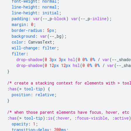
font-weight
:
normal
;
line-height
:
normal
;
line-height
:
initial
;
padding
:
var
(
--
_p
-block
)
var
(
--
_p
-inline
);
margin
:
0
;
border-radius
:
5
px
;
background
:
var
(
--
_bg
);
color
:
CanvasText
;
will-change
:
filter
;
filter
:
drop-shadow
(
0
3
px
3
px
hsl
(
0
0
%
0
%
/
var
(
--
_shado
drop-shadow
(
0
12
px
12
px
hsl
(
0
0
%
0
%
/
var
(
--
_sha
}
/* create a stacking context for elements with > too
:
has
(
>
tool-tip
)
{
position
:
relative
;
}
/* when those parent elements have focus, hover, etc
:
has
(
>
tool-tip
)
:
is
(
:
hover
,
:
focus-visible
,
:
active
opacity
:
1
;
transition-delay
:
200
ms
;