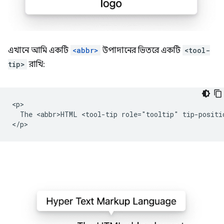
এখানে আমি একটি
<abbr>
উপাদানের ভিতরে একটি
<tool-
tip>
রাখি:
<p>

  The <abbr>HTML <tool-tip role="tooltip" tip-positi