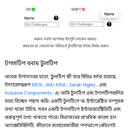
করুন: সর্বদা আপনার ইনপুট লেবেল করুন।
করবেন না: লেবেলের পরিবর্তে টুলটিপের উপর নির্ভর করুন
টগলটিপ বনাম টুলটিপ
অনেক উপাদানের মতো, টুলটিপ কী তার বিভিন্ন বর্ণনা রয়েছে,
উদাহরণস্বরূপ
MDN
,
WAI ARIA
,
Sarah Higley
, এবং
Inclusive Components-
এ৷ আমি টুলটিপ এবং টগলটিপগুলির
মধ্যে বিচ্ছেদ পছন্দ করি। একটি টুলটিপে অ-ইন্টারেক্টিভ সম্পূরক
তথ্য থাকা উচিত, যখন একটি টগলটিপে ইন্টারঅ্যাক্টিভিটি এবং
গুরুত্বপূর্ণ তথ্য থাকতে পারে। বিভাজনের প্রাথমিক কারণ হল
অ্যাক্সেসিবিলিটি, কীভাবে ব্যবহারকারীরা পপআপে নেভিগেট