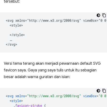
tersebut:
<svg xmlns="http://www.w3.org/2000/svg" viewBox="0 0 
  <style>

  </style>

  …

Versi tema terang akan menjadi pewarnaan default SVG
favicon saya. Gaya yang saya tulis untuk itu sebagian
besar adalah warna guratan dan isian:
<
svg
xmlns
=
"http://www.w3.org/2000/svg"
viewBox
=
"0 0
<
style
.
favicon-stroke
{