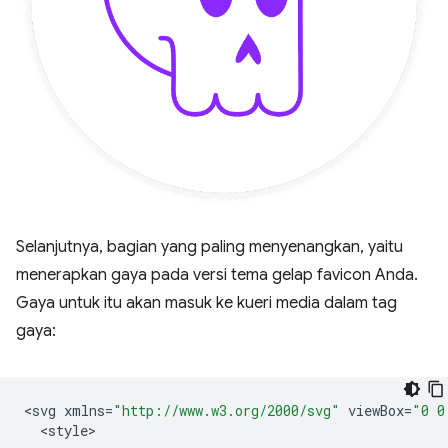
Selanjutnya, bagian yang paling menyenangkan, yaitu
menerapkan gaya pada versi tema gelap favicon Anda.
Gaya untuk itu akan masuk ke kueri media dalam tag
gaya:
<
svg
xmlns
=
"http://www.w3.org/2000/svg"
viewBox
=
"0 0
<
style