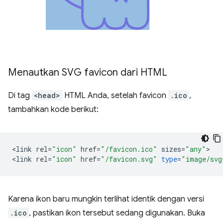
Menautkan SVG favicon dari HTML
Di tag
<head>
HTML Anda, setelah favicon
.ico
,
tambahkan kode berikut:
<
link
rel
=
"icon"
href
=
"/favicon.ico"
sizes
=
"any"
>

<
link
rel
=
"icon"
href
=
"/favicon.svg"
type
=
"image/svg
Karena ikon baru mungkin terlihat identik dengan versi
.ico
, pastikan ikon tersebut sedang digunakan. Buka