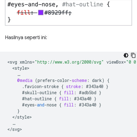
Hasilnya seperti ini:
<
svg
xmlns
=
"http://www.w3.org/2000/svg"
viewBox
=
"0 0
<
style
…
@media
(
prefers
-
color
-
scheme
:
dark
)
{
.
favicon
-
stroke
{
stroke
:
#343a40
}
#skull
-
outline
{
fill
:
#adb5bd
}
#hat
-
outline
{
fill
:
#343a40
}
#eyes
-
and
-
nose
{
fill
:
#343a40
}
}
<
/
style
…
<
/
svg