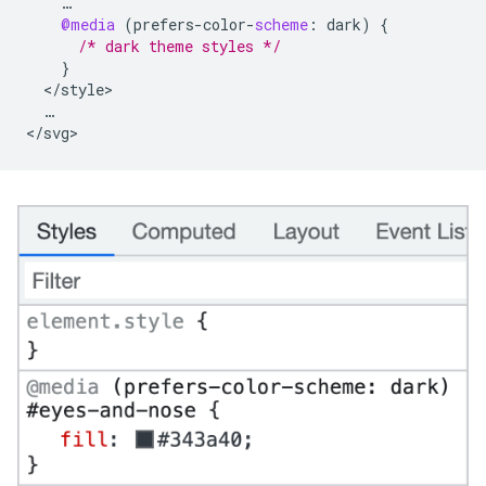
…
@media
(
prefers
-
color
-
scheme
:
dark
)
{
/* dark theme styles */
}
<
/
style
…
<
/
svg