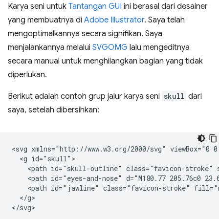
Karya seni untuk
Tantangan GUI
ini berasal dari desainer
yang membuatnya di
Adobe Illustrator
. Saya telah
mengoptimalkannya secara signifikan. Saya
menjalankannya melalui
SVGOMG
lalu mengeditnya
secara manual untuk menghilangkan bagian yang tidak
diperlukan.
Berikut adalah contoh grup jalur karya seni
skull
dari
saya, setelah dibersihkan:
<svg xmlns="http://www.w3.org/2000/svg" viewBox="0 0 
  <g id="skull">

    <path id="skull-outline" class="favicon-stroke" 
    <path id="eyes-and-nose" d="M180.77 205.76c0 23.6
    <path id="jawline" class="favicon-stroke" fill="
  </g>
