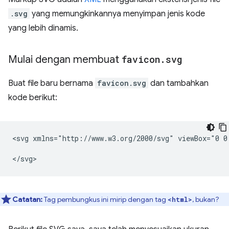
.svg
yang memungkinkannya menyimpan jenis kode
yang lebih dinamis.
Mulai dengan membuat
favicon
.
svg
Buat file baru bernama
favicon.svg
dan tambahkan
kode berikut:
<svg
xmlns="http://www.w3.org/2000/svg"
viewBox="0
0
Catatan:
Tag pembungkus ini mirip dengan tag
, bukan?
<html>